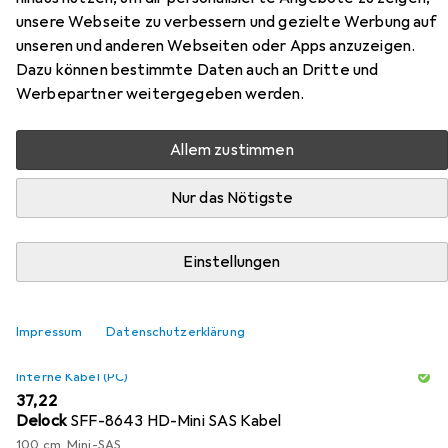
NVMe U.2
unsere Webseite zu verbessern und gezielte Werbung auf
unseren und anderen Webseiten oder Apps anzuzeigen.
Dazu können bestimmte Daten auch an Dritte und
Hier findest du passendes Zubehör zum Produkt Delock
Werbepartner weitergegeben werden.
Host Bus Adapter PCI-Ex4v4 -1xSFF-8643 NVMe U.2 aus
der Kategorie Interne Kabel (PC).
Allem zustimmen
Beliebt
Delock
Nur das Nötigste
Relevanz
Einstellungen
Produktliste
Impressum
Datenschutzerklärung
Interne Kabel (PC)
EUR
37,22
Delock
SFF-8643 HD-Mini SAS Kabel
100 cm, Mini-SAS