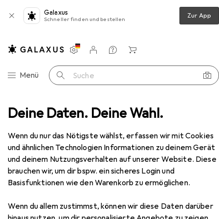
Galaxus
Zur App
Schneller finden und bestellen
Einstellungen
Kundenkonto
Vergleichslisten
Merklisten
Warenkorb
Navigation nach Kategorien
Menü
Suche
lock Host Bus Adapter PCI-Ex4v4 -1xSFF-8643 NVMe U.2
Deine Daten. Deine Wahl.
Zubehör
EUR
27,11
Wenn du nur das Nötigste wählst, erfassen wir mit Cookies
Delock
Host Bus Adapter PCI-Ex4v4
und ähnlichen Technologien Informationen zu deinem Gerät
-1xSFF-8643 NVMe U.2
und deinem Nutzungsverhalten auf unserer Website. Diese
brauchen wir, um dir bspw. ein sicheres Login und
Basisfunktionen wie den Warenkorb zu ermöglichen.
Zubehör für Delock Host Bus
Wenn du allem zustimmst, können wir diese Daten darüber
Adapter PCI-Ex4v4 -1xSFF-8643
hinaus nutzen, um dir personalisierte Angebote zu zeigen,