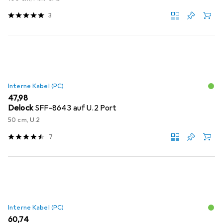
3
Interne Kabel (PC)
EUR
47,98
Delock
SFF-8643 auf U.2 Port
50 cm, U.2
7
Interne Kabel (PC)
EUR
60,74