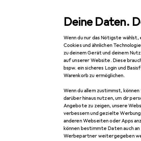
Suche
Deine Daten. D
Wenn du nur das Nötigste wählst, 
Navigation nach Kategorien
Gesamtsortiment
IT +
Gesamtsortiment
Cookies und ähnlichen Technologi
zu deinem Gerät und deinem Nutz
IT + Multimedia
EU
2,
auf unserer Website. Diese brauch
Di
bspw. ein sicheres Login und Basis
Netzwerk
SF/
Warenkorb zu ermöglichen.
Bridges + Router
Wenn du allem zustimmst, können 
Netzwerkadapter
darüber hinaus nutzen, um dir pers
Zubehör für
Angebote zu zeigen, unsere Webs
Netzwerkkabel
verbessern und gezielte Werbung
anderen Webseiten oder Apps an
Netzwerkkamera
Hier findest du passende
können bestimmte Daten auch an 
Sortieren nach
:
Relevanz
Netzwerkkamera
Werbepartner weitergegeben we