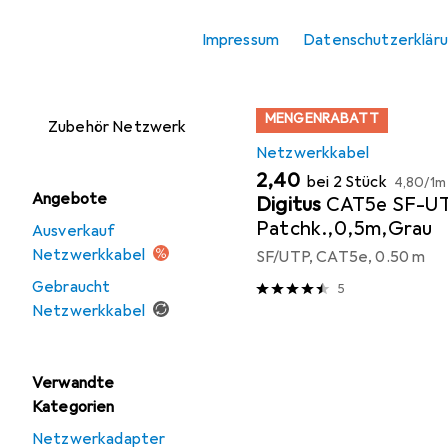
Zubehör
Produktliste
Impressum
Datenschutzerklär
Netzwerkspeicher
Server + Zubehör
MENGENRABATT
Zubehör Netzwerk
Netzwerkkabel
EUR
EUR
2,40
bei 2 Stück
4,80
/
1m
Angebote
Digitus
CAT5e SF-U
Patchk.,0,5m,Grau
Ausverkauf
Netzwerkkabel
SF/UTP, CAT5e, 0.50 m
Gebraucht
5
Netzwerkkabel
Verwandte
Kategorien
Netzwerkadapter