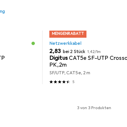
ung
MENGENRABATT
Netzwerkkabel
EUR
EUR
2,83
bei 2 Stück
1,42
/
1m
TP
Digitus
CAT5e SF-UTP Crosso
PK,2m
SF/UTP, CAT5e, 2 m
5
3 von 3 Produkten