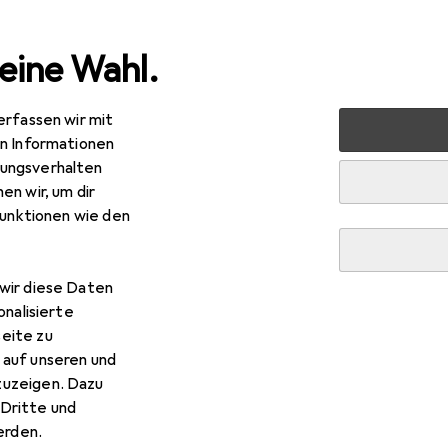
eine Wahl.
erfassen wir mit
 Multimedia
Netzwerk
Netzwerkkabel
Digitus CAT 
en Informationen
ungsverhalten
EUR
R
78
en wir, um dir
bei 2 Stück
1,39
/
1m
gitus
CAT 5e SF/UTP Patchkabel, 2m
funktionen wie den
UTP, CAT5e, 2 m
wir diese Daten
onalisierte
 Digitus CAT 5e SF/UTP Pat
eite zu
 auf unseren und
zuzeigen. Dazu
s Zubehör zum Produkt Digitus CAT 5e SF/UTP Patchkabel, 2m 
Dritte und
rden.