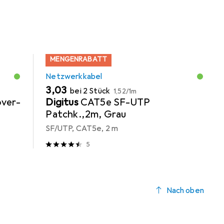
MENGENRABATT
Netzwerkkabel
EUR
EUR
3,03
bei 2 Stück
1,52
/
1m
ver-
Digitus
CAT5e SF-UTP
Patchk.,2m, Grau
SF/UTP, CAT5e, 2 m
5
Nach oben