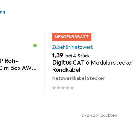
ung
MENGENRABATT
Zubehör Netzwerk
EUR
1,39
bei 4 Stück
P Roh-
Digitus
CAT 6 Modularstecker
00 m Box AWG
Rundkabel
arbe Grau
Netzwerkkabel Stecker
3 von 3 Produkten