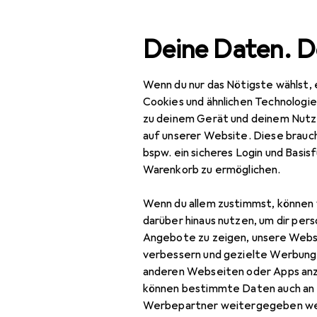
Suche
Deine Daten. D
Wenn du nur das Nötigste wählst, 
Navigation nach Kategorien
Gesamtsortiment
IT +
Gesamtsortiment
Cookies und ähnlichen Technologi
zu deinem Gerät und deinem Nutz
EU
17
IT + Multimedia
auf unserer Website. Diese brauch
Di
bspw. ein sicheres Login und Basis
Netzwerk
SF/
Warenkorb zu ermöglichen.
Bridges + Router
Wenn du allem zustimmst, können 
Netzwerkadapter
Zubehör für
darüber hinaus nutzen, um dir pers
Angebote zu zeigen, unsere Webs
Netzwerkkabel
verbessern und gezielte Werbung
Hier findest du passende
anderen Webseiten oder Apps an
Netzwerkkamera
Netzwerk und Zange.
können bestimmte Daten auch an 
Netzwerkkamera
Werbepartner weitergegeben we
Sortieren nach
:
Relevanz