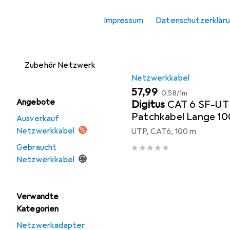
Zubehör
Produktliste
Impressum
Datenschutzerklär
Netzwerkspeicher
Server + Zubehör
Zubehör Netzwerk
Netzwerkkabel
EUR
EUR
57,99
0,58
/
1m
Angebote
Digitus
CAT 6 SF-UT
Patchkabel Lange 1
Ausverkauf
26/7 LSZH Simplex F
Netzwerkkabel
UTP, CAT6, 100 m
Gebraucht
Netzwerkkabel
Verwandte
Kategorien
Netzwerkadapter