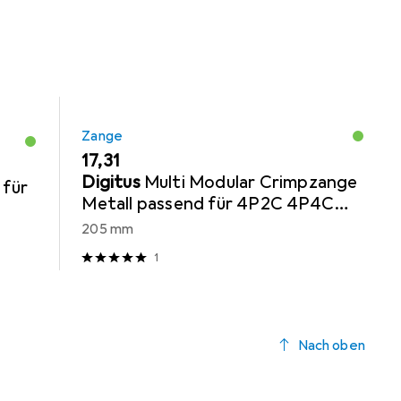
Zange
EUR
17,31
Digitus
Multi Modular Crimpzange
 für
Metall passend für 4P2C 4P4C
6P4C 6P6C 8P8C inkl. Stripper
205 mm
und Cutter
1
Nach oben