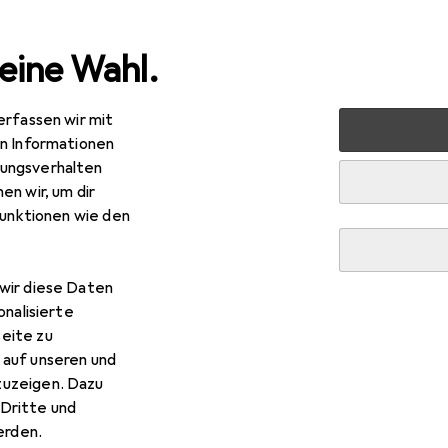
eine Wahl.
erfassen wir mit
 Multimedia
Netzwerk
Netzwerkkabel
Digitus CAT 
en Informationen
ungsverhalten
EUR
R
9,64
0,58
/
1m
en wir, um dir
gitus
CAT 6 SF/UTP Twisted Pair Roh-Patchkabel
funktionen wie den
UTP, CAT6, 305 m
wir diese Daten
 Digitus CAT 6 SF/UTP Twist
onalisierte
eite zu
 auf unseren und
s Zubehör zum Produkt Digitus CAT 6 SF/UTP Twisted Pair Roh
zuzeigen. Dazu
Dritte und
rden.