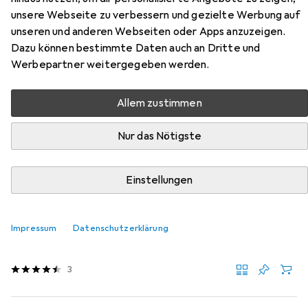
unsere Webseite zu verbessern und gezielte Werbung auf
simplex, Eca
unseren und anderen Webseiten oder Apps anzuzeigen.
Dazu können bestimmte Daten auch an Dritte und
Hier findest du passendes Zubehör zum Produkt Digitus
Werbepartner weitergegeben werden.
Cat.6A U/UTP Verlegekabel, 500 m, simplex, Eca aus der
Kategorie Netzwerkkabel.
Allem zustimmen
Relevanz
Nur das Nötigste
Produktliste
Einstellungen
Netzwerkkabel
EUR
EUR
212,07
0,69
/
1m
Impressum
Digitus
Netzwerkkabel
Datenschutzerklärung
UTP, CAT6a, 305 m
3