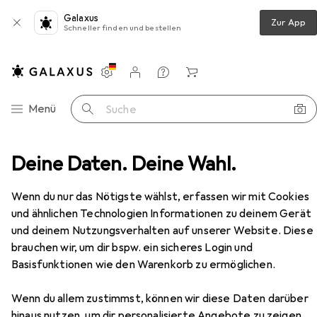
Galaxus
Zur App
Schneller finden und bestellen
Einstellungen
Kundenkonto
Vergleichslisten
Merklisten
Warenkorb
Navigation nach Kategorien
Menü
Suche
Digitus Cat.6A U/UTP Verlegekabel, 500 m, simplex, Eca
Deine Daten. Deine Wahl.
Zubehör
EUR
EUR
401,61
0,80
/
1m
Wenn du nur das Nötigste wählst, erfassen wir mit Cookies
Digitus
Cat.6A U/UTP Verlegekabel,
und ähnlichen Technologien Informationen zu deinem Gerät
500 m, simplex, Eca
und deinem Nutzungsverhalten auf unserer Website. Diese
U/UTP, CAT6a, 500 m
brauchen wir, um dir bspw. ein sicheres Login und
Basisfunktionen wie den Warenkorb zu ermöglichen.
Zubehör für Digitus Cat.6A
Wenn du allem zustimmst, können wir diese Daten darüber
U/UTP Verlegekabel, 500 m,
hinaus nutzen, um dir personalisierte Angebote zu zeigen,