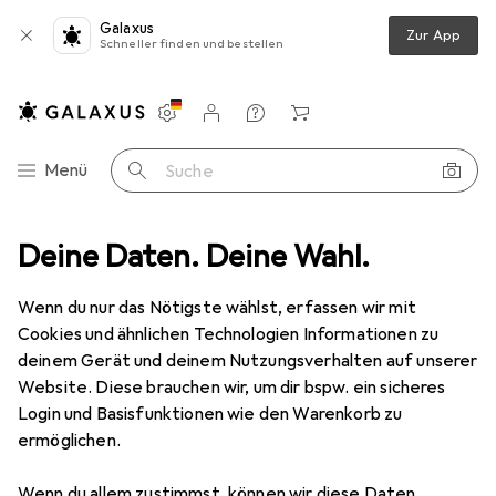
Galaxus
Zur App
Schneller finden und bestellen
Einstellungen
Kundenkonto
Vergleichslisten
Merklisten
Warenkorb
Navigation nach Kategorien
Menü
Suche
hör
Deine Daten. Deine Wahl.
Serverschrank
Digitus DN-19 DOOR-09-U-S-1
Zubehör
Digitus
DN-19 DOOR-09-U-S-1
Wenn du nur das Nötigste wählst, erfassen wir mit
10.86 HE, 19 Zoll Rack
Cookies und ähnlichen Technologien Informationen zu
deinem Gerät und deinem Nutzungsverhalten auf unserer
Website. Diese brauchen wir, um dir bspw. ein sicheres
Zubehör für Digitus DN-19
Login und Basisfunktionen wie den Warenkorb zu
ermöglichen.
DOOR-09-U-S-1
Wenn du allem zustimmst, können wir diese Daten