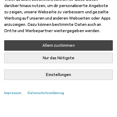
Hier findest du passendes Zubehör zum Produkt Digitus
darüber hinaus nutzen, um dir personalisierte Angebote
DN-19 DOOR-09-U-S-1.
zu zeigen, unsere Webseite zu verbessern und gezielte
Relevanz
Werbung auf unseren und anderen Webseiten oder Apps
anzuzeigen. Dazu können bestimmte Daten auch an
Produktliste
Dritte und Werbepartner weitergegeben werden.
Keine Produkte gefunden
Allem zustimmen
Nur das Nötigste
Einstellungen
Impressum
Datenschutzerklärung