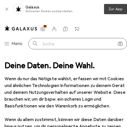
Galaxus
Zur App
Schneller finden und bestellen
Einstellungen
Kundenkonto
Vergleichslisten
Merklisten
Warenkorb
Navigation nach Kategorien
Menü
Suche
Netzwerk
Deine Daten. Deine Wahl.
Netzwerkkabel
Digitus Netzwerkkabel
Zubehör
EUR
EUR
4,30
Wenn du nur das Nötigste wählst, erfassen wir mit Cookies
bei 2 Stück
1,43
/
1m
Digitus
Netzwerkkabel
und ähnlichen Technologien Informationen zu deinem Gerät
U/UTP, CAT6a, 3 m
und deinem Nutzungsverhalten auf unserer Website. Diese
brauchen wir, um dir bspw. ein sicheres Login und
Basisfunktionen wie den Warenkorb zu ermöglichen.
Zubehör für Digitus
Wenn du allem zustimmst, können wir diese Daten darüber
hinaus nutzen, um dir personalisierte Angebote zu zeigen,