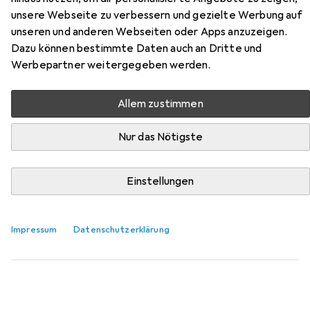
Netzwerkkabel
unsere Webseite zu verbessern und gezielte Werbung auf
unseren und anderen Webseiten oder Apps anzuzeigen.
Hier findest du passendes Zubehör zum Produkt Digitus
Dazu können bestimmte Daten auch an Dritte und
Netzwerkkabel aus der Kategorie Netzwerkkabel.
Werbepartner weitergegeben werden.
Relevanz
Produktliste
Allem zustimmen
Nur das Nötigste
Netzwerkkabel
EUR
EUR
9,97
2,–
/
1m
Einstellungen
Digitus
Netzwerkkabel
U/UTP, CAT6a, 5 m
Impressum
Datenschutzerklärung
8