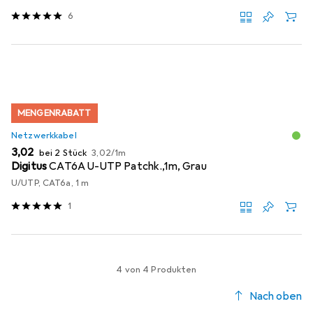
6
MENGENRABATT
Netzwerkkabel
EUR
EUR
3,02
bei 2 Stück
3,02
/
1m
Digitus
CAT6A U-UTP Patchk.,1m, Grau
U/UTP, CAT6a, 1 m
1
4 von 4 Produkten
Nach oben