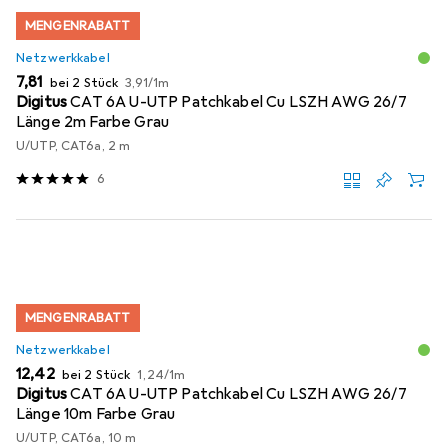
MENGENRABATT
Netzwerkkabel
EUR
EUR
7,81
bei 2 Stück
3,91
/
1m
Digitus
CAT 6A U-UTP Patchkabel Cu LSZH AWG 26/7
Länge 2m Farbe Grau
U/UTP, CAT6a, 2 m
6
MENGENRABATT
Netzwerkkabel
EUR
EUR
12,42
bei 2 Stück
1,24
/
1m
Digitus
CAT 6A U-UTP Patchkabel Cu LSZH AWG 26/7
Länge 10m Farbe Grau
U/UTP, CAT6a, 10 m