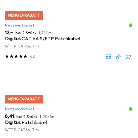
MENGENRABATT
Netzwerkkabel
EUR
EUR
12,–
bei 2 Stück
1,71
/
1m
Digitus
CAT 6A S/FTP Patchkabel
S/FTP, CAT6a, 7 m
62
MENGENRABATT
Netzwerkkabel
EUR
EUR
8,41
bei 2 Stück
1,20
/
1m
Digitus
Patchkabel
S/FTP, CAT6a, 7 m