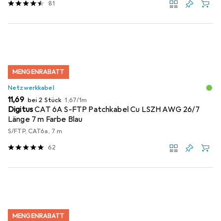
81
MENGENRABATT
Netzwerkkabel
EUR
EUR
11,69
bei 2 Stück
1,67
/
1m
Digitus
CAT 6A S-FTP Patchkabel Cu LSZH AWG 26/7
Länge 7 m Farbe Blau
S/FTP, CAT6a, 7 m
62
MENGENRABATT