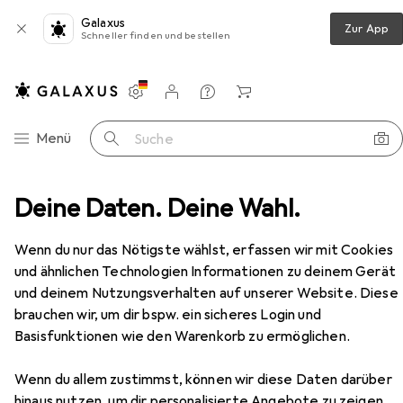
Galaxus
Zur App
Schneller finden und bestellen
Einstellungen
Kundenkonto
Vergleichslisten
Merklisten
Warenkorb
Navigation nach Kategorien
Menü
Suche
zwerk
Deine Daten. Deine Wahl.
Netzwerkkabel
Digitus Patchkabel Cat6a S
Zubehör
EUR
EUR
11,71
bei 2 Stück
1,68
/
1m
Wenn du nur das Nötigste wählst, erfassen wir mit Cookies
Digitus
Patchkabel Cat6a S
und ähnlichen Technologien Informationen zu deinem Gerät
S/FTP, CAT6a, 7 m
und deinem Nutzungsverhalten auf unserer Website. Diese
brauchen wir, um dir bspw. ein sicheres Login und
Basisfunktionen wie den Warenkorb zu ermöglichen.
Zubehör für Digitus Patchkabel
Wenn du allem zustimmst, können wir diese Daten darüber
Cat6a S
hinaus nutzen, um dir personalisierte Angebote zu zeigen,