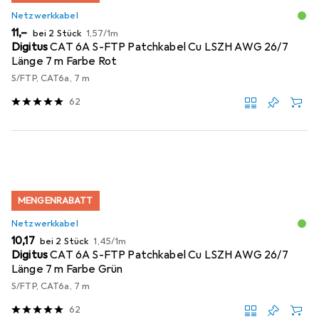
Netzwerkkabel
EUR
EUR
11,–
bei 2 Stück
1,57
/
1m
Digitus
CAT 6A S-FTP Patchkabel Cu LSZH AWG 26/7
Länge 7 m Farbe Rot
S/FTP, CAT6a, 7 m
62
MENGENRABATT
Netzwerkkabel
EUR
EUR
10,17
bei 2 Stück
1,45
/
1m
Digitus
CAT 6A S-FTP Patchkabel Cu LSZH AWG 26/7
Länge 7 m Farbe Grün
S/FTP, CAT6a, 7 m
62