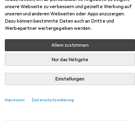
unsere Webseite zu verbessern und gezielte Werbung auf
Hier findest du passendes Zubehör zum Produkt Digitus
unseren und anderen Webseiten oder Apps anzuzeigen.
Patchkabel Cat6a S aus der Kategorie Netzwerkkabel.
Dazu können bestimmte Daten auch an Dritte und
Werbepartner weitergegeben werden.
Relevanz
Produktliste
Allem zustimmen
Nur das Nötigste
MENGENRABATT
Netzwerkkabel
Einstellungen
EUR
EUR
2,62
bei 2 Stück
10,48
/
1m
Digitus
Netzwerkkabel
S/FTP, CAT6a, 0.25 m
Impressum
Datenschutzerklärung
52