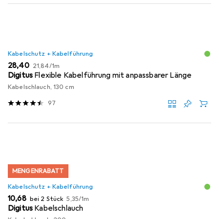
Produktliste
Kabelschutz + Kabelführung
EUR
EUR
28,40
21,84
/
1m
Digitus
Flexible Kabelführung mit anpassbarer Länge
Kabelschlauch, 130 cm
97
MENGENRABATT
Kabelschutz + Kabelführung
EUR
EUR
10,68
bei 2 Stück
5,35
/
1m
Digitus
Kabelschlauch