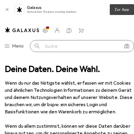
Galaxus
Zur App
Schneller finden und bestellen
Einstellungen
Kundenkonto
Vergleichslisten
Merklisten
Warenkorb
Navigation nach Kategorien
Menü
Suche
rung
Deine Daten. Deine Wahl.
Digitus Universal Single Monitor Säulenhalterung
Zubehör
Wenn du nur das Nötigste wählst, erfassen wir mit Cookies
und ähnlichen Technologien Informationen zu deinem Gerät
und deinem Nutzungsverhalten auf unserer Website. Diese
brauchen wir, um dir bspw. ein sicheres Login und
Basisfunktionen wie den Warenkorb zu ermöglichen.
EUR
22,28
Wenn du allem zustimmst, können wir diese Daten darüber
Digitus
Universal Single Monitor
hinaus nutzen, um dir personalisierte Angebote zu zeigen,