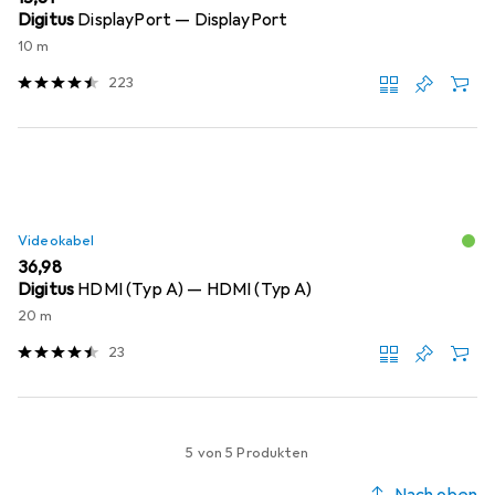
Digitus
DisplayPort — DisplayPort
10 m
223
Videokabel
EUR
36,98
Digitus
HDMI (Typ A) — HDMI (Typ A)
20 m
23
5 von 5 Produkten
Nach oben