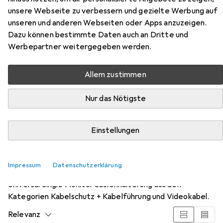
Säulenhalterung
unsere Webseite zu verbessern und gezielte Werbung auf
Tisch, 32", 8 kg
unseren und anderen Webseiten oder Apps anzuzeigen.
Dazu können bestimmte Daten auch an Dritte und
Werbepartner weitergegeben werden.
Allem zustimmen
Nur das Nötigste
Zubehör für Digitus Universal
Einstellungen
Single Monitor Säulenhalterung
Impressum
Datenschutzerklärung
Hier findest du passendes Zubehör zum Produkt Digitus
Universal Single Monitor Säulenhalterung aus den
Kategorien Kabelschutz + Kabelführung und Videokabel.
Relevanz