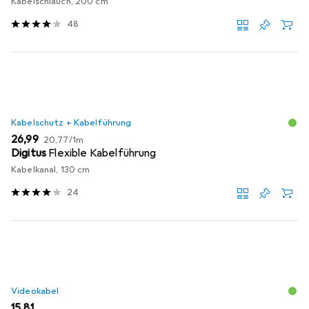
Kabelschlauch, 200 cm
48
Kabelschutz + Kabelführung
EUR
EUR
26,99
20,77
/
1m
Digitus
Flexible Kabelführung
Kabelkanal, 130 cm
24
Videokabel
EUR
15,81