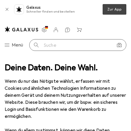
Galaxus
Zur App
Schneller finden und bestellen
Einstellungen
Kundenkonto
Vergleichslisten
Merklisten
Warenkorb
Navigation nach Kategorien
Menü
Suche
Deine Daten. Deine Wahl.
IT + Multimedia
Peripherie
Displays
Monitor Halterung
Monitor Halterung
Wenn du nur das Nötigste wählst, erfassen wir mit
Cookies und ähnlichen Technologien Informationen zu
deinem Gerät und deinem Nutzungsverhalten auf unserer
Produkte
Forum
Website. Diese brauchen wir, um dir bspw. ein sicheres
Login und Basisfunktionen wie den Warenkorb zu
ermöglichen.
Wenn du allem zustimmst, können wir diese Daten