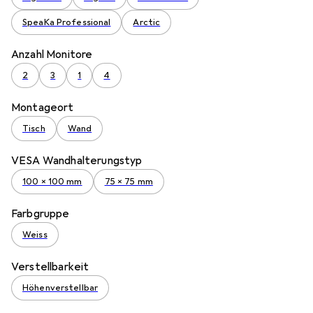
SpeaKa Professional
Arctic
Anzahl Monitore
2
3
1
4
Montageort
Tisch
Wand
VESA Wandhalterungstyp
100 x 100 mm
75 x 75 mm
Farbgruppe
Weiss
Verstellbarkeit
Höhenverstellbar