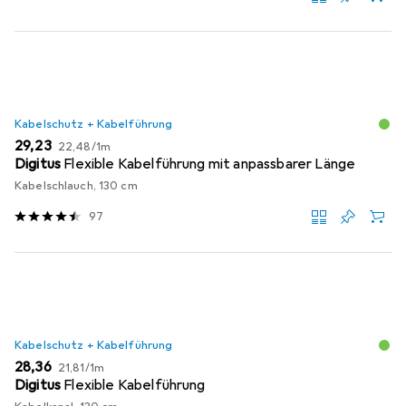
Kabelschutz + Kabelführung
EUR
EUR
29,23
22,48
/
1m
Digitus
Flexible Kabelführung mit anpassbarer Länge
Kabelschlauch, 130 cm
97
Kabelschutz + Kabelführung
EUR
EUR
28,36
21,81
/
1m
Digitus
Flexible Kabelführung