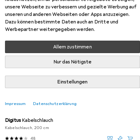
Zubehör für Digitus Universal
unsere Webseite zu verbessern und gezielte Werbung auf
unseren und anderen Webseiten oder Apps anzuzeigen.
Vierfach Monitor Halter
Dazu können bestimmte Daten auch an Dritte und
Werbepartner weitergegeben werden.
Hier findest du passendes Zubehör zum Produkt Digitus
Universal Vierfach Monitor Halter aus den Kategorien
Allem zustimmen
Kabelschutz + Kabelführung und Videokabel.
Relevanz
Nur das Nötigste
Produktliste
Einstellungen
MENGENRABATT
Impressum
Datenschutzerklärung
Kabelschutz + Kabelführung
EUR
EUR
11,23
bei 2 Stück
5,62
/
1m
Digitus
Kabelschlauch
Kabelschlauch, 200 cm
48