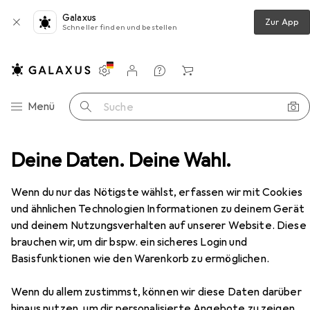
Galaxus
Zur App
Schneller finden und bestellen
Einstellungen
Kundenkonto
Vergleichslisten
Merklisten
Warenkorb
Navigation nach Kategorien
Menü
Suche
 Halterung
Deine Daten. Deine Wahl.
Digitus Universal Vierfach Monitor Halter
Zubehör
Wenn du nur das Nötigste wählst, erfassen wir mit Cookies
EUR
93,41
und ähnlichen Technologien Informationen zu deinem Gerät
Digitus
Universal Vierfach Monitor
und deinem Nutzungsverhalten auf unserer Website. Diese
Halter
brauchen wir, um dir bspw. ein sicheres Login und
Tisch, 27", 8 kg
Basisfunktionen wie den Warenkorb zu ermöglichen.
Wenn du allem zustimmst, können wir diese Daten darüber
hinaus nutzen, um dir personalisierte Angebote zu zeigen,