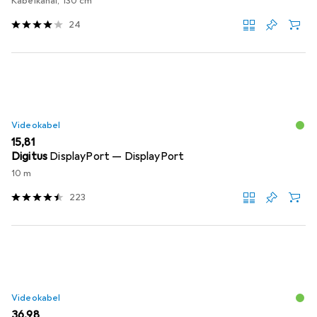
Kabelkanal, 130 cm
24
Videokabel
EUR
15,81
Digitus
DisplayPort — DisplayPort
10 m
223
Videokabel
EUR
36,98