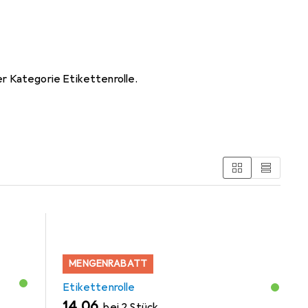
se Kit
r Kategorie Etikettenrolle.
MENGENRABATT
Etikettenrolle
EUR
14,06
bei 2 Stück