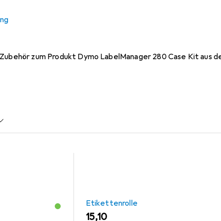
ung
r Dymo LabelManager 280 Ca
 Zubehör zum Produkt Dymo LabelManager 280 Case Kit aus de
Etikettenrolle
EUR
15,10