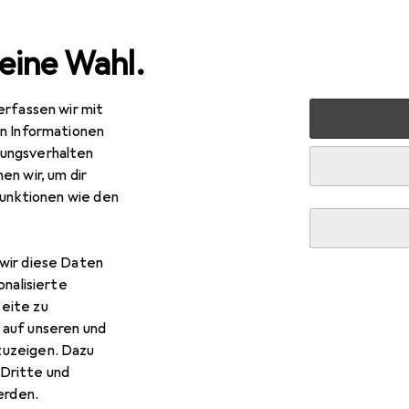
eine Wahl.
erfassen wir mit
Peripherie
Drucker + Scanner
Drucken
Etikettend
en Informationen
ungsverhalten
en wir, um dir
funktionen wie den
R
,62
wir diese Daten
mo
LabelManager 280 Case Kit
onalisierte
 dpi
eite zu
 auf unseren und
zuzeigen. Dazu
Dritte und
rden.