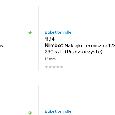
Etikettenrolle
EUR
11,14
yl
Niimbot
Naklejki Termiczne 12
230 szt. (Przezroczyste)
12 mm
Etikettenrolle