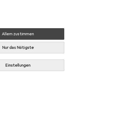
Einstellungen
Kundenkonto
Vergleichslisten
Merklisten
Warenkorb
Anmelden
Allem zustimmen
rucker
Dymo LabelManager 280 Case Kit
Zubehör
Nur das Nötigste
Einstellungen