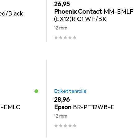
EUR
26,95
Phoenix Contact
MM-EMLF
ed/Black
(EX12)R C1 WH/BK
12 mm
Etikettenrolle
EUR
28,96
-EMLC
Epson
BR-PT12WB-E
12 mm