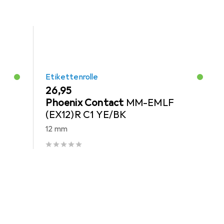
Etikettenrolle
EUR
26,95
Phoenix Contact
MM-EMLF
(EX12)R C1 YE/BK
12 mm