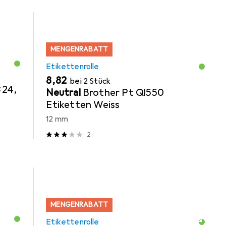
MENGENRABATT
Etikettenrolle
EUR
8,82
bei 2 Stück
x24,
Neutral
Brother Pt Ql550
Etiketten Weiss
12 mm
2
MENGENRABATT
Etikettenrolle