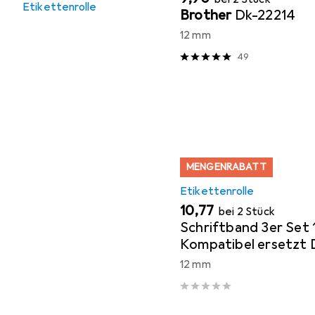
Etikettenrolle
Brother
Dk-22214
12 mm
49
MENGENRABATT
Etikettenrolle
EUR
10,77
bei 2 Stück
Schriftband 3er Set
Kompatibel ersetzt
SO721660 Polyester
12 mm