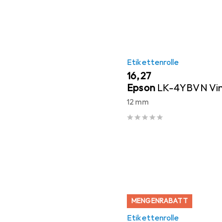
Etikettenrolle
EUR
16,27
Epson
LK-4YBVN Vin
12 mm
MENGENRABATT
Etikettenrolle