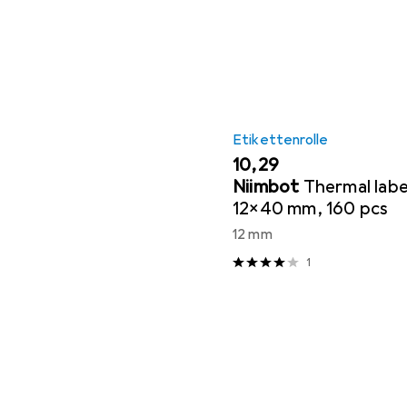
Etikettenrolle
EUR
10,29
Niimbot
Thermal labe
12x40 mm, 160 pcs
12 mm
1