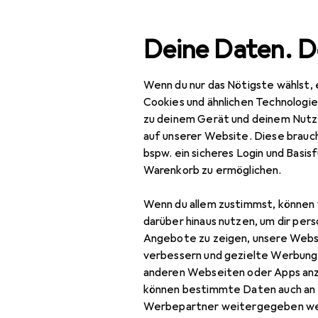
Suche
Deine Daten. D
Wenn du nur das Nötigste wählst, 
Navigation nach Kategorien
Gesamtsortiment
IT + Multimedia
Gesamtsortiment
Cookies und ähnlichen Technologi
zu deinem Gerät und deinem Nutz
IT + Multimedia
auf unserer Website. Diese brauch
bspw. ein sicheres Login und Basis
Peripherie
Warenkorb zu ermöglichen.
Drucker + Scanner
EU
88
Wenn du allem zustimmst, können 
Dy
Drucken
darüber hinaus nutzen, um dir pers
180
Angebote zu zeigen, unsere Webs
3D
verbessern und gezielte Werbung
anderen Webseiten oder Apps an
Belegdrucker
können bestimmte Daten auch an 
Drucker
Werbepartner weitergegeben we