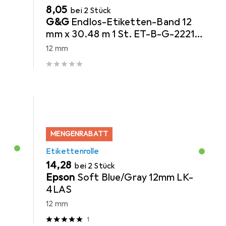
EUR
8,05
bei 2 Stück
G&G
Endlos-Etiketten-Band 12
mm x 30.48 m 1 St. ET-B-G-22214
Adress-Etiketten
12 mm
MENGENRABATT
Etikettenrolle
EUR
14,28
bei 2 Stück
Epson
Soft Blue/Gray 12mm LK-
4LAS
12 mm
1