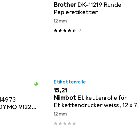
Brother
DK-11219 Runde
Papieretiketten
12 mm
7
Etikettenrolle
EUR
15,21
Niimbot
Etikettenrolle für
 14973
Etikettendrucker weiss, 12 x 7
 DYMO 91221,
mm, 1 x 95 Etiketten
12 mm