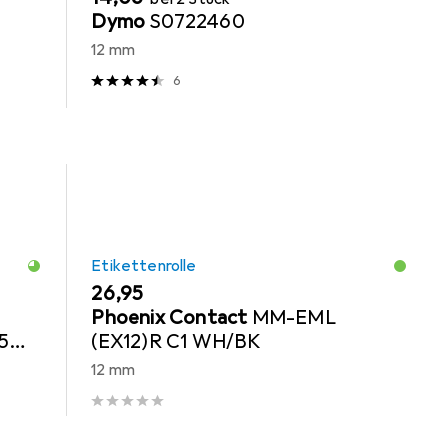
Dymo
S0722460
12 mm
6
Etikettenrolle
EUR
26,95
Phoenix Contact
MM-EML
5
(EX12)R C1 WH/BK
12 mm