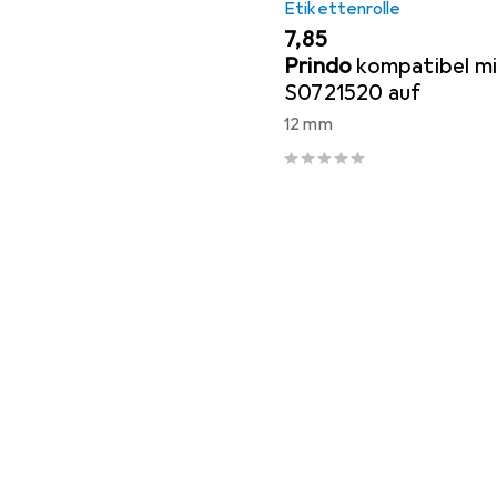
Etikettenrolle
EUR
7,85
Prindo
kompatibel 
S0721520 auf
12 mm