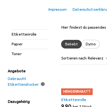
Drucker Zubehör
Impressum
Datenschutzerklär
Zubehör fü
Druckerpatrone
Etikettendrucker
Hier findest du passendes
Etikettenrolle
Beliebt
Dymo
Papier
Toner
Sortieren nach
:
Relevanz
Produktliste
Angebote
Gebraucht
Etikettendrucker
MENGENRABATT
Etikettenrolle
Dazugehörig
EUR
9,90
bei 2 Stück