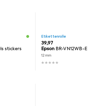
Etikettenrolle
EUR
39,97
ls stickers
Epson
BR-VN12WB-E
12 mm