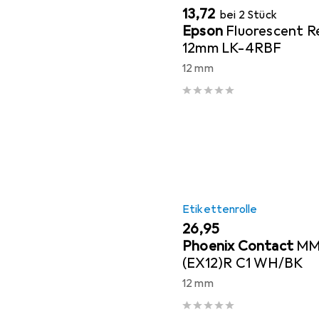
EUR
13,72
bei 2 Stück
Epson
Fluorescent R
12mm LK-4RBF
12 mm
Etikettenrolle
EUR
26,95
Phoenix Contact
MM
(EX12)R C1 WH/BK
12 mm