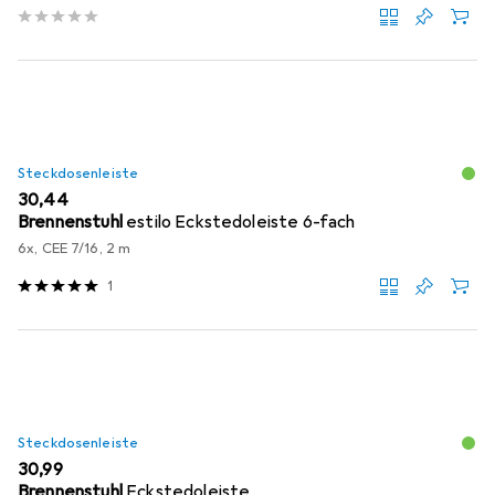
Steckdosenleiste
EUR
30,44
Brennenstuhl
estilo Eckstedoleiste 6-fach
6x, CEE 7/16, 2 m
1
Steckdosenleiste
EUR
30,99
Brennenstuhl
Eckstedoleiste