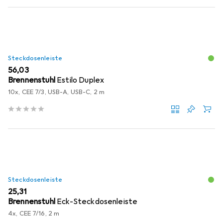
Steckdosenleiste
EUR
56,03
Brennenstuhl
Estilo Duplex
10x, CEE 7/3, USB-A, USB-C, 2 m
Steckdosenleiste
EUR
25,31
Brennenstuhl
Eck-Steckdosenleiste
4x, CEE 7/16, 2 m