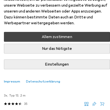
ALU-25U3 aus den Kategorien Steckdosenleiste und
unsere Webseite zu verbessern und gezielte Werbung auf
Mehrfachstecker + Abzweigstecker.
unseren und anderen Webseiten oder Apps anzuzeigen.
Dazu können bestimmte Daten auch an Dritte und
Werbepartner weitergegeben werden.
Beliebt
Steckdosenleiste
Mehrfachstecker + Abzweigste
Allem zustimmen
Relevanz
Nur das Nötigste
Produktliste
Einstellungen
MENGENRABATT
Steckdosenleiste
Impressum
Datenschutzerklärung
EUR
6,47
bei 2 Stück
Brennenstuhl
Eco-Line
3x, Typ 13, 2 m
35