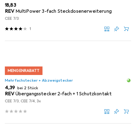
EUR
18,83
REV
MultiPower 3-fach Steckdosenerweiterung
CEE 7/3
1
MENGENRABATT
Mehrfachstecker + Abzweigstecker
EUR
4,39
bei 2 Stück
REV
Übergangsstecker 2-fach + 1 Schutzkontakt
CEE 7/3, CEE 7/4, 3x