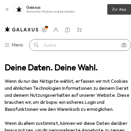
Galaxus
Zur App
Schneller finden und bestellen
Einstellungen
Kundenkonto
Vergleichslisten
Merklisten
Warenkorb
Navigation nach Kategorien
Menü
Suche
Gehäuse
Deine Daten. Deine Wahl.
Festplattengehäuse
Fantec ALU-25U3
Zubehör
EUR
12,19
Wenn du nur das Nötigste wählst, erfassen wir mit Cookies
Fantec
ALU-25U3
und ähnlichen Technologien Informationen zu deinem Gerät
2.5"
und deinem Nutzungsverhalten auf unserer Website. Diese
brauchen wir, um dir bspw. ein sicheres Login und
Basisfunktionen wie den Warenkorb zu ermöglichen.
Zubehör für Fantec ALU-25U3
Wenn du allem zustimmst, können wir diese Daten darüber
Hier findest du passendes Zubehör zum Produkt Fantec
hinaus nutzen, um dir personalisierte Angebote zu zeigen,