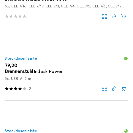
6x, CEE 7/16, CEE 7/17, CEE 7/3, CEE 7/4, CEE 7/5, CEE 7/6, CEE 7/7, Typ 12, Typ 13, Typ 15, Typ 23, USB-A, 2 m
Steckdosenleiste
EUR
79,20
Brennenstuhl
Indesk Power
5x, USB-A, 2 m
2
Steckdosenleiste