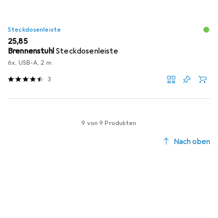
Steckdosenleiste
EUR
25,85
Brennenstuhl
Steckdosenleiste
6x, USB-A, 2 m
3
9 von 9 Produkten
Nach oben