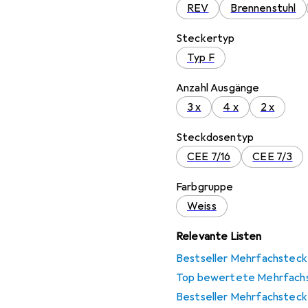
REV
Brennenstuhl
Steckertyp
Typ F
Anzahl Ausgänge
3 x
4 x
2 x
Steckdosentyp
CEE 7/16
CEE 7/3
Farbgruppe
Weiss
Relevante Listen
Bestseller Mehrfachsteck
Top bewertete Mehrfachs
Bestseller Mehrfachsteck