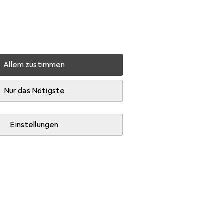
Einstellungen
Kundenkonto
Vergleichslisten
Merklisten
Warenkorb
Anmelden
Allem zustimmen
rfachstecker + Abzweigstecker
Nur das Nötigste
Einstellungen