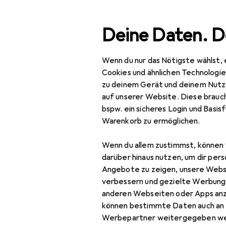
Suche
Deine Daten. D
Wenn du nur das Nötigste wählst, 
Navigation nach Kategorien
Gesamtsortiment
Bau
Gesamtsortiment
Cookies und ähnlichen Technologi
zu deinem Gerät und deinem Nutz
Mehrfachste
Baumarkt + Garten
auf unserer Website. Diese brauch
bspw. ein sicheres Login und Basis
Elektrobedarf
Warenkorb zu ermöglichen.
Stromverteilung
Produkte
Forum
Wenn du allem zustimmst, können 
Baustromverteiler
darüber hinaus nutzen, um dir pers
Angebote zu zeigen, unsere Webs
Kabelbox
verbessern und gezielte Werbung
anderen Webseiten oder Apps an
Kabelrolle
können bestimmte Daten auch an 
Mehrfachstecker +
Werbepartner weitergegeben we