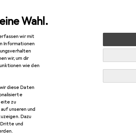
eine Wahl.
erfassen wir mit
markt + Garten
Elektrobedarf
Stromverteilung
Meh
en Informationen
ungsverhalten
cker + Abzweigstecker
en wir, um dir
funktionen wie den
wir diese Daten
onalisierte
eite zu
 auf unseren und
zuzeigen. Dazu
Dritte und
rden.