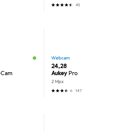
45
Webcam
EUR
24,28
eCam
Aukey
Pro
2 Mpx
147