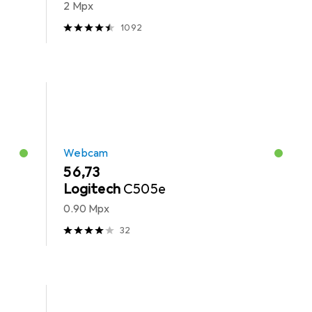
2 Mpx
1092
Webcam
EUR
56,73
Logitech
C505e
0.90 Mpx
32