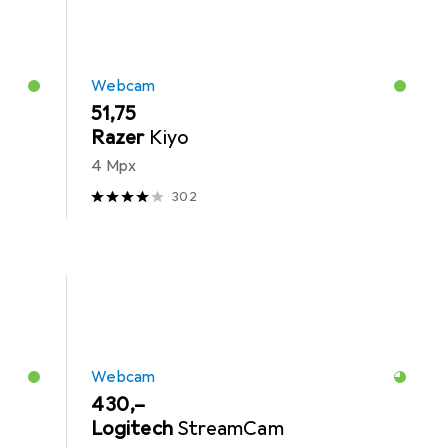
Webcam
EUR
51,75
Razer
Kiyo
4 Mpx
302
Webcam
EUR
430,–
Logitech
StreamCam