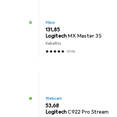
Maus
EUR
131,85
Logitech
MX Master 3S
Kabellos
4036
Webcam
EUR
53,68
Logitech
C922 Pro Stream