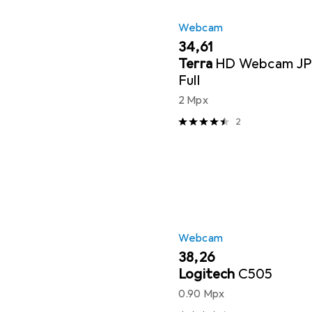
Webcam
EUR
34,61
Terra
HD Webcam JP
Full
2 Mpx
2
Webcam
EUR
38,26
Logitech
C505
0.90 Mpx