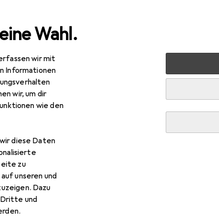
eine Wahl.
erfassen wir mit
 Multimedia
Peripherie
Videokonferenz + Telefonie
en Informationen
ungsverhalten
en wir, um dir
funktionen wie den
R
,98
wir diese Daten
Poly Blackwire 3320
onalisierte
elgebunden, USB-C, Microsoft Teams
eite zu
 auf unseren und
zuzeigen. Dazu
Dritte und
rden.