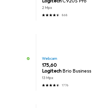
Logitech
C920S Pro
2 Mpx
868
Webcam
EUR
175,60
Logitech
Brio Business
13 Mpx
1776