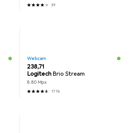
39
Webcam
EUR
238,71
Logitech
Brio Stream
8.80 Mpx
1776