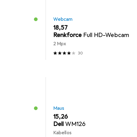
Webcam
EUR
18,57
Renkforce
Full HD-Webcam
2 Mpx
30
Maus
EUR
15,26
Dell
WM126
Kabellos