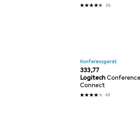
26
Konferenzgerät
EUR
333,77
Logitech
Conferenc
Connect
69