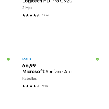
Logitech
HD Pro C920
2 Mpx
1776
Maus
EUR
66,99
Microsoft
Surface Arc
Kabellos
938