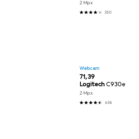
2 Mpx
350
Webcam
EUR
71,39
Logitech
C930e
2 Mpx
638