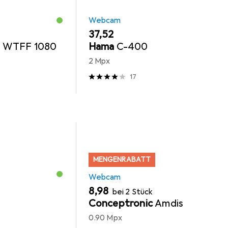
Webcam
EUR
37,52
 WTFF 1080
Hama
C-400
2 Mpx
17
MENGENRABATT
Webcam
EUR
8,98
bei 2 Stück
Conceptronic
Amdis
0.90 Mpx