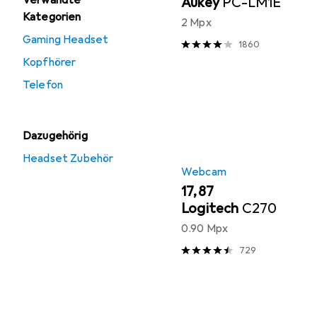
Verwandte
Aukey
PC-LM1E
Kategorien
2 Mpx
Gaming Headset
1860
Kopfhörer
Telefon
Dazugehörig
Headset Zubehör
Webcam
EUR
17,87
Logitech
C270
0.90 Mpx
729