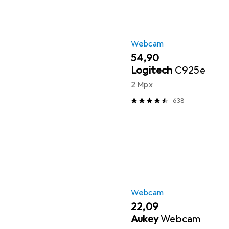
Webcam
EUR
54,90
Logitech
C925e
2 Mpx
638
Webcam
EUR
22,09
Aukey
Webcam