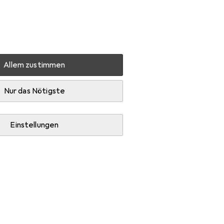
Einstellungen
Kundenkonto
Vergleichslisten
Merklisten
Warenkorb
Anmelden
Allem zustimmen
Office Headset
HP Poly Blackwire 3320
Zubehör
Nur das Nötigste
Einstellungen