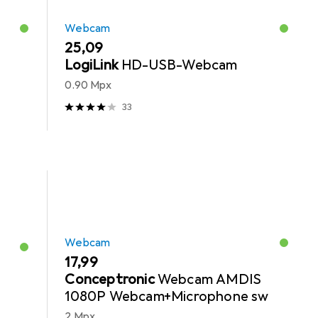
Webcam
EUR
25,09
LogiLink
HD-USB-Webcam
0.90 Mpx
33
Webcam
EUR
17,99
Conceptronic
Webcam AMDIS
1080P Webcam+Microphone sw
2 Mpx