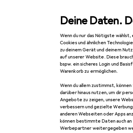
Suche
Deine Daten. D
Wenn du nur das Nötigste wählst, 
Navigation nach Kategorien
Gesamtsortiment
IT +
Gesamtsortiment
Cookies und ähnlichen Technologi
zu deinem Gerät und deinem Nutz
IT + Multimedia
auf unserer Website. Diese brauch
bspw. ein sicheres Login und Basis
Peripherie
Warenkorb zu ermöglichen.
Videokonferenz +
EU
40
Wenn du allem zustimmst, können 
Telefonie
HP
darüber hinaus nutzen, um dir pers
Kab
Headset Zubehör
Angebote zu zeigen, unsere Webs
verbessern und gezielte Werbung
Konferenzgerät
anderen Webseiten oder Apps an
können bestimmte Daten auch an 
Konferenzgerät
Werbepartner weitergegeben we
Zubehör