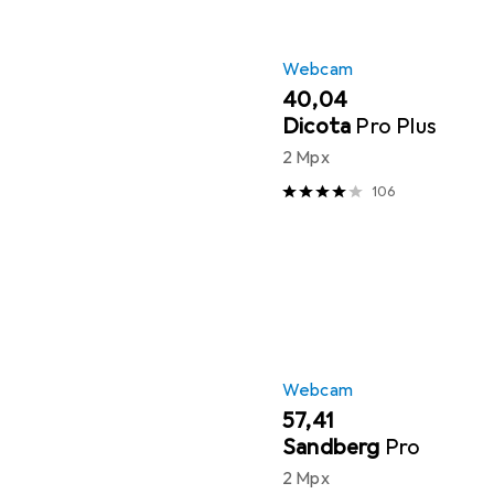
Webcam
EUR
40,04
Dicota
Pro Plus
2 Mpx
106
Webcam
EUR
57,41
Sandberg
Pro
2 Mpx