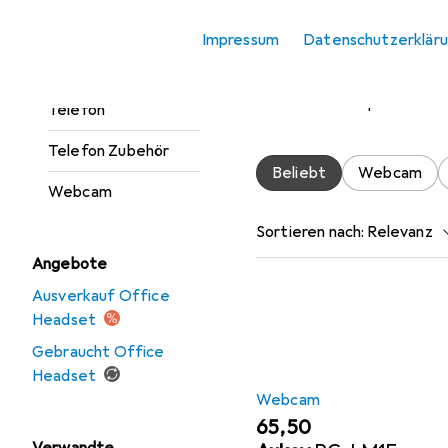
Office Headset
Zubehör für
Impressum
Datenschutzerklär
Presenter
Hier findest du passende
Telefon
Telefon Zubehör
Beliebt
Webcam
Webcam
Sortieren nach
:
Relevanz
Angebote
Produktliste
Ausverkauf Office
Headset
Gebraucht Office
Headset
Webcam
EUR
65,50