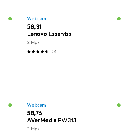
Webcam
EUR
58,31
Lenovo
Essential
2 Mpx
24
Webcam
EUR
58,76
AVerMedia
PW313
2 Mpx