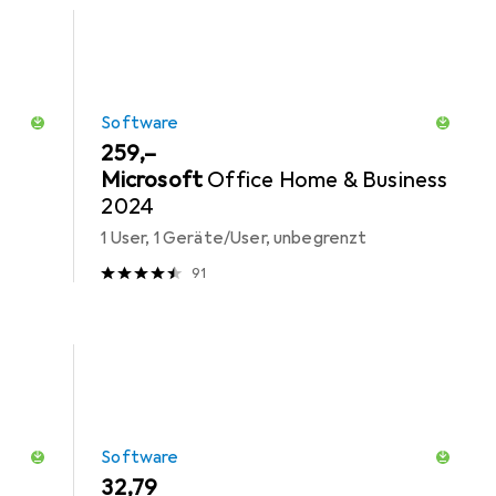
Software
EUR
259,–
Microsoft
Office Home & Business
2024
1 User, 1 Geräte/User, unbegrenzt
91
Software
EUR
32,79