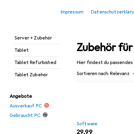
PC
Impressum
Datenschutzerklär
PC Refurbished
PC Zubehör
Server + Zubehör
Zubehör für
Tablet
Tablet Refurbished
Hier findest du passendes
Sortieren nach
:
Relevanz
Tablet Zubehör
Produktliste
Angebote
Ausverkauf PC
Gebraucht PC
Software
EUR
29,99