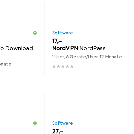
Software
EUR
17,–
io Download
NordVPN
NordPass
1 User, 6 Geräte/User, 12 Monate
Monate
Software
EUR
27,–