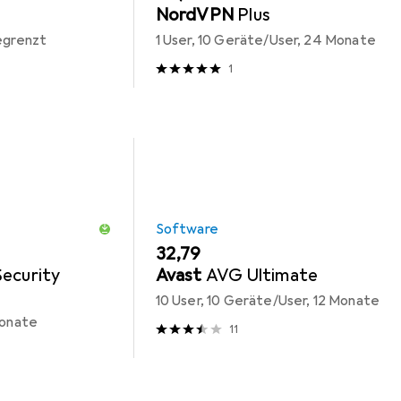
NordVPN
Plus
begrenzt
1 User, 10 Geräte/User, 24 Monate
1
Software
EUR
32,79
Security
Avast
AVG Ultimate
10 User, 10 Geräte/User, 12 Monate
Monate
11