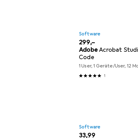
Software
EUR
299,–
Adobe
Acrobat Stud
Code
1 User, 1 Geräte/User, 12 
1
Software
EUR
33,99