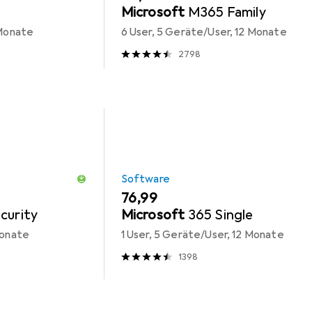
Microsoft
M365 Family
 Monate
6 User, 5 Geräte/User, 12 Monate
2798
Software
EUR
76,99
curity
Microsoft
365 Single
Monate
1 User, 5 Geräte/User, 12 Monate
1398