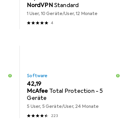
NordVPN
Standard
1 User, 10 Geräte/User, 12 Monate
4
Software
EUR
42,19
McAfee
Total Protection - 5
Geräte
5 User, 5 Geräte/User, 24 Monate
223