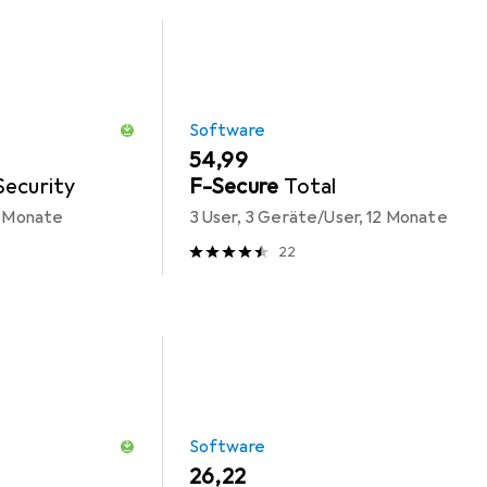
Software
EUR
54,99
Security
F-Secure
Total
2 Monate
3 User, 3 Geräte/User, 12 Monate
22
Software
EUR
26,22