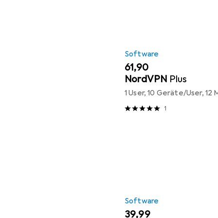
Software
EUR
61,90
NordVPN
Plus
1 User, 10 Geräte/User, 12
1
Software
EUR
39,99