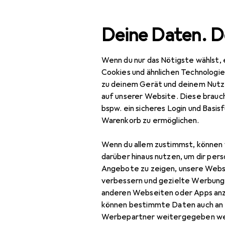
Suche
Deine Daten. D
Wenn du nur das Nötigste wählst, 
Navigation nach Kategorien
Gesamtsortiment
IT +
Gesamtsortiment
Cookies und ähnlichen Technologi
zu deinem Gerät und deinem Nutz
IT + Multimedia
auf unserer Website. Diese brauch
bspw. ein sicheres Login und Basis
Notebooks + PCs
Warenkorb zu ermöglichen.
Digitales Guthaben
Wenn du allem zustimmst, können 
Notebook
darüber hinaus nutzen, um dir pers
EU
95
Angebote zu zeigen, unsere Webs
Notebook
HP
verbessern und gezielte Werbung
Refurbished
256
anderen Webseiten oder Apps an
können bestimmte Daten auch an 
Notebook Zubehör
Werbepartner weitergegeben we