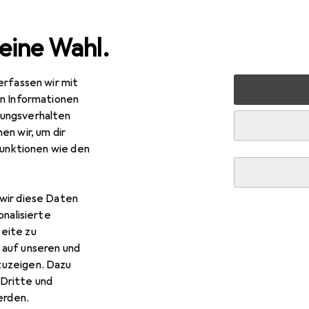
eine Wahl.
erfassen wir mit
 Multimedia
Notebooks + PCs
PC
HP Pro SFF 290 G9
en Informationen
ungsverhalten
en wir, um dir
funktionen wie den
wir diese Daten
onalisierte
R
0,84
eite zu
Pro SFF 290 G9
 auf unseren und
 GB, 8 GB, Intel Core i7-13700
zuzeigen. Dazu
Dritte und
rden.