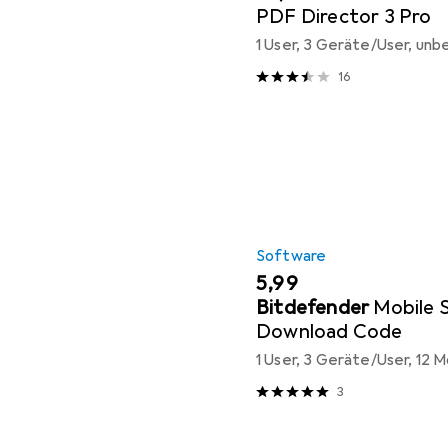
PDF Director 3 Pro
1 User, 3 Geräte/User, un
16
Software
EUR
5,99
Bitdefender
Mobile 
Download Code
1 User, 3 Geräte/User, 12 
3