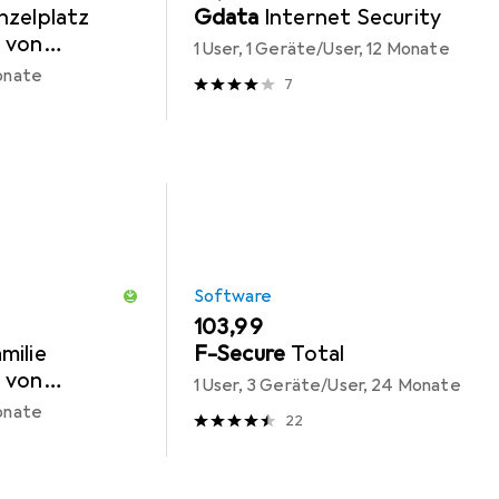
nzelplatz
Gdata
Internet Security
 von
1 User, 1 Geräte/User, 12 Monate
Monate
7
Software
EUR
103,99
milie
F-Secure
Total
 von
1 User, 3 Geräte/User, 24 Monate
Monate
22