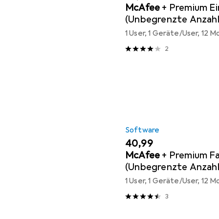
McAfee
+ Premium Ei
(Unbegrenzte Anzahl
Geräten)
1 User, 1 Geräte/User, 12 
2
Software
EUR
40,99
McAfee
+ Premium Fa
(Unbegrenzte Anzahl
Geräten)
1 User, 1 Geräte/User, 12 
3