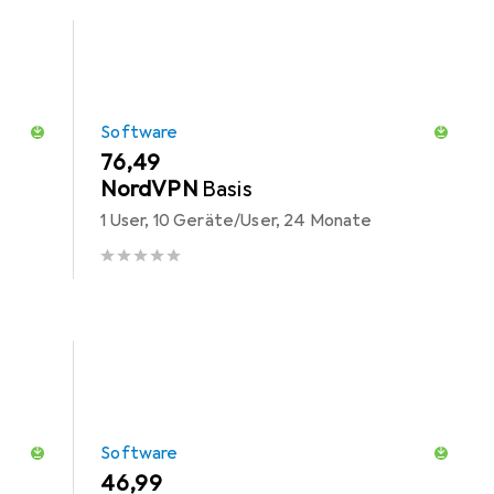
Software
EUR
76,49
NordVPN
Basis
1 User, 10 Geräte/User, 24 Monate
Software
EUR
46,99