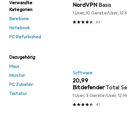
Verwandte
NordVPN
Basis
Kategorien
1 User, 10 Geräte/User, 12
Barebone
63
Notebook
PC Refurbished
Dazugehörig
Maus
Software
Monitor
EUR
20,99
PC Zubehör
Bitdefender
Total Se
Tastatur
1 User, 3 Geräte/User, 12 
41