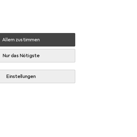
Einstellungen
Kundenkonto
Vergleichslisten
Merklisten
Warenkorb
Anmelden
Allem zustimmen
Zubehör
Nur das Nötigste
Einstellungen