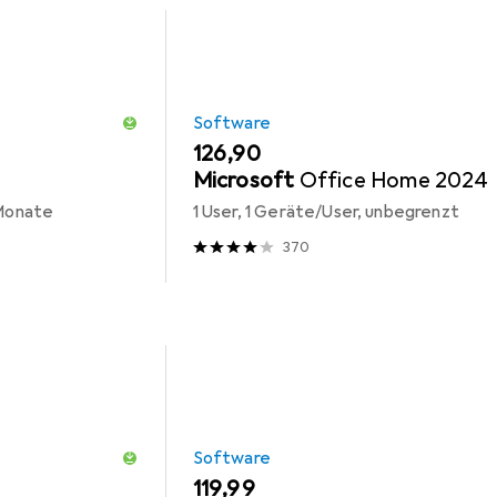
Software
EUR
126,90
Microsoft
Office Home 2024
 Monate
1 User, 1 Geräte/User, unbegrenzt
370
Software
EUR
119,99