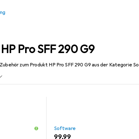
ung
 HP Pro SFF 290 G9
 Zubehör zum Produkt HP Pro SFF 290 G9 aus der Kategorie S
Software
EUR
99,99