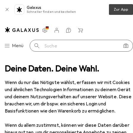
Galaxus
Zur App
Schneller finden und bestellen
Einstellungen
Kundenkonto
Vergleichslisten
Merklisten
Warenkorb
Navigation nach Kategorien
Menü
Suche
 SR, SAS /s, low profil heatsink, 8-port internal, to ProLi
Deine Daten. Deine Wahl.
Zubehör
Wenn du nur das Nötigste wählst, erfassen wir mit Cookies
und ähnlichen Technologien Informationen zu deinem Gerät
EUR
239,–
und deinem Nutzungsverhalten auf unserer Website. Diese
HPE
E Controller SmartArray P408i-a
brauchen wir, um dir bspw. ein sicheres Login und
SR, SAS /s, low profil heatsink, 8-port
Basisfunktionen wie den Warenkorb zu ermöglichen.
internal, to ProLi
Wenn du allem zustimmst, können wir diese Daten darüber
hinaus nutzen, um dir personalisierte Angebote zu zeigen,