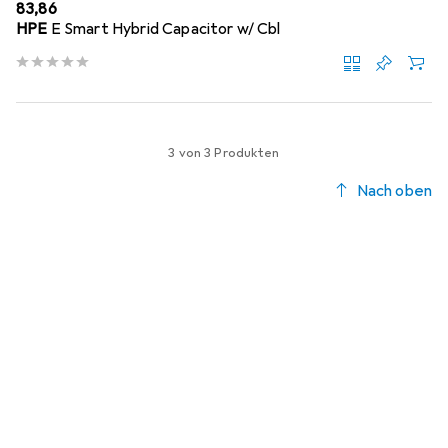
EUR
83,86
HPE
E Smart Hybrid Capacitor w/ Cbl
3 von 3 Produkten
Nach oben