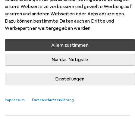
Hier findest du passendes Zubehör zum Produkt InLine
unsere Webseite zu verbessern und gezielte Werbung auf
Patchfeld Leerblech 24-fach aus der Kategorie Zubehör
unseren und anderen Webseiten oder Apps anzuzeigen.
Netzwerk.
Dazu können bestimmte Daten auch an Dritte und
Relevanz
Werbepartner weitergegeben werden.
Produktliste
Allem zustimmen
Nur das Nötigste
MENGENRABATT
Zubehör Netzwerk
Einstellungen
EUR
5,60
bei 4 Stück
InLine
Keystone RJ45 Buchse mit LSA Einsatz
Keystone Modul
Impressum
Datenschutzerklärung
9