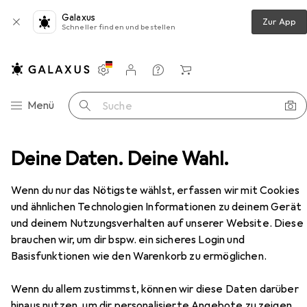
Galaxus
Zur App
Schneller finden und bestellen
Einstellungen
Kundenkonto
Vergleichslisten
Merklisten
Warenkorb
Navigation nach Kategorien
Menü
Suche
Server Zubehör
Deine Daten. Deine Wahl.
InLine Patchfeld Leerblech 24-fach
Zubehör
EUR
28,16
Wenn du nur das Nötigste wählst, erfassen wir mit Cookies
InLine
Patchfeld Leerblech 24-fach
und ähnlichen Technologien Informationen zu deinem Gerät
und deinem Nutzungsverhalten auf unserer Website. Diese
brauchen wir, um dir bspw. ein sicheres Login und
Zubehör für InLine Patchfeld
Basisfunktionen wie den Warenkorb zu ermöglichen.
Leerblech 24-fach
Wenn du allem zustimmst, können wir diese Daten darüber
hinaus nutzen, um dir personalisierte Angebote zu zeigen,