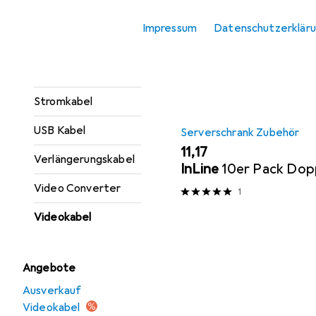
Sortieren nach
:
Relevanz
KVM-Switch Kabel
Impressum
Datenschutzerklär
Produktliste
Netzwerkkabel
Schnittstellenkabel
Stromkabel
USB Kabel
Serverschrank Zubehör
EUR
11,17
Verlängerungskabel
InLine
10er Pack Dop
Video Converter
1
Videokabel
Angebote
Ausverkauf
Videokabel