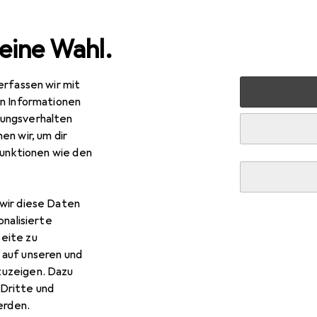
eine Wahl.
erfassen wir mit
 Multimedia
Peripherie
Kabel
Videokabel
InLine
en Informationen
ungsverhalten
en wir, um dir
R
1
bei 2 Stück
funktionen wie den
ine
VGA — VGA
0 m
wir diese Daten
onalisierte
eite zu
 auf unseren und
r InLine VGA — VGA
zuzeigen. Dazu
Dritte und
s Zubehör zum Produkt InLine VGA — VGA aus den Kategorien S
rden.