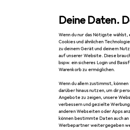
Suche
Deine Daten. D
Wenn du nur das Nötigste wählst, 
Navigation nach Kategorien
Gesamtsortiment
IT +
Gesamtsortiment
Cookies und ähnlichen Technologi
zu deinem Gerät und deinem Nutz
IT + Multimedia
auf unserer Website. Diese brauch
EU
7,4
bspw. ein sicheres Login und Basis
Peripherie
InL
Warenkorb zu ermöglichen.
1.5
Kabel
Wenn du allem zustimmst, können 
Audio Adapter
darüber hinaus nutzen, um dir pers
Angebote zu zeigen, unsere Webs
Audiokabel
verbessern und gezielte Werbung
Zubehör fü
anderen Webseiten oder Apps an
Interne Kabel (PC)
können bestimmte Daten auch an 
Kabel Zubehör
Hier findest du passende
Werbepartner weitergegeben we