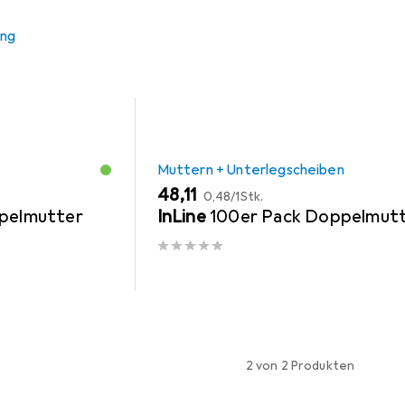
ung
Muttern + Unterlegscheiben
EUR
EUR
48,11
0,48
/
1Stk.
pelmutter
InLine
100er Pack Doppelmut
2 von 2 Produkten