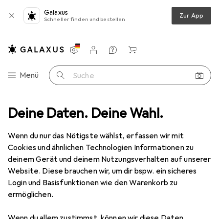
Galaxus
Zur App
Schneller finden und bestellen
Einstellungen
Kundenkonto
Vergleichslisten
Merklisten
Warenkorb
Navigation nach Kategorien
Menü
Suche
Eisenwaren
Deine Daten. Deine Wahl.
Befestigungstechnik
Muttern + Unterlegscheiben
Muttern + Unterlegscheiben
·
Wenn du nur das Nötigste wählst, erfassen wir mit
Scheiben
Cookies und ähnlichen Technologien Informationen zu
deinem Gerät und deinem Nutzungsverhalten auf unserer
Website. Diese brauchen wir, um dir bspw. ein sicheres
Login und Basisfunktionen wie den Warenkorb zu
Produkte
Forum
ermöglichen.
Wenn du allem zustimmst, können wir diese Daten