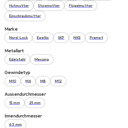
Hutmutter
Stopmutter
Flügelmutter
Einschraubmutter
Marke
Nord-Lock
Ewellix
SKF
NKE
Pramet
Metallart
Edelstahl
Messing
Gewindetyp
M10
M6
M8
M12
Aussendurchmesser
15 mm
25 mm
Innendurchmesser
6.5 mm