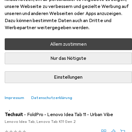
unsere Webseite zu verbessern und gezielte Werbung auf
Hier findest du passendes Zubehör zum Produkt Lenovo
unseren und anderen Webseiten oder Apps anzuzeigen.
Tab K11 Gen 2 aus den Kategorien Tablet Hülle und Tablet
Dazu können bestimmte Daten auch an Dritte und
Schutzfolie.
Werbepartner weitergegeben werden.
Allem zustimmen
Beliebt
Tablet Hülle
Tablet Schutzfolie
Nur das Nötigste
Relevanz
Produktliste
Einstellungen
Impressum
Datenschutzerklärung
Tablet Hülle
EUR
16,90
Techsuit
- FoldPro - Lenovo Idea Tab 11 - Urban Vibe
Lenovo Idea Tab, Lenovo Tab K11 Gen 2