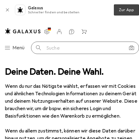
Galaxus
Zur App
Schneller finden und bestellen
Einstellungen
Kundenkonto
Vergleichslisten
Merklisten
Warenkorb
Navigation nach Kategorien
Menü
Suche
Tablet + eReader
Deine Daten. Deine Wahl.
Tablet
Lenovo Tab K11 Gen 2
Zubehör
EUR
304,24
Wenn du nur das Nötigste wählst, erfassen wir mit Cookies
Lenovo
Tab K11 Gen 2
und ähnlichen Technologien Informationen zu deinem Gerät
5G, 11", 256 GB, Luna Grey
und deinem Nutzungsverhalten auf unserer Website. Diese
brauchen wir, um dir bspw. ein sicheres Login und
Basisfunktionen wie den Warenkorb zu ermöglichen.
Zubehör für Lenovo Tab K11 Gen
Wenn du allem zustimmst, können wir diese Daten darüber
2
hinaus nutzen, um dir personalisierte Angebote zu zeigen,