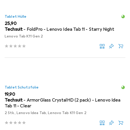
Tablet Hülle
EUR
25,90
Techsuit
- FoldPro - Lenovo Idea Tab 11 - Starry Night
Lenovo Tab K11 Gen 2
Tablet Schutzfolie
EUR
19,90
Techsuit
- ArmorGlass CrystalHD (2 pack) - Lenovo Idea
Tab 11 - Clear
2 Stk., Lenovo Idea Tab, Lenovo Tab K11 Gen 2