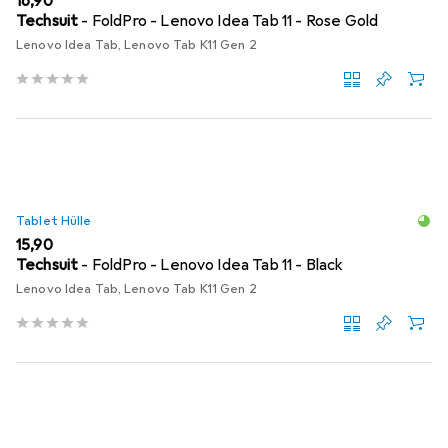
EUR
16,90
Techsuit
- FoldPro - Lenovo Idea Tab 11 - Rose Gold
Lenovo Idea Tab, Lenovo Tab K11 Gen 2
Tablet Hülle
EUR
15,90
Techsuit
- FoldPro - Lenovo Idea Tab 11 - Black
Lenovo Idea Tab, Lenovo Tab K11 Gen 2