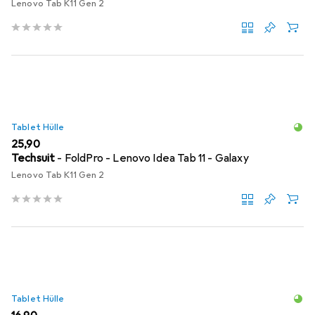
Lenovo Tab K11 Gen 2
Tablet Hülle
EUR
25,90
Techsuit
- FoldPro - Lenovo Idea Tab 11 - Galaxy
Lenovo Tab K11 Gen 2
Tablet Hülle