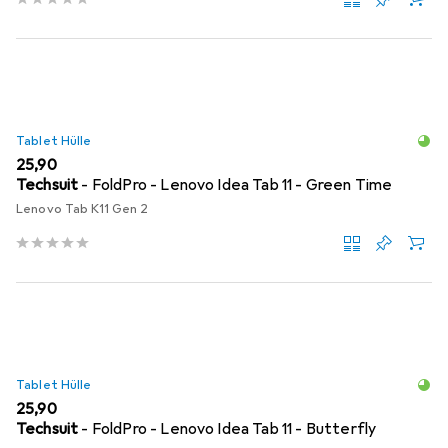
Tablet Hülle
EUR
25,90
Techsuit
- FoldPro - Lenovo Idea Tab 11 - Green Time
Lenovo Tab K11 Gen 2
Tablet Hülle
EUR
25,90
Techsuit
- FoldPro - Lenovo Idea Tab 11 - Butterfly