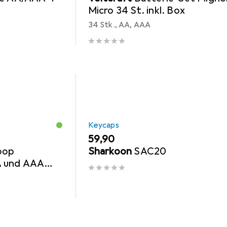
Micro 34 St. inkl. Box
34 Stk., AA, AAA
Keycaps
EUR
59,90
oop
Sharkoon
SAC20
A und AAA
l Akkuboxen