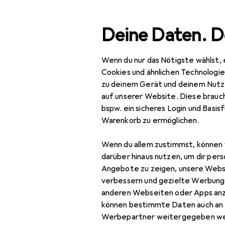
Suche
Deine Daten. D
Wenn du nur das Nötigste wählst, 
Navigation nach Kategorien
Gesamtsortiment
IT +
Gesamtsortiment
Cookies und ähnlichen Technologi
zu deinem Gerät und deinem Nutz
EU
33
IT + Multimedia
auf unserer Website. Diese brauch
Lo
bspw. ein sicheres Login und Basis
Peripherie
DE,
Warenkorb zu ermöglichen.
Mäuse + Tastaturen
Wenn du allem zustimmst, können 
Keycaps
darüber hinaus nutzen, um dir pers
Zubehör fü
Angebote zu zeigen, unsere Webs
Maus
verbessern und gezielte Werbung
Hier findest du passendes
anderen Webseiten oder Apps an
Maus + Tastatur
können bestimmte Daten auch an 
Zubehör
Werbepartner weitergegeben we
Beliebt
Reinigung PC