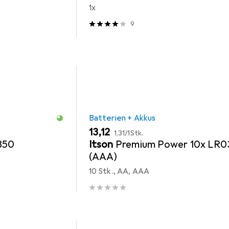
1x
9
Batterien + Akkus
EUR
EUR
13,12
1,31
/
1Stk.
350
Itson
Premium Power 10x LR0
(AAA)
10 Stk., AA, AAA