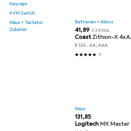
Keycaps
KVM Switch
Batterien + Akkus
Maus + Tastatur
EUR
EUR
41,89
Zubehör
5,24
/
1Stk.
Coast
Zithion-X 4x
8 Stk., AA, AAA
11
Maus
EUR
131,85
Logitech
MX Master