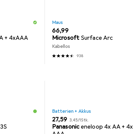
Maus
EUR
66,99
AA + 4xAAA
Microsoft
Surface Arc
Kabellos
938
Batterien + Akkus
EUR
EUR
27,59
3,45
/
1Stk.
 3S
Panasonic
eneloop 4x AA + 4x
AAA