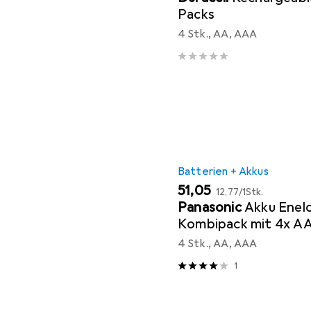
Packs
4 Stk., AA, AAA
Batterien + Akkus
EUR
EUR
51,05
12,77
/
1Stk.
Panasonic
Akku Enel
Kombipack mit 4x A
Akkus und 2 AccuCel
4 Stk., AA, AAA
Gratis
1