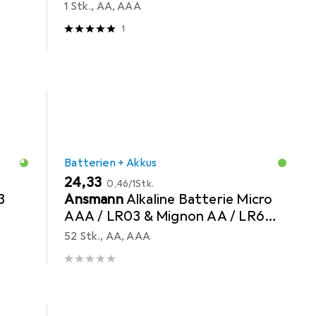
1 Stk., AA, AAA
1
Batterien + Akkus
EUR
EUR
24,33
0,46
/
1Stk.
3
Ansmann
Alkaline Batterie Micro
AAA / LR03 & Mignon AA / LR6
52er Karton
52 Stk., AA, AAA