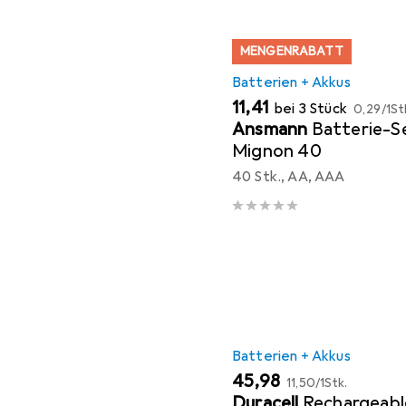
MENGENRABATT
Batterien + Akkus
EUR
EUR
11,41
bei 3 Stück
0,29
/
1St
Ansmann
Batterie-S
Mignon 40
40 Stk., AA, AAA
Batterien + Akkus
EUR
EUR
45,98
11,50
/
1Stk.
Duracell
Rechargeab