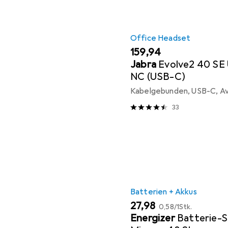
Office Headset
EUR
159,94
Jabra
Evolve2 40 SE
NC (USB-C)
Kabelgebunden, USB-C, Av
33
Batterien + Akkus
EUR
EUR
27,98
0,58
/
1Stk.
Energizer
Batterie-S