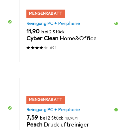
MENGENRABATT
Reinigung PC + Peripherie
EUR
11,90
bei 2 Stück
Cyber Clean
Home&Office
691
MENGENRABATT
Reinigung PC + Peripherie
EUR
EUR
7,59
bei 2 Stück
18,98
/
1l
Peach
Druckluftreiniger