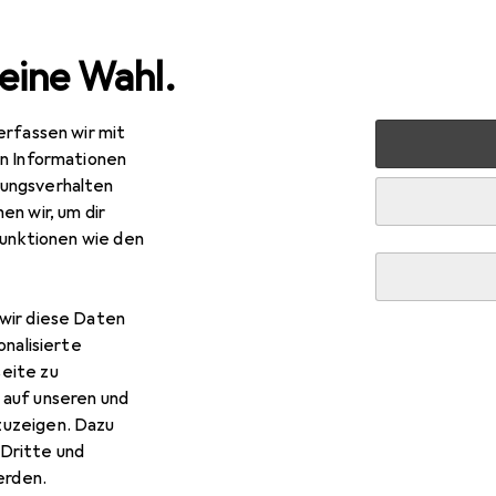
eine Wahl.
erfassen wir mit
 Multimedia
Peripherie
Mäuse + Tastaturen
Tastatur
en Informationen
ungsverhalten
R
,48
en wir, um dir
gitech
MK330
funktionen wie den
 Kabellos
wir diese Daten
onalisierte
r Logitech MK330
eite zu
 auf unseren und
 Zubehör zum Produkt Logitech MK330 aus den Kategorien Rein
zuzeigen. Dazu
Dritte und
rden.
 + Peripherie
Batterien + Akkus
Maus
Logitech