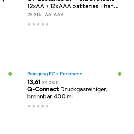
12xAA + 12xAAA batteries + hand
fan
25 Stk., AA, AAA
Reinigung PC + Peripherie
EUR
EUR
13,61
34,03
/
1l
Q-Connect
Druckgasreiniger,
brennbar 400 ml