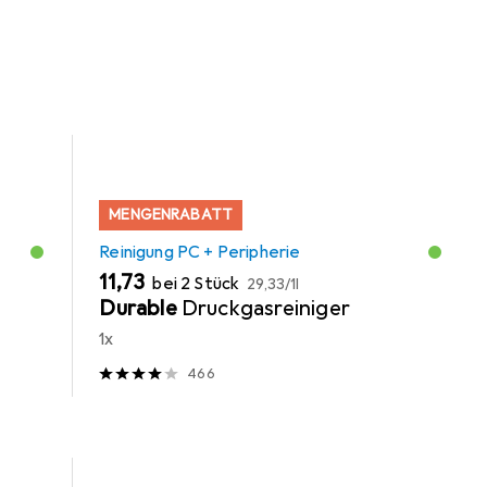
MENGENRABATT
Reinigung PC + Peripherie
EUR
EUR
11,73
bei 2 Stück
29,33
/
1l
Durable
Druckgasreiniger
1x
466