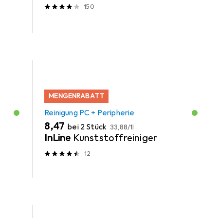
150
MENGENRABATT
Reinigung PC + Peripherie
EUR
EUR
8,47
bei 2 Stück
33,88
/
1l
InLine
Kunststoffreiniger
12