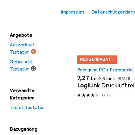
Mausmatte
Impressum
Datenschutzerklär
Tastatur
Sortieren nach
:
Relevanz
Produktliste
Angebote
Ausverkauf
Tastatur
MENGENRABATT
Gebraucht
Tastatur
Reinigung PC + Peripherie
EUR
EUR
7,27
bei 2 Stück
18,18
/
1l
LogiLink
Druckluftrei
Verwandte
1703
Kategorien
Tablet Tastatur
Dazugehörig