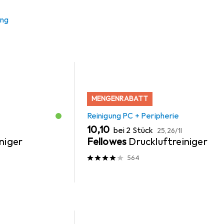
ung
MENGENRABATT
Reinigung PC + Peripherie
EUR
EUR
10,10
bei 2 Stück
25,26
/
1l
niger
Fellowes
Druckluftreiniger
564