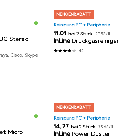
MENGENRABATT
Reinigung PC + Peripherie
EUR
EUR
11,01
bei 2 Stück
27,53
/
1l
 UC Stereo
InLine
Druckgasreiniger
48
aya, Cisco, Skype
MENGENRABATT
Reinigung PC + Peripherie
EUR
EUR
14,27
bei 2 Stück
35,68
/
1l
et Micro
InLine
Power Duster