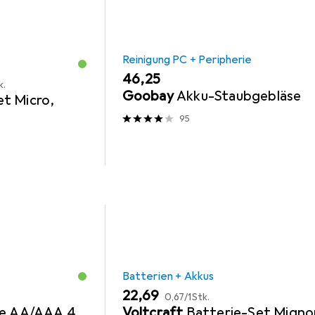
Reinigung PC + Peripherie
EUR
46,25
k.
Goobay
Akku-Staubgebläse
et Micro,
95
Batterien + Akkus
EUR
EUR
22,69
0,67
/
1Stk.
le AA/AAA 4
Voltcraft
Batterie-Set Migno