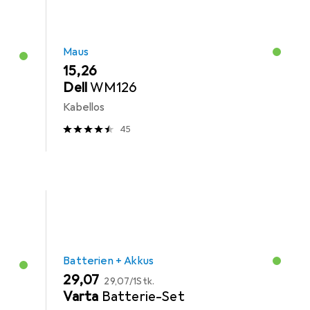
Maus
EUR
15,26
Dell
WM126
Kabellos
45
Batterien + Akkus
EUR
EUR
29,07
29,07
/
1Stk.
Varta
Batterie-Set