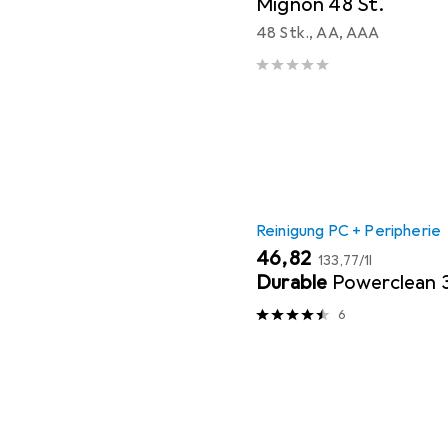
Mignon 48 St.
48 Stk., AA, AAA
Reinigung PC + Peripherie
EUR
EUR
46,82
133,77
/
1l
Durable
Powerclean 
6