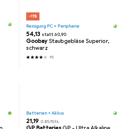
−11%
Reinigung PC + Peripherie
EUR
EUR
54,13
statt
60,90
Goobay
Staubgebläse Superior,
schwarz
95
Batterien + Akkus
EUR
EUR
21,19
0,85
/
1Stk.
n,
GP Batteries
GP - Ultra Alkaline