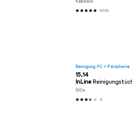
Kabellos
4036
Reinigung PC + Peripherie
EUR
15,14
InLine
Reinigungstüc
100x
4