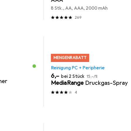
8 Stk., AA, AAA, 2000 mAh
269
MENGENRABATT
Reinigung PC + Peripherie
EUR
EUR
6,–
bei 2 Stück
15,–
/
1l
her
MediaRange
Druckgas-Spray
4