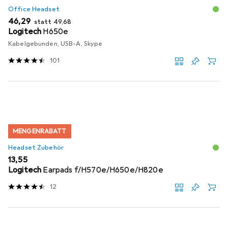
Office Headset
EUR
EUR
46,29
statt
49,68
Logitech
H650e
Kabelgebunden, USB-A, Skype
101
MENGENRABATT
Headset Zubehör
EUR
13,55
Logitech
Earpads f/H570e/H650e/H820e
12