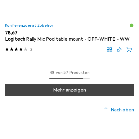
Konferenzgerät Zubehör
EUR
78,67
Logitech
Rally Mic Pod table mount - OFF-WHITE - WW
3
48 von 57 Produkten
Mehr anzeigen
Nach oben