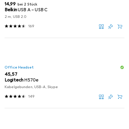
EUR
14,99
bei 2 Stück
Belkin
USB A – USB C
2 m, USB 2.0
169
Office Headset
EUR
45,57
Logitech
H570e
Kabelgebunden, USB-A, Skype
149