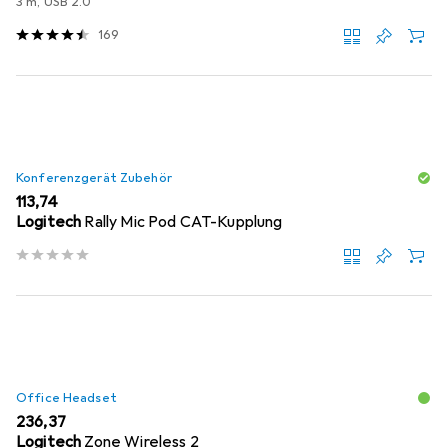
3 m, USB 2.0
169
Konferenzgerät Zubehör
EUR
113,74
Logitech
Rally Mic Pod CAT-Kupplung
Office Headset
EUR
236,37
Logitech
Zone Wireless 2