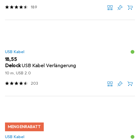
189
USB Kabel
EUR
18,55
Delock
USB Kabel Verlängerung
10 m, USB 2.0
203
MENGENRABATT
USB Kabel