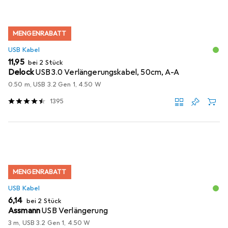
MENGENRABATT
USB Kabel
EUR
11,95
bei 2 Stück
Delock
USB3.0 Verlängerungskabel, 50cm, A-A
0.50 m, USB 3.2 Gen 1, 4.50 W
1395
MENGENRABATT
USB Kabel
EUR
6,14
bei 2 Stück
Assmann
USB Verlängerung
3 m, USB 3.2 Gen 1, 4.50 W