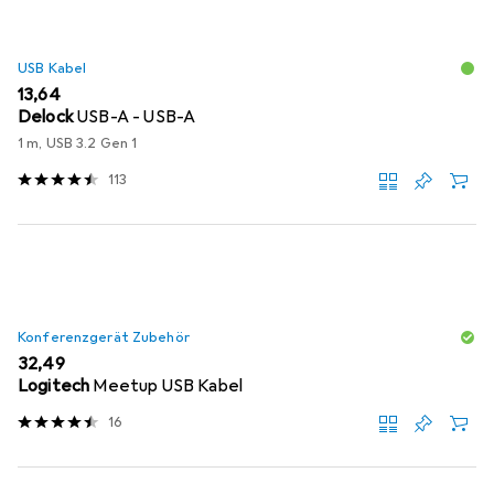
USB Kabel
EUR
13,64
Delock
USB-A - USB-A
1 m, USB 3.2 Gen 1
113
Konferenzgerät Zubehör
EUR
32,49
Logitech
Meetup USB Kabel
16