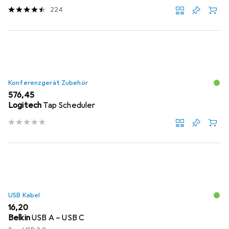
224
Konferenzgerät Zubehör
EUR
576,45
Logitech
Tap Scheduler
USB Kabel
EUR
16,20
Belkin
USB A – USB C