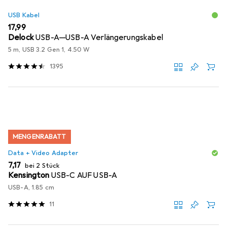
USB Kabel
EUR
17,99
Delock
USB-A—USB-A Verlängerungskabel
5 m, USB 3.2 Gen 1, 4.50 W
1395
MENGENRABATT
Data + Video Adapter
EUR
7,17
bei 2 Stück
Kensington
USB-C AUF USB-A
USB-A, 1.85 cm
11