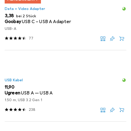
Data + Video Adapter
EUR
3,38
bei 2 Stück
Goobay
USB C – USB A Adapter
USB-A
77
USB Kabel
EUR
11,90
Ugreen
USB A — USB A
1.50 m, USB 3.2 Gen 1
238