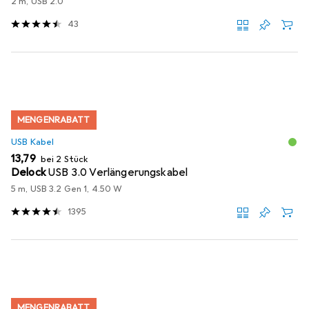
2 m, USB 2.0
43
MENGENRABATT
USB Kabel
EUR
13,79
bei 2 Stück
Delock
USB 3.0 Verlängerungskabel
5 m, USB 3.2 Gen 1, 4.50 W
1395
MENGENRABATT