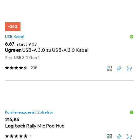
−26%
USB Kabel
EUR
EUR
6,67
statt
9,07
Ugreen
USB-A 3.0 zu USB-A 3.0 Kabel
2 m, USB 3.2 Gen 1
238
Konferenzgerät Zubehör
EUR
216,86
Logitech
Rally Mic Pod Hub
1