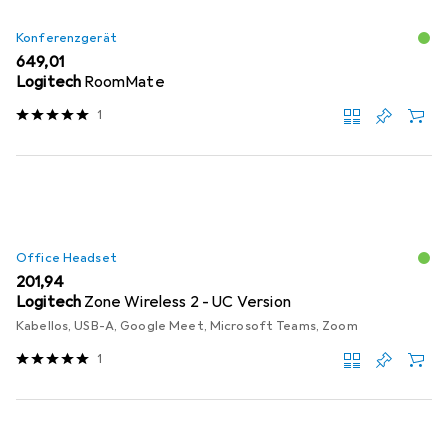
Konferenzgerät
EUR
649,01
Logitech
RoomMate
1
Office Headset
EUR
201,94
Logitech
Zone Wireless 2 - UC Version
Kabellos, USB-A, Google Meet, Microsoft Teams, Zoom
1