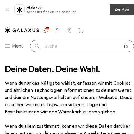
Galaxus
Zur App
Schneller finden und bestellen
Einstellungen
Kundenkonto
Vergleichslisten
Merklisten
Warenkorb
Navigation nach Kategorien
Menü
Suche
 + Telefonie
Deine Daten. Deine Wahl.
Konferenzgerät
Logitech Rally Plus
Zubehör
EUR
1621,44
Wenn du nur das Nötigste wählst, erfassen wir mit Cookies
Logitech
Rally Plus
und ähnlichen Technologien Informationen zu deinem Gerät
und deinem Nutzungsverhalten auf unserer Website. Diese
brauchen wir, um dir bspw. ein sicheres Login und
Zubehör für Logitech Rally Plus
Basisfunktionen wie den Warenkorb zu ermöglichen.
Hier findest du passendes Zubehör zum Produkt Logitech
Wenn du allem zustimmst, können wir diese Daten darüber
Rally Plus aus den Kategorien Konferenzgerät Zubehör,
hinaus nutzen, um dir personalisierte Angebote zu zeigen,