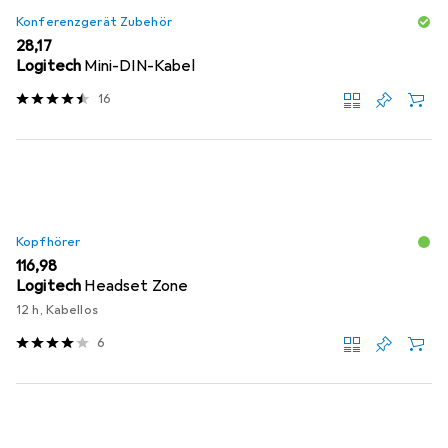
Konferenzgerät Zubehör
EUR
28,17
Logitech
Mini-DIN-Kabel
16
Kopfhörer
EUR
116,98
Logitech
Headset Zone
12 h, Kabellos
6