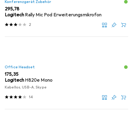
Konferenzgerät Zubehör
EUR
295,78
Logitech
Rally Mic Pod Erweiterungsmikrofon
2
Office Headset
EUR
175,35
Logitech
H820e Mono
Kabellos, USB-A, Skype
14