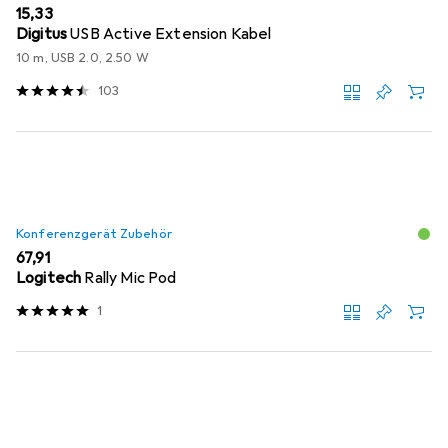
EUR
15,33
Digitus
USB Active Extension Kabel
10 m, USB 2.0, 2.50 W
103
Konferenzgerät Zubehör
EUR
67,91
Logitech
Rally Mic Pod
1