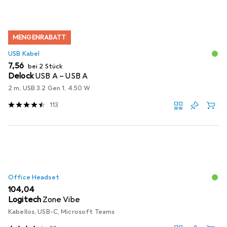
MENGENRABATT
USB Kabel
EUR
7,56
bei 2 Stück
Delock
USB A – USB A
2 m, USB 3.2 Gen 1, 4.50 W
113
Office Headset
EUR
104,04
Logitech
Zone Vibe
Kabellos, USB-C, Microsoft Teams