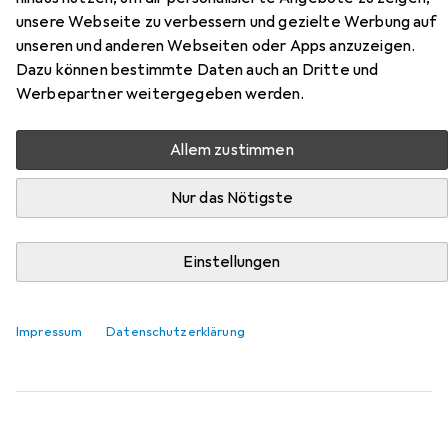
USB Kabel und Konferenzgerät.
unsere Webseite zu verbessern und gezielte Werbung auf
unseren und anderen Webseiten oder Apps anzuzeigen.
Dazu können bestimmte Daten auch an Dritte und
Beliebt
Konferenzgerät Zubehör
Logitech
USB Kabel
Werbepartner weitergegeben werden.
Relevanz
Allem zustimmen
Produktliste
Nur das Nötigste
Einstellungen
Konferenzgerät Zubehör
EUR
167,90
Logitech
Rally Mounting Kit
Impressum
Datenschutzerklärung
7