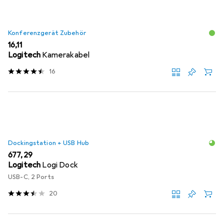
Konferenzgerät Zubehör
EUR
16,11
Logitech
Kamerakabel
16
Dockingstation + USB Hub
EUR
677,29
Logitech
Logi Dock
USB-C, 2 Ports
20