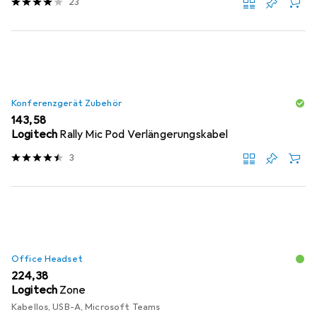
23
Konferenzgerät Zubehör
EUR
143,58
Logitech
Rally Mic Pod Verlängerungskabel
3
Office Headset
EUR
224,38
Logitech
Zone
Kabellos, USB-A, Microsoft Teams