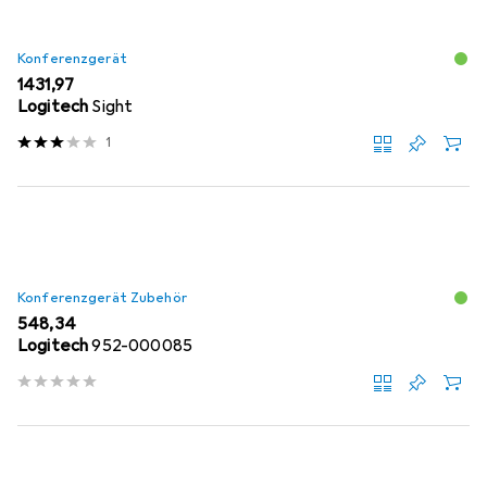
Konferenzgerät
EUR
1431,97
Logitech
Sight
1
Konferenzgerät Zubehör
EUR
548,34
Logitech
952-000085