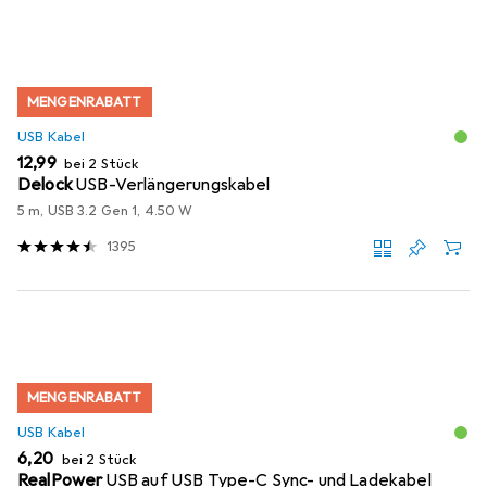
MENGENRABATT
USB Kabel
EUR
12,99
bei 2 Stück
Delock
USB-Verlängerungskabel
5 m, USB 3.2 Gen 1, 4.50 W
1395
MENGENRABATT
USB Kabel
EUR
6,20
bei 2 Stück
RealPower
USB auf USB Type-C Sync- und Ladekabel