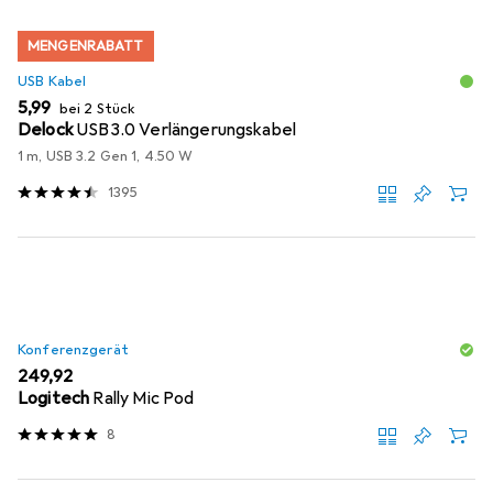
MENGENRABATT
USB Kabel
EUR
5,99
bei 2 Stück
Delock
USB3.0 Verlängerungskabel
1 m, USB 3.2 Gen 1, 4.50 W
1395
Konferenzgerät
EUR
249,92
Logitech
Rally Mic Pod
8