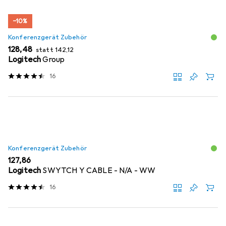
−10%
Konferenzgerät Zubehör
EUR
EUR
128,48
statt
142,12
Logitech
Group
16
Konferenzgerät Zubehör
EUR
127,86
Logitech
SWYTCH Y CABLE - N/A - WW
16