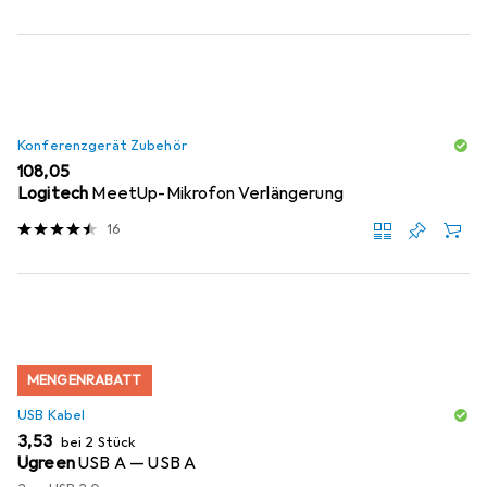
Konferenzgerät Zubehör
EUR
108,05
Logitech
MeetUp-Mikrofon Verlängerung
16
MENGENRABATT
USB Kabel
EUR
3,53
bei 2 Stück
Ugreen
USB A — USB A