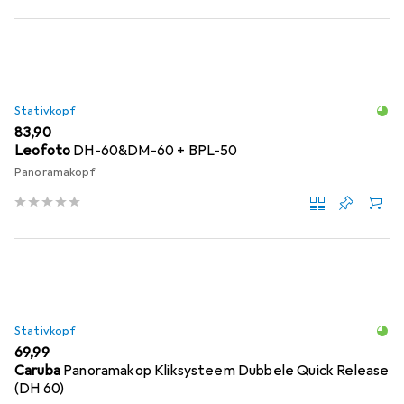
Stativkopf
EUR
83,90
Leofoto
DH-60&DM-60 + BPL-50
Panoramakopf
Stativkopf
EUR
69,99
Caruba
Panoramakop Kliksysteem Dubbele Quick Release
(DH 60)