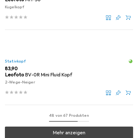
Kugelkopf
Stativkopf
EUR
83,90
Leofoto
BV-0R Mini Fluid Kopf
2-Wege-Neiger
48 von 67 Produkten
Mehr anzeigen