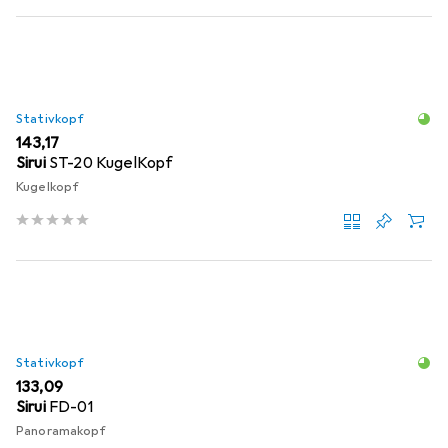
Stativkopf
EUR
143,17
Sirui
ST-20 KugelKopf
Kugelkopf
Stativkopf
EUR
133,09
Sirui
FD-01
Panoramakopf