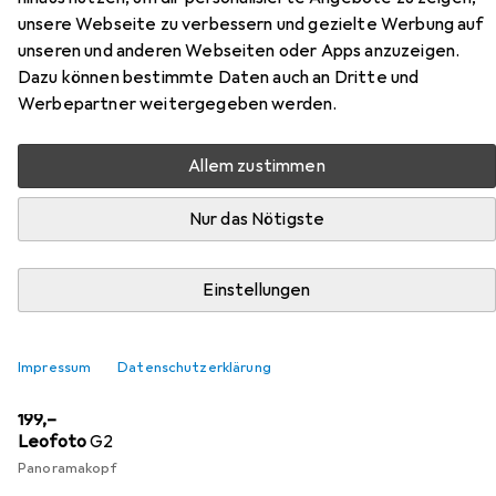
unsere Webseite zu verbessern und gezielte Werbung auf
unseren und anderen Webseiten oder Apps anzuzeigen.
Zubehör für Manfrotto
Dazu können bestimmte Daten auch an Dritte und
Nitrotech 608 & CF Twin MS
Werbepartner weitergegeben werden.
Hier findest du passendes Zubehör zum Produkt
Allem zustimmen
Manfrotto Nitrotech 608 & CF Twin MS aus der Kategorie
Stativkopf.
Nur das Nötigste
Relevanz
Einstellungen
Produktliste
Impressum
Datenschutzerklärung
Stativkopf
EUR
199,–
Leofoto
G2
Panoramakopf