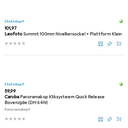
Stativkopf
EUR
101,97
Leofoto
Summit 100mm Nivelliersockel + Plattform Klein
Stativkopf
EUR
59,99
Caruba
Panoramakop Kliksysteem Quick Release
Bovenzijde (DH 64N)
Panoramakopf