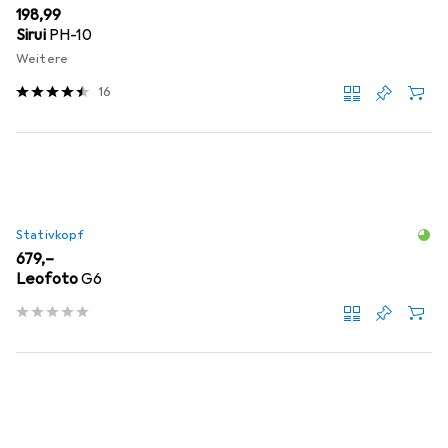
EUR
198,99
Sirui
PH-10
Weitere
16
Stativkopf
EUR
679,–
Leofoto
G6