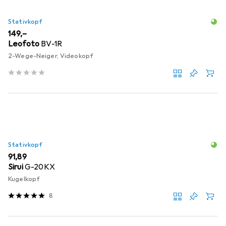
Stativkopf
EUR
149,–
Leofoto
BV-1R
2-Wege-Neiger, Videokopf
Stativkopf
EUR
91,89
Sirui
G-20KX
Kugelkopf
8