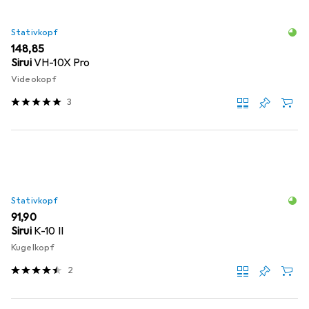
Stativkopf
EUR
148,85
Sirui
VH-10X Pro
Videokopf
3
Stativkopf
EUR
91,90
Sirui
K-10 II
Kugelkopf
2