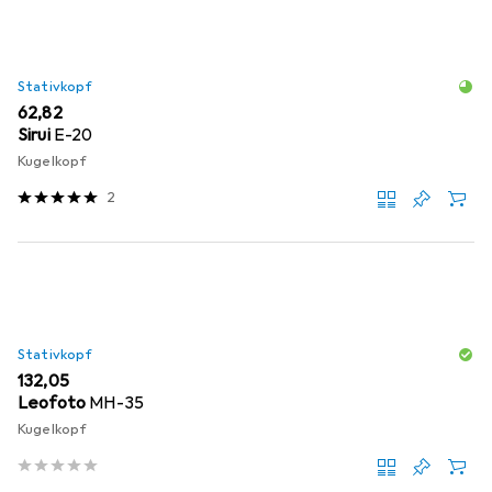
Stativkopf
EUR
62,82
Sirui
E-20
Kugelkopf
2
Stativkopf
EUR
132,05
Leofoto
MH-35
Kugelkopf