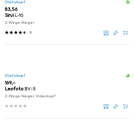
Stativkopf
EUR
83,56
Sirui
L-10
2-Wege-Neiger
8
Stativkopf
EUR
169,–
Leofoto
BV-5
2-Wege-Neiger, Videokopf