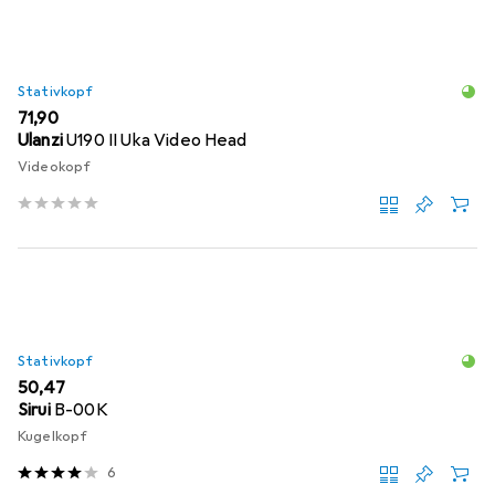
Stativkopf
EUR
71,90
Ulanzi
U190 II Uka Video Head
Videokopf
Stativkopf
EUR
50,47
Sirui
B-00K
Kugelkopf
6