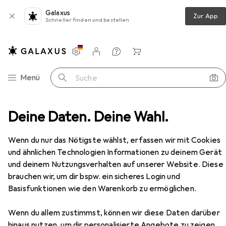
Galaxus
Zur App
Schneller finden und bestellen
Einstellungen
Kundenkonto
Vergleichslisten
Merklisten
Warenkorb
Navigation nach Kategorien
Menü
Suche
ls
Deine Daten. Deine Wahl.
Stativ
Manfrotto Nitrotech 608 & CF Twin MS
Zubehör
Wenn du nur das Nötigste wählst, erfassen wir mit Cookies
und ähnlichen Technologien Informationen zu deinem Gerät
EUR
1171,26
und deinem Nutzungsverhalten auf unserer Website. Diese
Manfrotto
Nitrotech 608 & CF Twin
brauchen wir, um dir bspw. ein sicheres Login und
MS
Basisfunktionen wie den Warenkorb zu ermöglichen.
Kunststoff
Wenn du allem zustimmst, können wir diese Daten darüber
hinaus nutzen, um dir personalisierte Angebote zu zeigen,