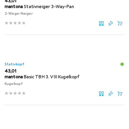
EUR
43,01
mantona
Stativneiger 3-Way-Pan
2-Wege-Neiger
Stativkopf
EUR
43,01
mantona
Basic TBH 3. VIII Kugelkopf
Kugelkopf