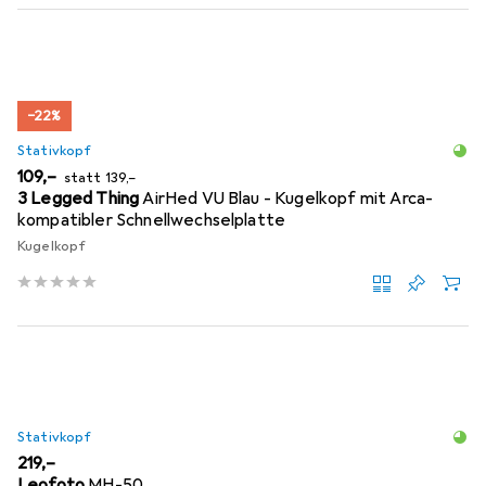
−22%
Stativkopf
EUR
EUR
109,–
statt
139,–
3 Legged Thing
AirHed VU Blau - Kugelkopf mit Arca-
kompatibler Schnellwechselplatte
Kugelkopf
Stativkopf
EUR
219,–
Leofoto
MH-50