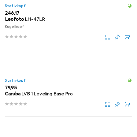
Stativkopf
EUR
246,17
Leofoto
LH-47LR
Kugelkopf
Stativkopf
EUR
79,95
Caruba
LVB 1 Leveling Base Pro