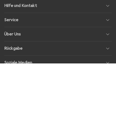
Hilfe und Kontakt
Service
Über Uns
Rückgabe
Soziale Medien
Stellenangebote
Preise
Alle Preise in EUR inkl. MwSt., zzgl.
Versandkosten
bei Bestellungen
unter
30,–
Shop Version
master-20260806-1707-31113322752-1