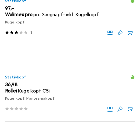
Stativkopf
EUR
97,–
Walimex pro
pro Saugnapf- inkl. Kugelkopf
Kugelkopf
1
Stativkopf
EUR
36,98
Rollei
Kugelkopf C5i
Kugelkopf, Panoramakopf