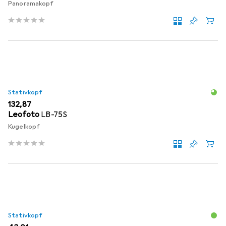
Panoramakopf
Stativkopf
EUR
132,87
Leofoto
LB-75S
Kugelkopf
Stativkopf