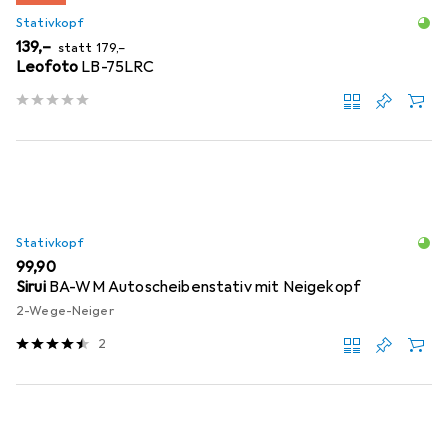
Stativkopf
EUR
EUR
139,–
statt
179,–
Leofoto
LB-75LRC
Stativkopf
EUR
99,90
Sirui
BA-WM Autoscheibenstativ mit Neigekopf
2-Wege-Neiger
2