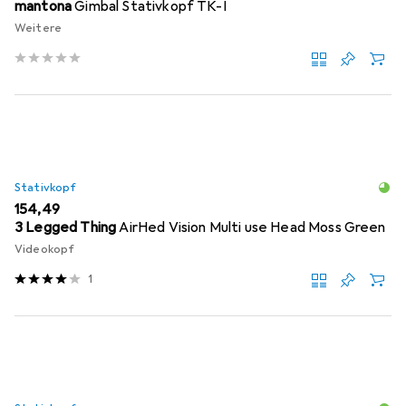
mantona
Gimbal Stativkopf TK-I
Weitere
Stativkopf
EUR
154,49
3 Legged Thing
AirHed Vision Multi use Head Moss Green
Videokopf
1