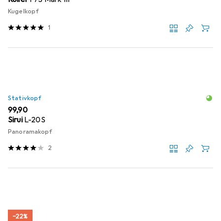
Kugelkopf
1
Stativkopf
EUR
99,90
Sirui
L-20S
Panoramakopf
2
−22%