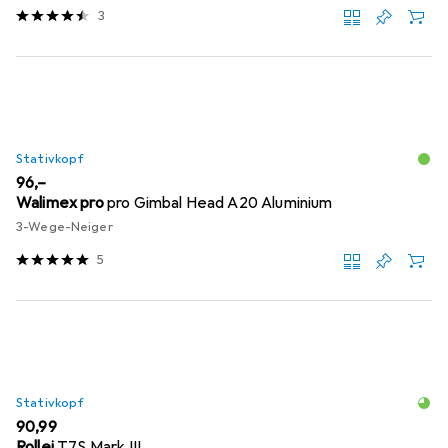
3
Stativkopf
EUR
96,–
Walimex pro
pro Gimbal Head A20 Aluminium
3-Wege-Neiger
5
Stativkopf
EUR
90,99
Rollei
T7S Mark III