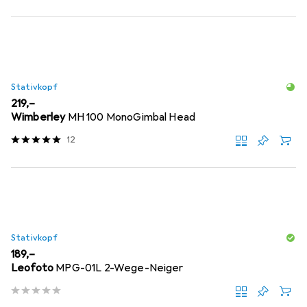
Stativkopf
EUR
219,–
Wimberley
MH 100 MonoGimbal Head
12
Stativkopf
EUR
189,–
Leofoto
MPG-01L 2-Wege-Neiger