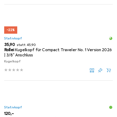
−22%
Stativkopf
EUR
EUR
35,90
statt
45,90
Rollei
Kugelkopf für Compact Traveler No. 1 Version 2026
| 3/8" Anschluss
Kugelkopf
Stativkopf
EUR
120,–