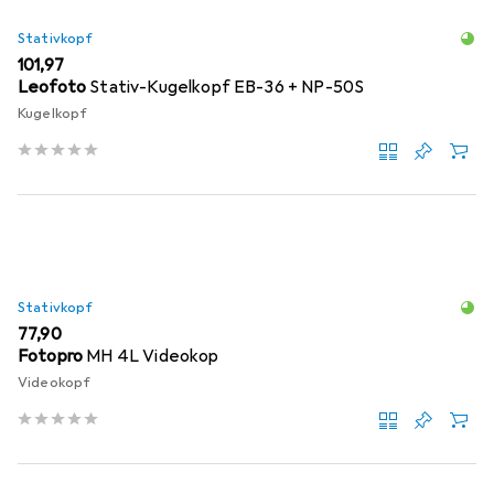
Stativkopf
EUR
101,97
Leofoto
Stativ-Kugelkopf EB-36 + NP-50S
Kugelkopf
Stativkopf
EUR
77,90
Fotopro
MH 4L Videokop
Videokopf