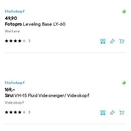
Stativkopf
EUR
49,90
Fotopro
Leveling Base LY-60
Weitere
3
Stativkopf
EUR
169,–
Sirui
VH-15 Fluid Videoneiger/ Videokopf
Videokopf
3