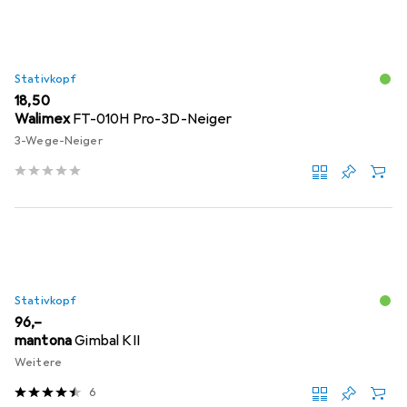
Stativkopf
EUR
18,50
Walimex
FT-010H Pro-3D-Neiger
3-Wege-Neiger
Stativkopf
EUR
96,–
mantona
Gimbal KII
Weitere
6