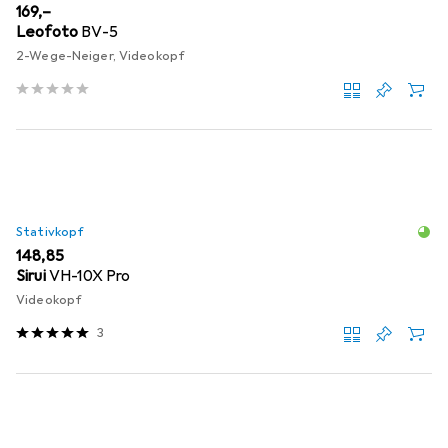
EUR
169,–
Leofoto
BV-5
2-Wege-Neiger, Videokopf
Stativkopf
EUR
148,85
Sirui
VH-10X Pro
Videokopf
3