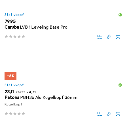
Stativkopf
EUR
79,95
Caruba
LVB 1 Leveling Base Pro
−6%
Stativkopf
EUR
EUR
23,11
statt
24,71
Patona
PBH36 Alu Kugelkopf 36mm
Kugelkopf