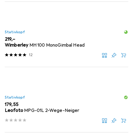
Stativkopf
EUR
219,–
Wimberley
MH 100 MonoGimbal Head
12
Stativkopf
EUR
179,55
Leofoto
MPG-01L 2-Wege-Neiger