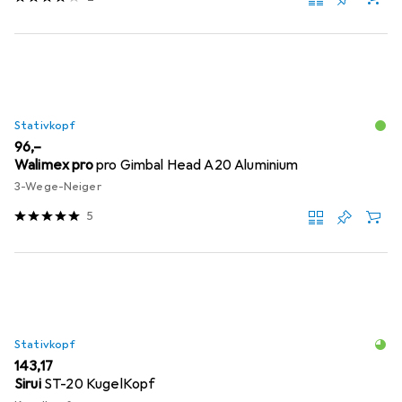
Stativkopf
EUR
96,–
Walimex pro
pro Gimbal Head A20 Aluminium
3-Wege-Neiger
5
Stativkopf
EUR
143,17
Sirui
ST-20 KugelKopf