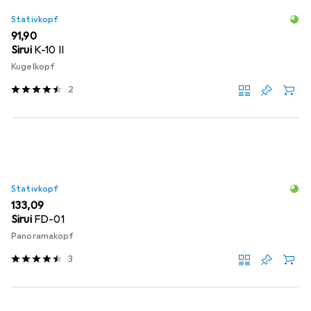
Stativkopf
EUR
91,90
Sirui
K-10 II
Kugelkopf
2
Stativkopf
EUR
133,09
Sirui
FD-01
Panoramakopf
3