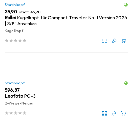
Stativkopf
EUR
EUR
35,90
statt
45,90
Rollei
Kugelkopf für Compact Traveler No. 1 Version 2026
| 3/8" Anschluss
Kugelkopf
Stativkopf
EUR
596,37
Leofoto
PG-3
2-Wege-Neiger