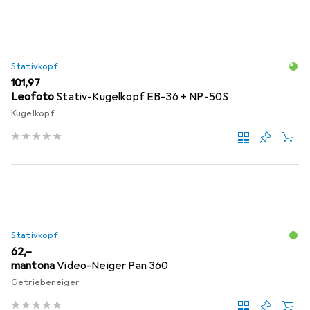
Stativkopf
EUR
101,97
Leofoto
Stativ-Kugelkopf EB-36 + NP-50S
Kugelkopf
Stativkopf
EUR
62,–
mantona
Video-Neiger Pan 360
Getriebeneiger