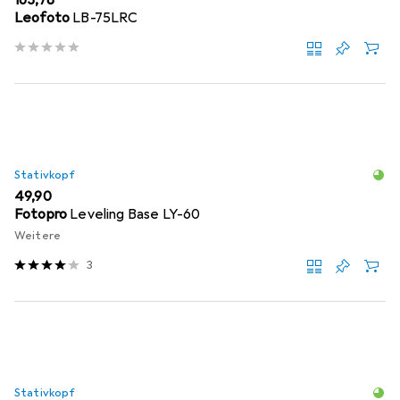
Leofoto
LB-75LRC
Stativkopf
EUR
49,90
Fotopro
Leveling Base LY-60
Weitere
3
Stativkopf