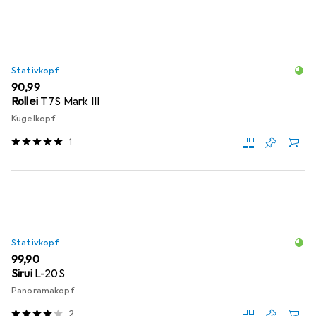
Stativkopf
EUR
90,99
Rollei
T7S Mark III
Kugelkopf
1
Stativkopf
EUR
99,90
Sirui
L-20S
Panoramakopf
2