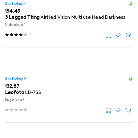
Stativkopf
EUR
154,49
3 Legged Thing
AirHed Vision Multi use Head Darkness
Videokopf
1
Stativkopf
EUR
132,87
Leofoto
LB-75S
Kugelkopf