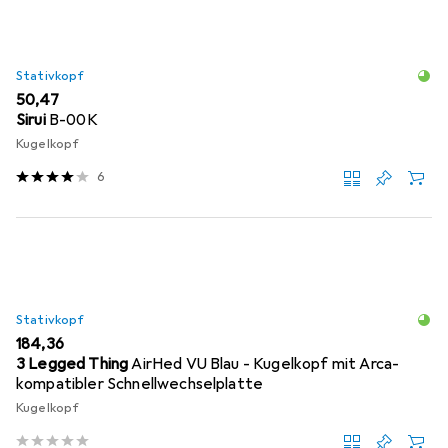
Stativkopf
EUR
50,47
Sirui
B-00K
Kugelkopf
6
Stativkopf
EUR
184,36
3 Legged Thing
AirHed VU Blau - Kugelkopf mit Arca-
kompatibler Schnellwechselplatte
Kugelkopf