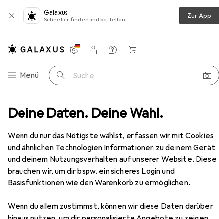
Galaxus
Zur App
Schneller finden und bestellen
Einstellungen
Kundenkonto
Vergleichslisten
Merklisten
Warenkorb
Navigation nach Kategorien
Menü
Suche
ona DSLM Travel Evolution 225 Reisestativ schwarz/grau
Deine Daten. Deine Wahl.
Zubehör
Wenn du nur das Nötigste wählst, erfassen wir mit Cookies
und ähnlichen Technologien Informationen zu deinem Gerät
und deinem Nutzungsverhalten auf unserer Website. Diese
EUR
44,01
brauchen wir, um dir bspw. ein sicheres Login und
mantona
DSLM Travel Evolution 225
Basisfunktionen wie den Warenkorb zu ermöglichen.
Reisestativ schwarz/grau
Metall
Wenn du allem zustimmst, können wir diese Daten darüber
hinaus nutzen, um dir personalisierte Angebote zu zeigen,