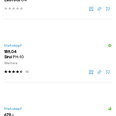
Stativkopf
EUR
189,04
Sirui
PH-10
Weitere
16
Stativkopf
EUR
679,–