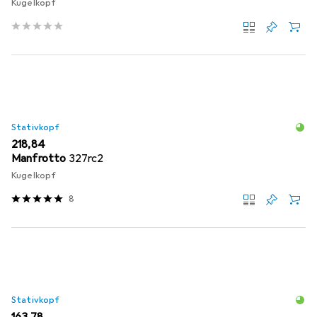
Kugelkopf
Stativkopf
EUR
218,84
Manfrotto
327rc2
Kugelkopf
8
Stativkopf
EUR
163,78