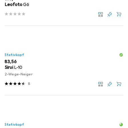
Leofoto
G6
Stativkopf
EUR
83,56
Sirui
L-10
2-Wege-Neiger
8
Stativkopf