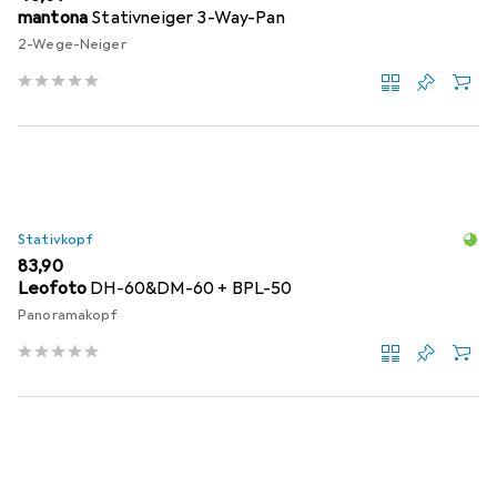
mantona
Stativneiger 3-Way-Pan
2-Wege-Neiger
Stativkopf
EUR
83,90
Leofoto
DH-60&DM-60 + BPL-50
Panoramakopf