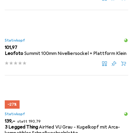
Stativkopf
EUR
101,97
Leofoto
Summit 100mm Nivelliersockel + Plattform Klein
−27%
Stativkopf
EUR
EUR
139,–
statt
190,79
3 Legged Thing
AirHed VU Grau - Kugelkopf mit Arca-
kompatibler Schnellwechselplatte