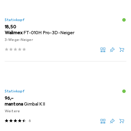
Stativkopf
EUR
18,50
Walimex
FT-010H Pro-3D-Neiger
3-Wege-Neiger
Stativkopf
EUR
96,–
mantona
Gimbal KII
Weitere
6