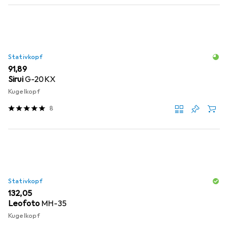
Stativkopf
EUR
91,89
Sirui
G-20KX
Kugelkopf
8
Stativkopf
EUR
132,05
Leofoto
MH-35
Kugelkopf