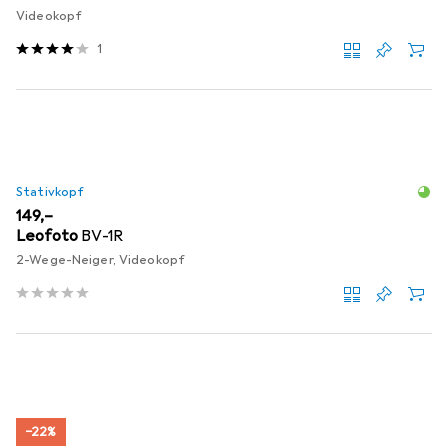
Videokopf
1
Stativkopf
EUR
149,–
Leofoto
BV-1R
2-Wege-Neiger, Videokopf
−22%