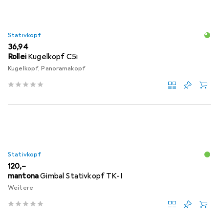
Stativkopf
EUR
36,94
Rollei
Kugelkopf C5i
Kugelkopf, Panoramakopf
Stativkopf
EUR
120,–
mantona
Gimbal Stativkopf TK-I
Weitere