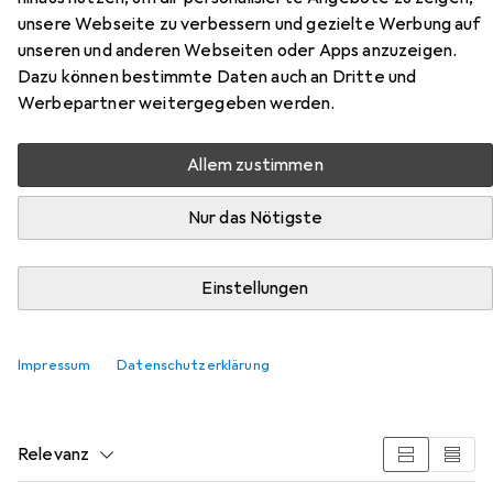
unsere Webseite zu verbessern und gezielte Werbung auf
unseren und anderen Webseiten oder Apps anzuzeigen.
Dazu können bestimmte Daten auch an Dritte und
Werbepartner weitergegeben werden.
Zubehör für mantona DSLM
Travel Evolution 225 Reisestativ
Allem zustimmen
schwarz/grau
Nur das Nötigste
Hier findest du passendes Zubehör zum Produkt mantona
DSLM Travel Evolution 225 Reisestativ schwarz/grau aus
Einstellungen
der Kategorie Stativkopf.
Impressum
Datenschutzerklärung
Beliebt
Mantona
Relevanz