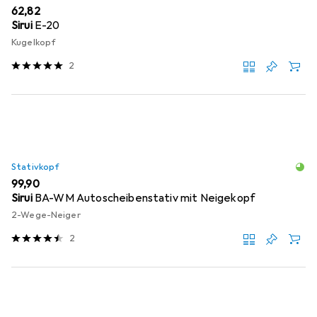
EUR
62,82
Sirui
E-20
Kugelkopf
2
Stativkopf
EUR
99,90
Sirui
BA-WM Autoscheibenstativ mit Neigekopf
2-Wege-Neiger
2