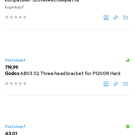
Kugelkopf
Stativkopf
EUR
719,99
Godox
AB03 02 Three head bracket for P1200R Hard
Stativkopf
EUR
43,01