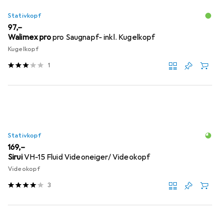
Stativkopf
EUR
97,–
Walimex pro
pro Saugnapf- inkl. Kugelkopf
Kugelkopf
1
Stativkopf
EUR
169,–
Sirui
VH-15 Fluid Videoneiger/ Videokopf
Videokopf
3