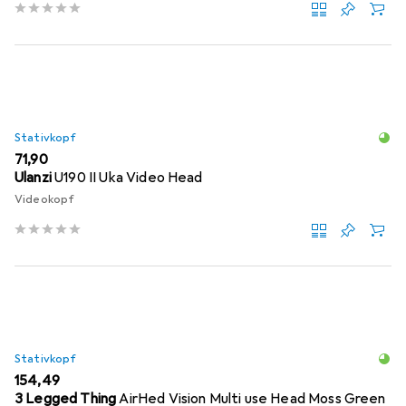
Stativkopf
EUR
71,90
Ulanzi
U190 II Uka Video Head
Videokopf
Stativkopf
EUR
154,49
3 Legged Thing
AirHed Vision Multi use Head Moss Green