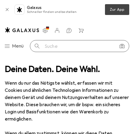
Galaxus
Zur App
Schneller finden und bestellen
Einstellungen
Kundenkonto
Vergleichslisten
Merklisten
Warenkorb
Navigation nach Kategorien
Menü
Suche
autsprecher
Deine Daten. Deine Wahl.
Media-Tech Playbox Scout black speaker
Zubehör
Wenn du nur das Nötigste wählst, erfassen wir mit
Media-Tech
Playbox Scout black
Cookies und ähnlichen Technologien Informationen zu
speaker
deinem Gerät und deinem Nutzungsverhalten auf unserer
Website. Diese brauchen wir, um dir bspw. ein sicheres
Login und Basisfunktionen wie den Warenkorb zu
ermöglichen.
Zubehör für Media-Tech Playbox
Wenn du allem zustimmst, können wir diese Daten