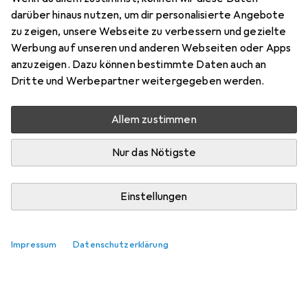
Scout black speaker
darüber hinaus nutzen, um dir personalisierte Angebote
zu zeigen, unsere Webseite zu verbessern und gezielte
Hier findest du passendes Zubehör zum Produkt Media-
Werbung auf unseren und anderen Webseiten oder Apps
Tech Playbox Scout black speaker.
anzuzeigen. Dazu können bestimmte Daten auch an
Dritte und Werbepartner weitergegeben werden.
Relevanz
Produktliste
Allem zustimmen
Keine Produkte gefunden
Nur das Nötigste
Einstellungen
Impressum
Datenschutzerklärung