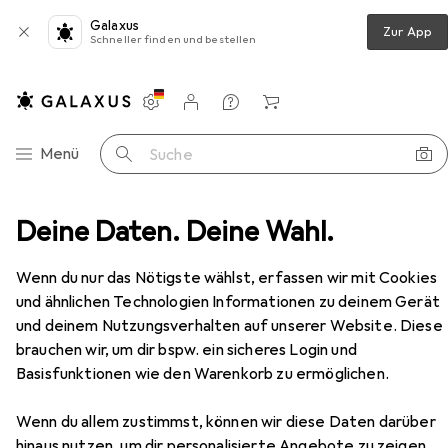
Galaxus
Zur App
Schneller finden und bestellen
Einstellungen
Kundenkonto
Vergleichslisten
Merklisten
Warenkorb
Navigation nach Kategorien
Menü
Suche
Etikettendrucker
Deine Daten. Deine Wahl.
Niimbot K3W Commercial Lake Blue
Zubehör
Wenn du nur das Nötigste wählst, erfassen wir mit Cookies
EUR
79,81
und ähnlichen Technologien Informationen zu deinem Gerät
Niimbot
K3W Commercial Lake Blue
und deinem Nutzungsverhalten auf unserer Website. Diese
203 dpi
brauchen wir, um dir bspw. ein sicheres Login und
Basisfunktionen wie den Warenkorb zu ermöglichen.
Wenn du allem zustimmst, können wir diese Daten darüber
Zubehör für Niimbot K3W
hinaus nutzen, um dir personalisierte Angebote zu zeigen,