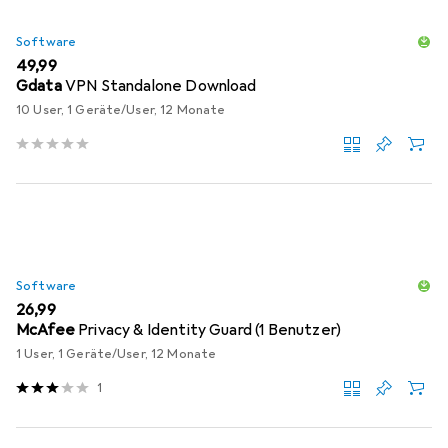
Software
EUR
49,99
Gdata
VPN Standalone Download
10 User, 1 Geräte/User, 12 Monate
Software
EUR
26,99
McAfee
Privacy & Identity Guard (1 Benutzer)
1 User, 1 Geräte/User, 12 Monate
1