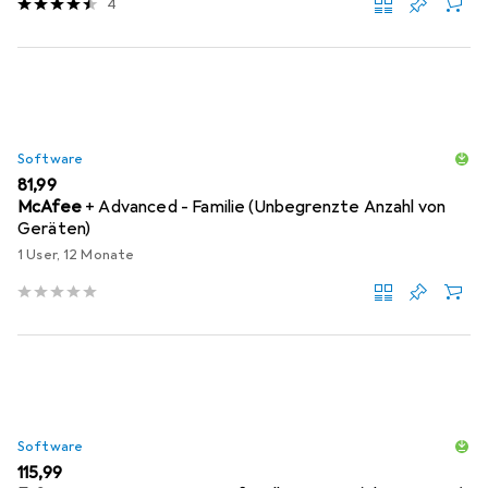
4
Software
EUR
81,99
McAfee
+ Advanced - Familie (Unbegrenzte Anzahl von
Geräten)
1 User, 12 Monate
Software
EUR
115,99