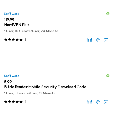
Software
EUR
119,99
NordVPN
Plus
1 User, 10 Geräte/User, 24 Monate
1
Software
EUR
5,99
Bitdefender
Mobile Security Download Code
1 User, 3 Geräte/User, 12 Monate
3