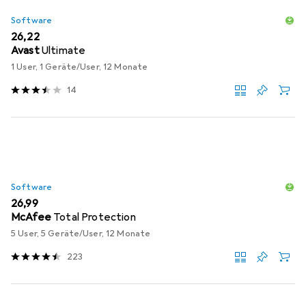
Software
EUR
26,22
Avast
Ultimate
1 User, 1 Geräte/User, 12 Monate
14
Software
EUR
26,99
McAfee
Total Protection
5 User, 5 Geräte/User, 12 Monate
223