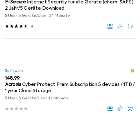
F-Secure
Internet Security für alle Geräte (ehem. SAFE)
2 Jahr/5 Geräte Download
5 User, 5 Geräte/User, 24 Monate
4
Software
EUR
148,99
Acronis
Cyber Protect Prem Subscription 5 devices / 1TB /
1 year Cloud Storage
5 User, 5 Geräte/User, 12 Monate