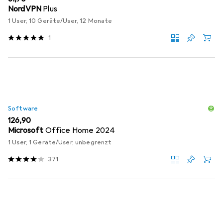
NordVPN
Plus
1 User, 10 Geräte/User, 12 Monate
1
Software
EUR
126,90
Microsoft
Office Home 2024
1 User, 1 Geräte/User, unbegrenzt
371