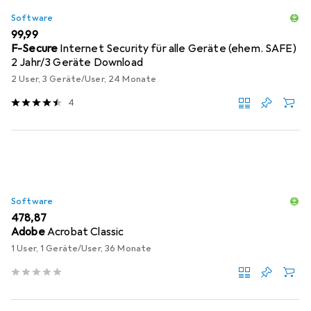
Software
EUR
99,99
F-Secure
Internet Security für alle Geräte (ehem. SAFE)
2 Jahr/3 Geräte Download
2 User, 3 Geräte/User, 24 Monate
4
Software
EUR
478,87
Adobe
Acrobat Classic
1 User, 1 Geräte/User, 36 Monate