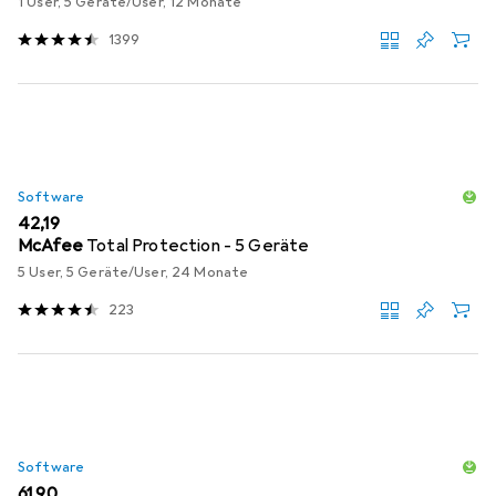
1 User, 5 Geräte/User, 12 Monate
1399
Software
EUR
42,19
McAfee
Total Protection - 5 Geräte
5 User, 5 Geräte/User, 24 Monate
223
Software
EUR
61,90