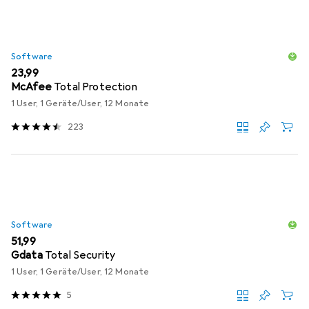
Software
EUR
23,99
McAfee
Total Protection
1 User, 1 Geräte/User, 12 Monate
223
Software
EUR
51,99
Gdata
Total Security
1 User, 1 Geräte/User, 12 Monate
5