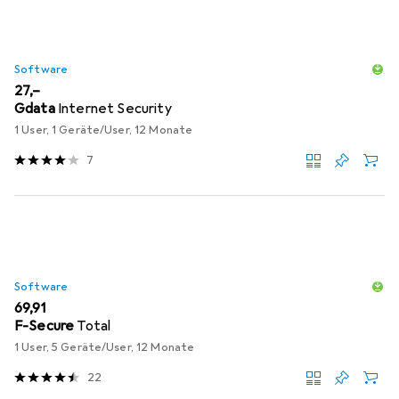
Software
EUR
27,–
Gdata
Internet Security
1 User, 1 Geräte/User, 12 Monate
7
Software
EUR
69,91
F-Secure
Total
1 User, 5 Geräte/User, 12 Monate
22