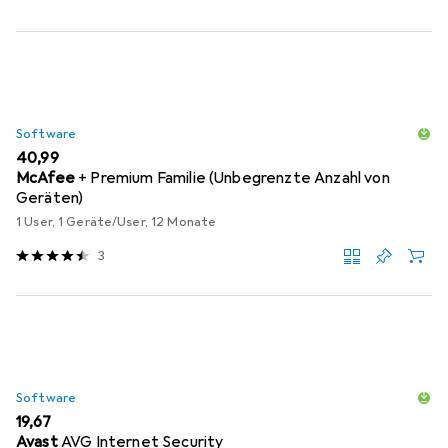
Software
EUR
40,99
McAfee
+ Premium Familie (Unbegrenzte Anzahl von
Geräten)
1 User, 1 Geräte/User, 12 Monate
3
Software
EUR
19,67
Avast
AVG Internet Security