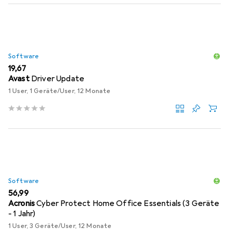
Software
EUR
19,67
Avast
Driver Update
1 User, 1 Geräte/User, 12 Monate
Software
EUR
56,99
Acronis
Cyber Protect Home Office Essentials (3 Geräte
- 1 Jahr)
1 User, 3 Geräte/User, 12 Monate