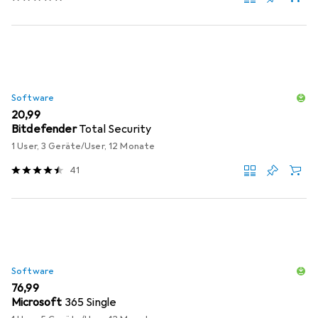
Software
EUR
20,99
Bitdefender
Total Security
1 User, 3 Geräte/User, 12 Monate
41
Software
EUR
76,99
Microsoft
365 Single