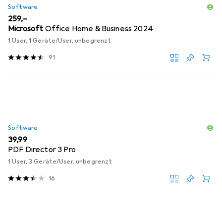
Software
EUR
259,–
Microsoft
Office Home & Business 2024
1 User, 1 Geräte/User, unbegrenzt
91
Software
EUR
39,99
PDF Director 3 Pro
1 User, 3 Geräte/User, unbegrenzt
16