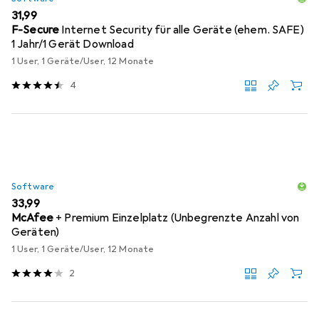
EUR
31,99
F-Secure
Internet Security für alle Geräte (ehem. SAFE)
1 Jahr/1 Gerät Download
1 User, 1 Geräte/User, 12 Monate
4
Software
EUR
33,99
McAfee
+ Premium Einzelplatz (Unbegrenzte Anzahl von
Geräten)
1 User, 1 Geräte/User, 12 Monate
2