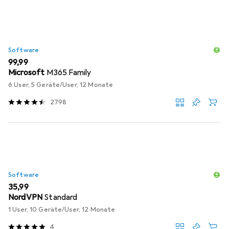
Software
EUR
99,99
Microsoft
M365 Family
6 User, 5 Geräte/User, 12 Monate
2798
Software
EUR
35,99
NordVPN
Standard
1 User, 10 Geräte/User, 12 Monate
4