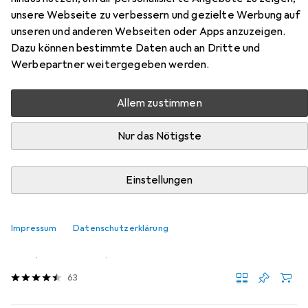
unsere Webseite zu verbessern und gezielte Werbung auf
unseren und anderen Webseiten oder Apps anzuzeigen.
Zubehör für One Ultra IR01
Dazu können bestimmte Daten auch an Dritte und
Werbepartner weitergegeben werden.
Hier findest du passendes Zubehör zum Produkt One
Ultra IR01 aus der Kategorie Software.
Allem zustimmen
Relevanz
Nur das Nötigste
Produktliste
Einstellungen
Software
EUR
29,99
Impressum
Datenschutzerklärung
NordVPN
Basis
1 User, 10 Geräte/User, 12 Monate
63