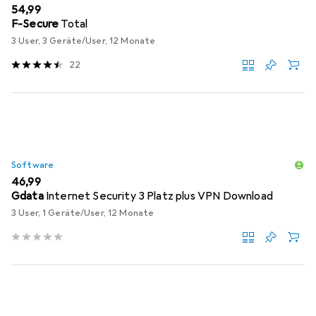
EUR
54,99
F-Secure
Total
3 User, 3 Geräte/User, 12 Monate
22
Software
EUR
46,99
Gdata
Internet Security 3 Platz plus VPN Download
3 User, 1 Geräte/User, 12 Monate