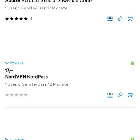
Adobe
Acrobat Studio Download Code
1 User, 1 Geräte/User, 12 Monate
1
Software
EUR
17,–
NordVPN
NordPass
1 User, 6 Geräte/User, 12 Monate
Software