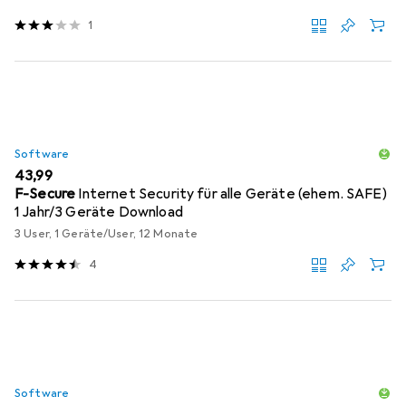
1
Software
EUR
43,99
F-Secure
Internet Security für alle Geräte (ehem. SAFE)
1 Jahr/3 Geräte Download
3 User, 1 Geräte/User, 12 Monate
4
Software