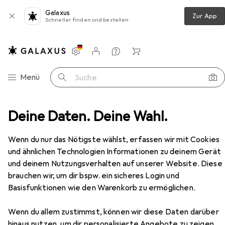
Galaxus
Zur App
Schneller finden und bestellen
Einstellungen
Kundenkonto
Vergleichslisten
Merklisten
Warenkorb
Navigation nach Kategorien
Menü
Suche
ultimedia
Deine Daten. Deine Wahl.
Notebooks + PCs
PC
One Ultra IR01
Zubehör
Wenn du nur das Nötigste wählst, erfassen wir mit Cookies
und ähnlichen Technologien Informationen zu deinem Gerät
und deinem Nutzungsverhalten auf unserer Website. Diese
EUR
1139,98
One
Ultra IR01
brauchen wir, um dir bspw. ein sicheres Login und
250 GB, 16 GB, Intel Core i7-9700KF, Radeon RX 5700 XT
Basisfunktionen wie den Warenkorb zu ermöglichen.
Wenn du allem zustimmst, können wir diese Daten darüber
hinaus nutzen, um dir personalisierte Angebote zu zeigen,