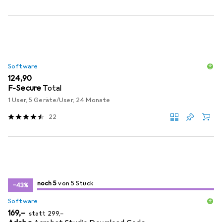
Software
EUR
124,90
F-Secure
Total
1 User, 5 Geräte/User, 24 Monate
22
5
5
noch 5
/ 5
von 5 Stück
von 5 Stück
−43%
Software
EUR
EUR
169,–
statt
299,–