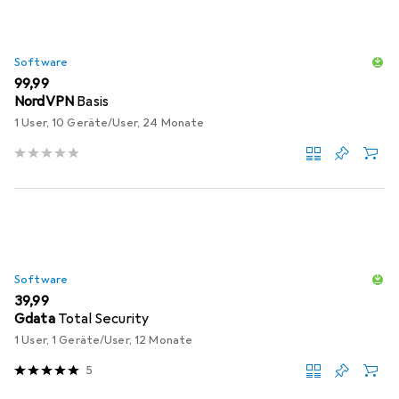
Software
EUR
99,99
NordVPN
Basis
1 User, 10 Geräte/User, 24 Monate
Software
EUR
39,99
Gdata
Total Security
1 User, 1 Geräte/User, 12 Monate
5