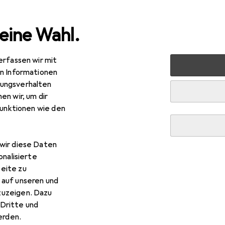
eine Wahl.
erfassen wir mit
ltimedia
PC Komponenten
Speicher
Festplatte
O
en Informationen
ungsverhalten
en wir, um dir
funktionen wie den
EUR
R
9,–
540,83
/
1TB
igin Storage
1.2TB 10K 2.5IN PE 13G SERIES
wir diese Daten
 TB, 2.5"
onalisierte
eite zu
 auf unseren und
zuzeigen. Dazu
Dritte und
rden.