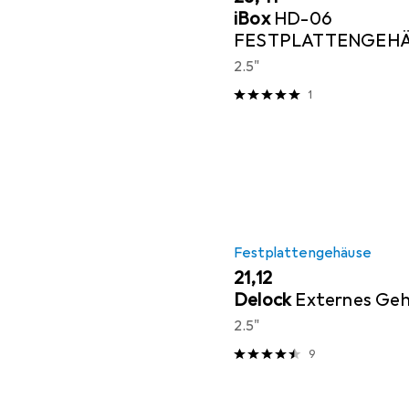
iBox
HD-06
FESTPLATTENGEHÄ
USB 3.2
2.5"
1
Festplattengehäuse
EUR
21,12
Delock
Externes Ge
2.5"
9