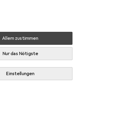
Einstellungen
Kundenkonto
Vergleichslisten
Merklisten
Warenkorb
Anmelden
Allem zustimmen
rigin Storage 1.2TB 10K 2.5IN PE 13G SERIES
Zubehör
Nur das Nötigste
Einstellungen