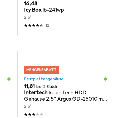
EUR
16,48
Icy Box
Ib-241wp
2.5"
12
MENGENRABATT
Festplattengehäuse
EUR
11,81
bei 2 Stück
Intertech
Inter-Tech HDD
Gehäuse 2,5" Argus GD-25010 mit
USB 3.1 Gen2 retail
2.5"
1