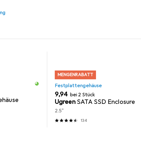
 Origin Storage 1.2TB 10K 2
ung
 Zubehör zum Produkt Origin Storage 1.2TB 10K 2.5IN PE 13G 
MENGENRABATT
Festplattengehäuse
EUR
9,94
bei 2 Stück
ehäuse
Ugreen
SATA SSD Enclosure
2.5"
134