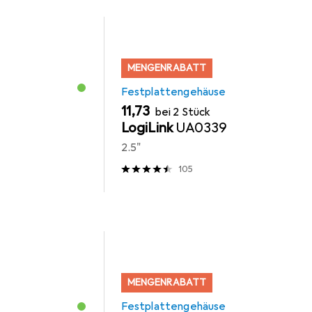
MENGENRABATT
Festplattengehäuse
EUR
11,73
bei 2 Stück
LogiLink
UA0339
2.5"
105
MENGENRABATT
Festplattengehäuse