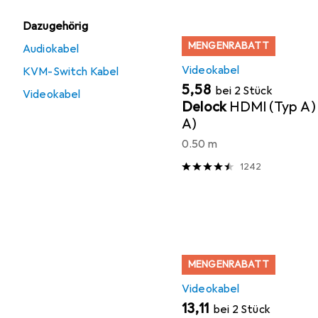
Dazugehörig
MENGENRABATT
Audiokabel
Videokabel
KVM-Switch Kabel
EUR
5,58
bei 2 Stück
Videokabel
Delock
HDMI (Typ A)
A)
0.50 m
1242
MENGENRABATT
Videokabel
EUR
13,11
bei 2 Stück