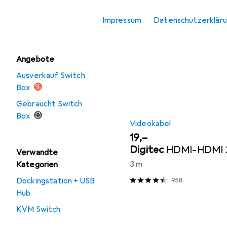
KVM-Switch Kabel
Beliebt
Purelink
Impressum
Datenschutzerklär
Switch Box
Sortieren nach
:
Relevanz
Produktliste
Angebote
Ausverkauf Switch
Box
Gebraucht Switch
Box
Videokabel
EUR
19,–
Digitec
HDMI-HDMI 2
Verwandte
3 m
Kategorien
Dockingstation + USB
958
Hub
KVM Switch