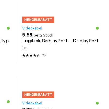
MENGENRABATT
Videokabel
EUR
5,58
bei 2 Stück
(Typ
LogiLink
DisplayPort – DisplayPort
1 m
76
MENGENRABATT
Videokabel