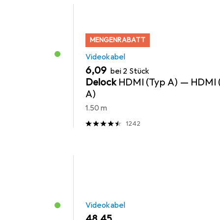
MENGENRABATT
Videokabel
EUR
6,09
bei 2 Stück
I
Delock
HDMI (Typ A) — HDMI 
A)
1.50 m
1242
Videokabel
EUR
48,45