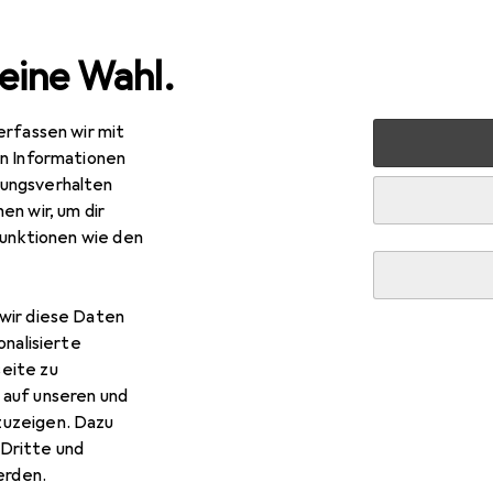
eine Wahl.
erfassen wir mit
 Multimedia
Peripherie
Hubs + Switches
Switch Box
en Informationen
ungsverhalten
en wir, um dir
R
7,07
funktionen wie den
elink
HDFury 4K Integral II
wir diese Daten
onalisierte
Purelink HDFury 4K Integral 
eite zu
 auf unseren und
zuzeigen. Dazu
 Zubehör zum Produkt Purelink HDFury 4K Integral II aus der K
Dritte und
rden.