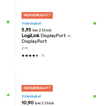
MENGENRABATT
Videokabel
EUR
5,95
bei 2 Stück
LogiLink
DisplayPort —
DisplayPort
2 m
76
MENGENRABATT
Videokabel
EUR
10,90
bei 2 Stück