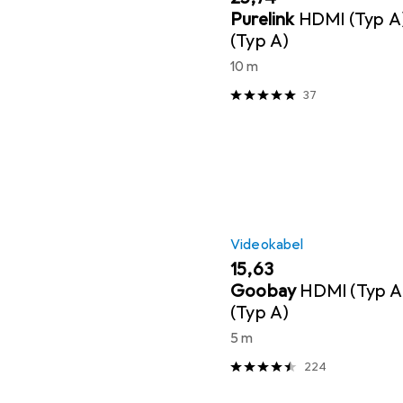
Purelink
HDMI (Typ A
(Typ A)
10 m
37
Videokabel
EUR
15,63
Goobay
HDMI (Typ 
(Typ A)
5 m
224