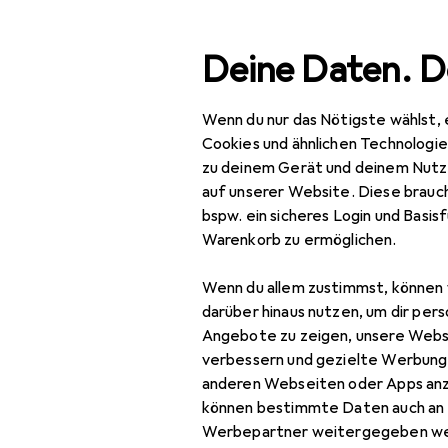
Suche
Deine Daten. D
Wenn du nur das Nötigste wählst, 
Navigation nach Kategorien
Gesamtsortiment
IT +
Gesamtsortiment
Cookies und ähnlichen Technologi
zu deinem Gerät und deinem Nutz
IT + Multimedia
auf unserer Website. Diese brauch
EU
27
bspw. ein sicheres Login und Basis
Peripherie
Pur
Warenkorb zu ermöglichen.
Hubs + Switches
Wenn du allem zustimmst, können 
Data Converter
darüber hinaus nutzen, um dir pers
Zubehör für 
Angebote zu zeigen, unsere Webs
Dockingstation +
verbessern und gezielte Werbung
USB Hub
anderen Webseiten oder Apps an
Hier findest du passendes
können bestimmte Daten auch an 
KVM Switch
Werbepartner weitergegeben we