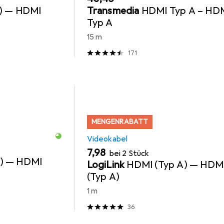
) — HDMI
Transmedia
HDMI Typ A – HD
Typ A
15 m
171
MENGENRABATT
Videokabel
EUR
7,98
bei 2 Stück
A) — HDMI
LogiLink
HDMI (Typ A) — HDM
(Typ A)
1 m
36