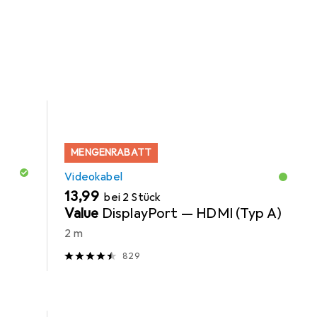
MENGENRABATT
Videokabel
EUR
13,99
bei 2 Stück
Value
DisplayPort — HDMI (Typ A)
2 m
829