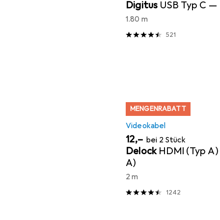
Digitus
USB Typ C — 
1.80 m
521
MENGENRABATT
Videokabel
EUR
12,–
bei 2 Stück
Delock
HDMI (Typ A)
A)
2 m
1242