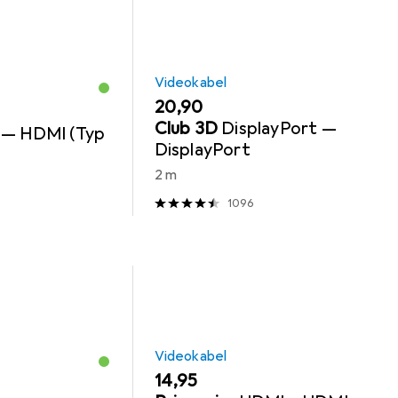
Videokabel
EUR
20,90
Club 3D
DisplayPort —
 — HDMI (Typ
DisplayPort
2 m
1096
Videokabel
EUR
14,95