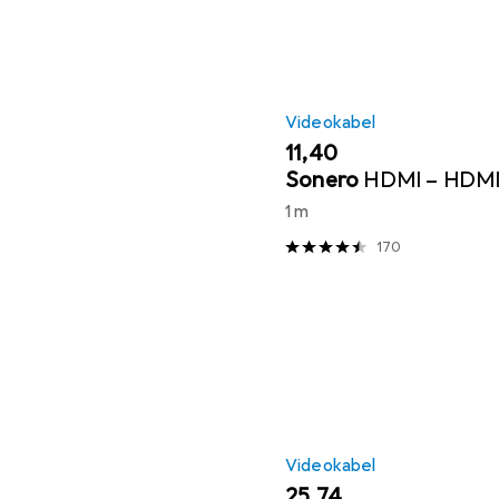
Videokabel
EUR
11,40
Sonero
HDMI – HDM
1 m
170
Videokabel
EUR
25,74