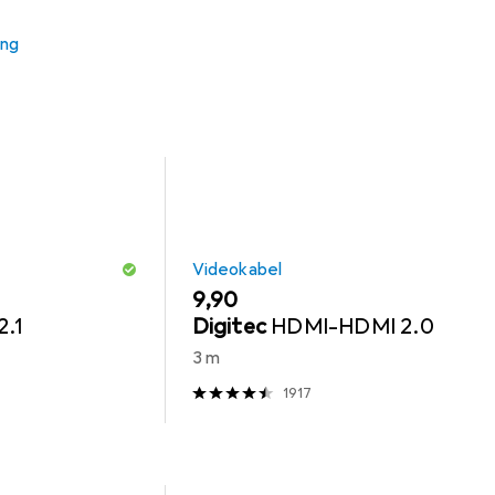
ung
Videokabel
EUR
9,90
.1
Digitec
HDMI-HDMI 2.0
3 m
1917