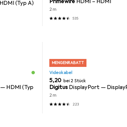
Primewire
HDMI – HDMI
HDMI (Typ A)
2 m
535
MENGENRABATT
Videokabel
EUR
5,20
bei 2 Stück
 — HDMI (Typ
Digitus
DisplayPort — Display
2 m
223