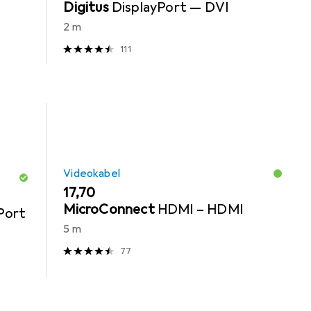
Digitus
DisplayPort — DVI
2 m
111
Videokabel
EUR
17,70
MicroConnect
HDMI – HDMI
Port
5 m
77