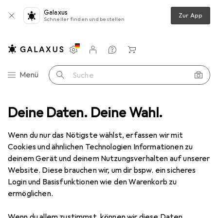
Galaxus
Zur App
Schneller finden und bestellen
Einstellungen
Kundenkonto
Vergleichslisten
Merklisten
Warenkorb
Navigation nach Kategorien
Menü
Suche
Deine Daten. Deine Wahl.
IT + Multimedia
Peripherie
Hubs + Switches
Switch Box
Switch Box
Wenn du nur das Nötigste wählst, erfassen wir mit
Cookies und ähnlichen Technologien Informationen zu
deinem Gerät und deinem Nutzungsverhalten auf unserer
Produkte
Forum
Website. Diese brauchen wir, um dir bspw. ein sicheres
Login und Basisfunktionen wie den Warenkorb zu
ermöglichen.
Wenn du allem zustimmst, können wir diese Daten