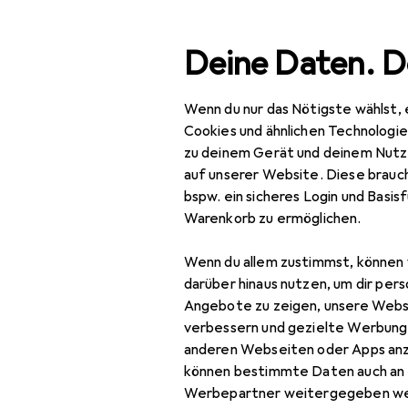
Suche
Deine Daten. D
Wenn du nur das Nötigste wählst, 
Navigation nach Kategorien
Gesamtsortiment
IT + Multi
Gesamtsortiment
Cookies und ähnlichen Technologi
zu deinem Gerät und deinem Nutz
IT + Multimedia
auf unserer Website. Diese brauch
EU
23
bspw. ein sicheres Login und Basis
Re
Peripherie
Warenkorb zu ermöglichen.
Hubs + Switches
Wenn du allem zustimmst, können 
Data Converter
darüber hinaus nutzen, um dir pers
Zubehör für
Angebote zu zeigen, unsere Webs
Dockingstation +
verbessern und gezielte Werbung
USB Hub
Hier findest du passendes
anderen Webseiten oder Apps an
können bestimmte Daten auch an 
KVM Switch
Sortieren nach
:
Relevanz
Werbepartner weitergegeben we