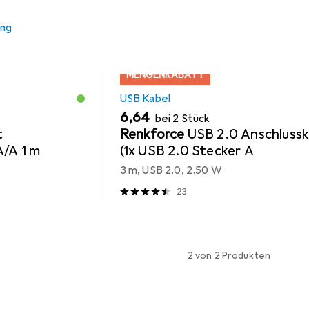
ung
MENGENRABATT
USB Kabel
EUR
6,64
bei 2 Stück
t
Renkforce
USB 2.0 Anschlussk
A/A 1 m
(1x USB 2.0 Stecker A
3 m, USB 2.0, 2.50 W
23
2 von 2 Produkten