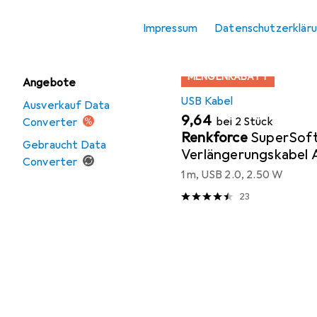
KVM-Switch Kabel
Produktliste
Impressum
Datenschutzerklär
Switch Box
MENGENRABATT
Angebote
USB Kabel
Ausverkauf Data
EUR
9,64
bei 2 Stück
Converter
Renkforce
SuperSof
Gebraucht Data
Verlängerungskabel 
Converter
1 m, USB 2.0, 2.50 W
23