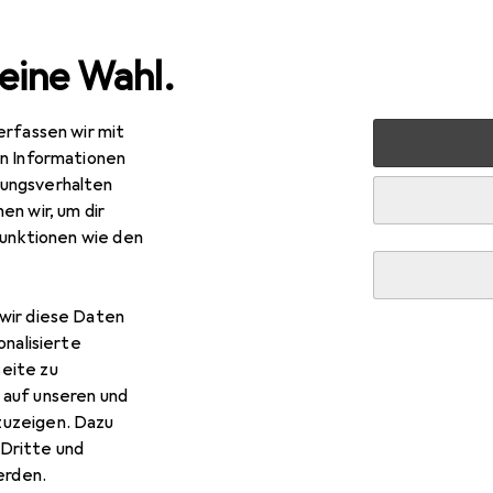
eine Wahl.
erfassen wir mit
media
Peripherie
Hubs + Switches
Data Converter
en Informationen
ungsverhalten
en wir, um dir
R
,99
funktionen wie den
nkforce
USB 2.0 zu IDE+SATA Konverter
wir diese Daten
onalisierte
 Renkforce USB 2.0 zu IDE+
eite zu
 auf unseren und
 Zubehör zum Produkt Renkforce USB 2.0 zu IDE+SATA Konvert
zuzeigen. Dazu
Dritte und
rden.