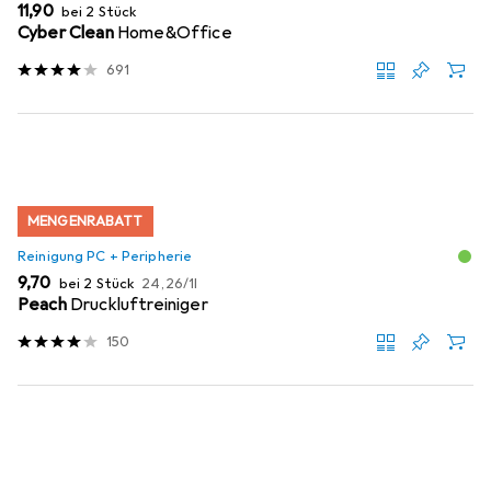
EUR
11,90
bei 2 Stück
Cyber Clean
Home&Office
691
MENGENRABATT
Reinigung PC + Peripherie
EUR
EUR
9,70
bei 2 Stück
24,26
/
1l
Peach
Druckluftreiniger
150