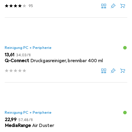
95
Reinigung PC + Peripherie
EUR
EUR
13,61
34,03
/
1l
Q-Connect
Druckgasreiniger, brennbar 400 ml
Reinigung PC + Peripherie
EUR
EUR
22,99
57,48
/
1l
MediaRange
Air Duster