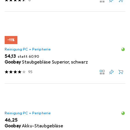
−11%
Reinigung PC + Peripherie
EUR
EUR
54,13
statt
60,90
Goobay
Staubgebläse Superior, schwarz
95
Reinigung PC + Peripherie
EUR
46,25
Goobay
Akku-Staubgebläse