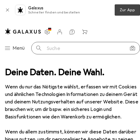
Galaxus
Zur App
Schneller finden und bestellen
Einstellungen
Kundenkonto
Vergleichslisten
Merklisten
Warenkorb
Navigation nach Kategorien
Menü
Suche
abellose mechanische Tastatur Gateron Red Pro Pudding
Deine Daten. Deine Wahl.
Zubehör
EUR
EUR
72,77
statt
78,91
Wenn du nur das Nötigste wählst, erfassen wir mit Cookies
Savio
PHENIX Kabellose mechanische
und ähnlichen Technologien Informationen zu deinem Gerät
Tastatur Gateron Red Pro Pudding
und deinem Nutzungsverhalten auf unserer Website. Diese
US, Kabelgebunden, Kabellos
brauchen wir, um dir bspw. ein sicheres Login und
Basisfunktionen wie den Warenkorb zu ermöglichen.
Zubehör für Savio PHENIX
Wenn du allem zustimmst, können wir diese Daten darüber
Kabellose mechanische Tastatur
hinaus nutzen, um dir personalisierte Angebote zu zeigen,