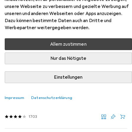
unsere Webseite zu verbessern und gezielte Werbung auf
Gateron Red Pro Pudding
unseren und anderen Webseiten oder Apps anzuzeigen.
Dazu können bestimmte Daten auch an Dritte und
Hier findest du passendes Zubehör zum Produkt Savio
Werbepartner weitergegeben werden.
PHENIX Kabellose mechanische Tastatur Gateron Red
Pro Pudding aus der Kategorie Reinigung PC + Peripherie.
Allem zustimmen
Relevanz
Nur das Nötigste
Produktliste
Einstellungen
MENGENRABATT
Reinigung PC + Peripherie
Impressum
Datenschutzerklärung
EUR
EUR
7,27
bei 2 Stück
18,18
/
1l
LogiLink
Druckluftreiniger
1703