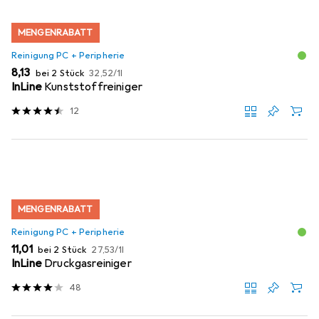
MENGENRABATT
Reinigung PC + Peripherie
EUR
EUR
8,13
bei 2 Stück
32,52
/
1l
InLine
Kunststoffreiniger
12
MENGENRABATT
Reinigung PC + Peripherie
EUR
EUR
11,01
bei 2 Stück
27,53
/
1l
InLine
Druckgasreiniger
48