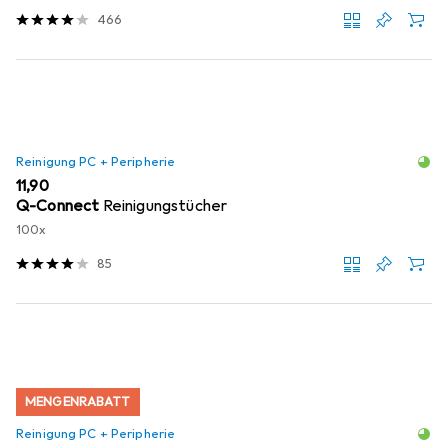
466
Reinigung PC + Peripherie
EUR
11,90
Q-Connect
Reinigungstücher
100x
85
MENGENRABATT
Reinigung PC + Peripherie