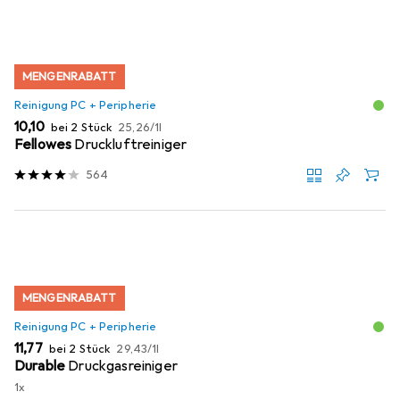
MENGENRABATT
Reinigung PC + Peripherie
EUR
EUR
10,10
bei 2 Stück
25,26
/
1l
Fellowes
Druckluftreiniger
564
MENGENRABATT
Reinigung PC + Peripherie
EUR
EUR
11,77
bei 2 Stück
29,43
/
1l
Durable
Druckgasreiniger
1x