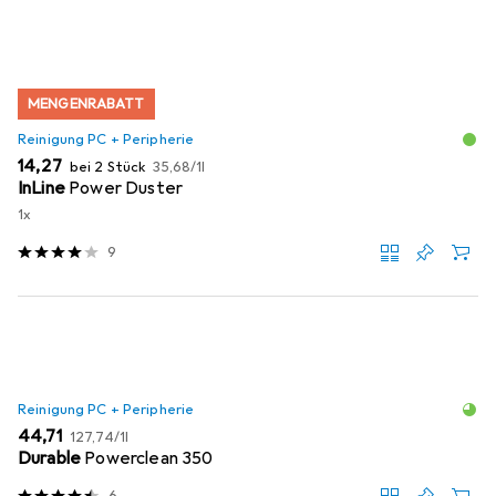
MENGENRABATT
Reinigung PC + Peripherie
EUR
EUR
14,27
bei 2 Stück
35,68
/
1l
InLine
Power Duster
1x
9
Reinigung PC + Peripherie
EUR
EUR
44,71
127,74
/
1l
Durable
Powerclean 350
6