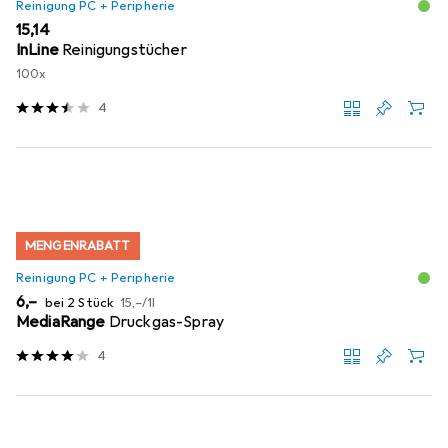
Reinigung PC + Peripherie
EUR
15,14
InLine
Reinigungstücher
100x
4
MENGENRABATT
Reinigung PC + Peripherie
EUR
EUR
6,–
bei 2 Stück
15,–
/
1l
MediaRange
Druckgas-Spray
4