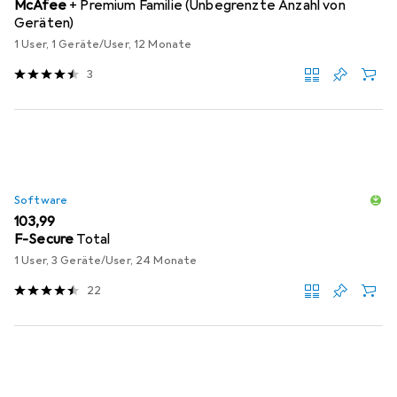
McAfee
+ Premium Familie (Unbegrenzte Anzahl von
Geräten)
1 User, 1 Geräte/User, 12 Monate
3
Software
EUR
103,99
F-Secure
Total
1 User, 3 Geräte/User, 24 Monate
22