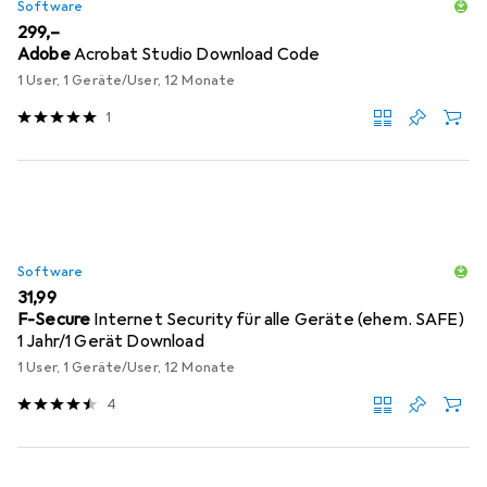
Software
EUR
299,–
Adobe
Acrobat Studio Download Code
1 User, 1 Geräte/User, 12 Monate
1
Software
EUR
31,99
F-Secure
Internet Security für alle Geräte (ehem. SAFE)
1 Jahr/1 Gerät Download
1 User, 1 Geräte/User, 12 Monate
4