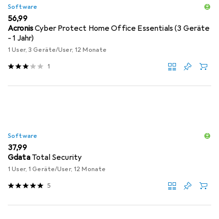
Software
EUR
56,99
Acronis
Cyber Protect Home Office Essentials (3 Geräte
- 1 Jahr)
1 User, 3 Geräte/User, 12 Monate
1
Software
EUR
37,99
Gdata
Total Security
1 User, 1 Geräte/User, 12 Monate
5