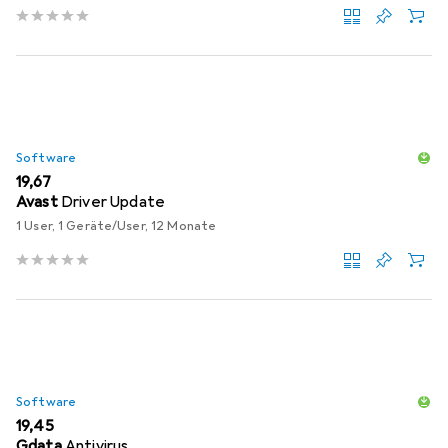
Software
EUR
19,67
Avast
Driver Update
1 User, 1 Geräte/User, 12 Monate
Software
EUR
19,45
Gdata
Antivirus