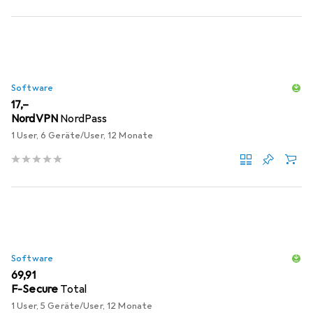
Software
EUR
17,–
NordVPN
NordPass
1 User, 6 Geräte/User, 12 Monate
Software
EUR
69,91
F-Secure
Total
1 User, 5 Geräte/User, 12 Monate