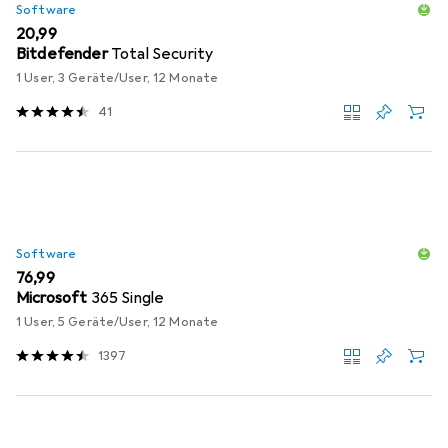
Software
EUR
20,99
Bitdefender
Total Security
1 User, 3 Geräte/User, 12 Monate
41
Software
EUR
76,99
Microsoft
365 Single
1 User, 5 Geräte/User, 12 Monate
1397