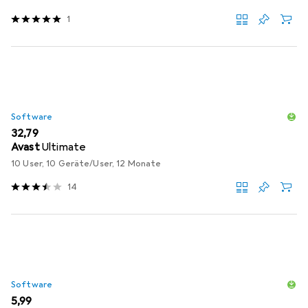
1
Software
EUR
32,79
Avast
Ultimate
10 User, 10 Geräte/User, 12 Monate
14
Software
EUR
5,99