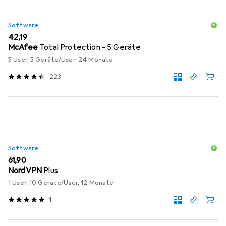
Software
EUR
42,19
McAfee
Total Protection - 5 Geräte
5 User, 5 Geräte/User, 24 Monate
223
Software
EUR
61,90
NordVPN
Plus
1 User, 10 Geräte/User, 12 Monate
1