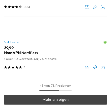
223
Software
EUR
39,99
NordVPN
NordPass
1 User, 10 Geräte/User, 24 Monate
1
48 von 78 Produkten
Mehr anzeigen