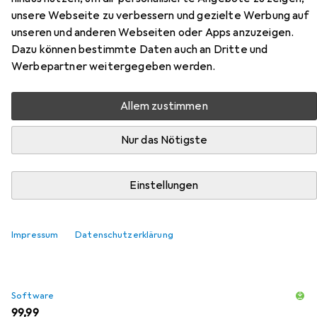
X50V9 aus der Kategorie Software.
unsere Webseite zu verbessern und gezielte Werbung auf
unseren und anderen Webseiten oder Apps anzuzeigen.
Relevanz
Dazu können bestimmte Daten auch an Dritte und
Produktliste
Werbepartner weitergegeben werden.
Allem zustimmen
Software
EUR
29,99
Nur das Nötigste
NordVPN
Basis
1 User, 10 Geräte/User, 12 Monate
Einstellungen
63
Impressum
Datenschutzerklärung
Software
EUR
99,99