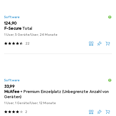
Software
EUR
124,90
F-Secure
Total
1 User, 5 Geräte/User, 24 Monate
22
Software
EUR
33,99
McAfee
+ Premium Einzelplatz (Unbegrenzte Anzahl von
Geräten)
1 User, 1 Geräte/User, 12 Monate
2