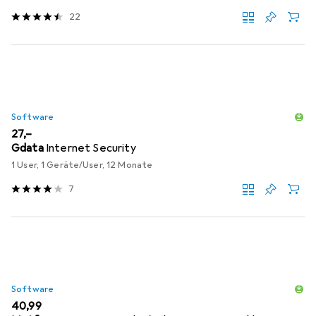
22
Software
EUR
27,–
Gdata
Internet Security
1 User, 1 Geräte/User, 12 Monate
7
Software
EUR
40,99