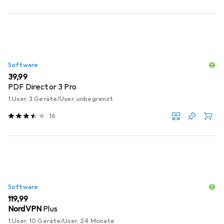
Software
EUR
39,99
PDF Director 3 Pro
1 User, 3 Geräte/User, unbegrenzt
16
Software
EUR
119,99
NordVPN
Plus
1 User, 10 Geräte/User, 24 Monate