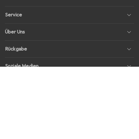
Service
Über Uns
Rückgabe
Soziale Medien
Stellenangebote
Preise
Alle Preise in EUR inkl. MwSt., zzgl.
Versandkosten
bei Bestellungen
unter
30,–
Shop Version
master-20260806-1707-31113322752-1
Unsere Onlineshops