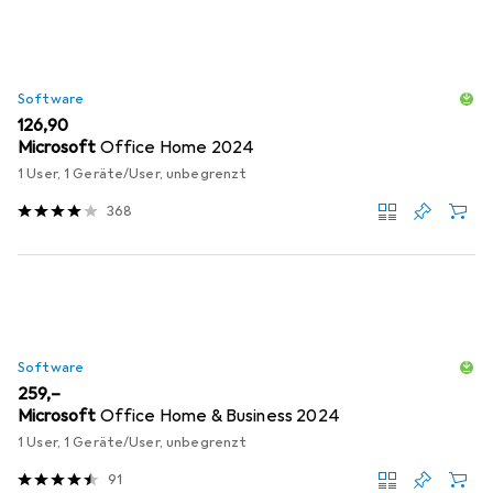
Software
EUR
126,90
Microsoft
Office Home 2024
1 User, 1 Geräte/User, unbegrenzt
368
Software
EUR
259,–
Microsoft
Office Home & Business 2024
1 User, 1 Geräte/User, unbegrenzt
91