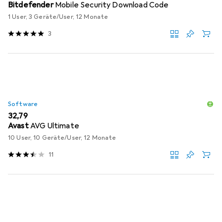
Bitdefender
Mobile Security Download Code
1 User, 3 Geräte/User, 12 Monate
3
Software
EUR
32,79
Avast
AVG Ultimate
10 User, 10 Geräte/User, 12 Monate
11