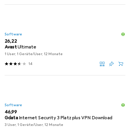
Software
EUR
26,22
Avast
Ultimate
1 User, 1 Geräte/User, 12 Monate
14
Software
EUR
46,99
Gdata
Internet Security 3 Platz plus VPN Download
3 User, 1 Geräte/User, 12 Monate