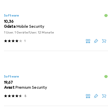
Software
EUR
10,36
Gdata
Mobile Security
1 User, 1 Geräte/User, 12 Monate
1
Software
EUR
19,67
Avast
Premium Security
8