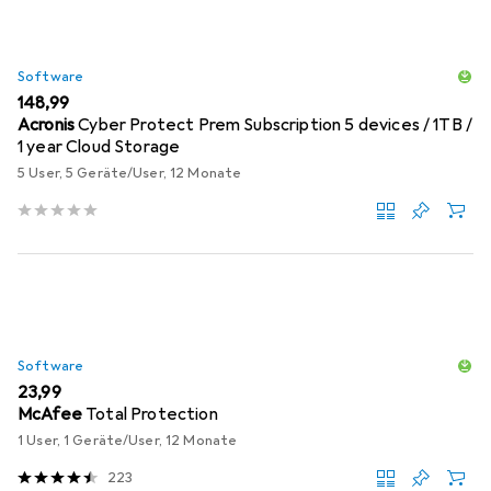
Software
EUR
148,99
Acronis
Cyber Protect Prem Subscription 5 devices / 1TB /
1 year Cloud Storage
5 User, 5 Geräte/User, 12 Monate
Software
EUR
23,99
McAfee
Total Protection
1 User, 1 Geräte/User, 12 Monate
223