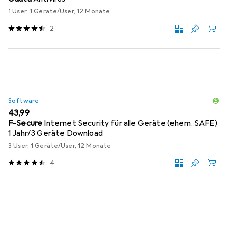
1 User, 1 Geräte/User, 12 Monate
2
Software
EUR
43,99
F-Secure
Internet Security für alle Geräte (ehem. SAFE)
1 Jahr/3 Geräte Download
3 User, 1 Geräte/User, 12 Monate
4