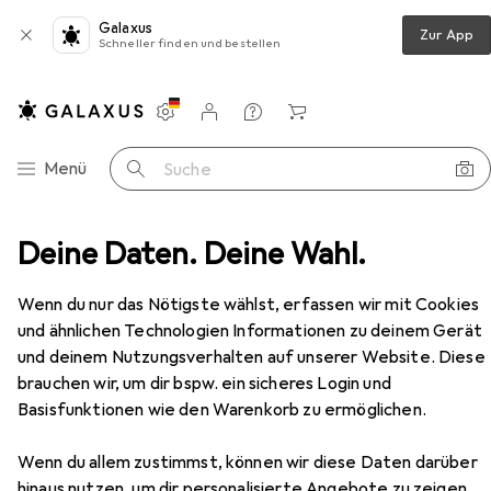
Galaxus
Zur App
Schneller finden und bestellen
Einstellungen
Kundenkonto
Vergleichslisten
Merklisten
Warenkorb
Navigation nach Kategorien
Menü
Suche
ltimedia
Deine Daten. Deine Wahl.
Notebooks + PCs
PC
Shuttle X50V9
Zubehör
EUR
949,–
Wenn du nur das Nötigste wählst, erfassen wir mit Cookies
Shuttle
X50V9
und ähnlichen Technologien Informationen zu deinem Gerät
1000 GB, 16 GB, Intel UHD Graphics
und deinem Nutzungsverhalten auf unserer Website. Diese
brauchen wir, um dir bspw. ein sicheres Login und
Basisfunktionen wie den Warenkorb zu ermöglichen.
Zubehör für Shuttle X50V9
Wenn du allem zustimmst, können wir diese Daten darüber
Hier findest du passendes Zubehör zum Produkt Shuttle
hinaus nutzen, um dir personalisierte Angebote zu zeigen,