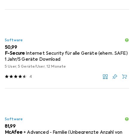
Software
EUR
50,99
F-Secure
Internet Security für alle Geräte (ehem. SAFE)
1 Jahr/5 Geräte Download
5 User, 5 Geräte/User, 12 Monate
4
Software
EUR
81,99
McAfee
+ Advanced - Familie (Unbegrenzte Anzahl von