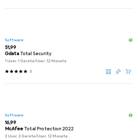
Software
EUR
51,99
Gdata
Total Security
1 User, 1 Geräte/User, 12 Monate
5
Software
EUR
16,99
McAfee
Total Protection 2022
3 User, 3 Geräte/User, 12 Monate