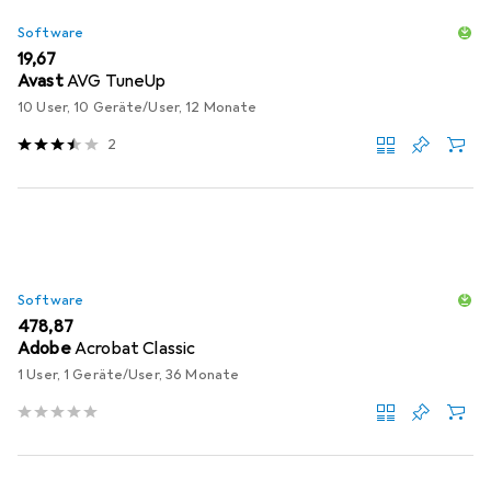
Software
EUR
19,67
Avast
AVG TuneUp
10 User, 10 Geräte/User, 12 Monate
2
Software
EUR
478,87
Adobe
Acrobat Classic
1 User, 1 Geräte/User, 36 Monate