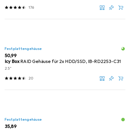
176
Festplattengehäuse
EUR
50,99
Icy Box
RAID Gehäuse für 2x HDD/SSD, IB-RD2253-C31
2.5"
20
Festplattengehäuse
EUR
35,89