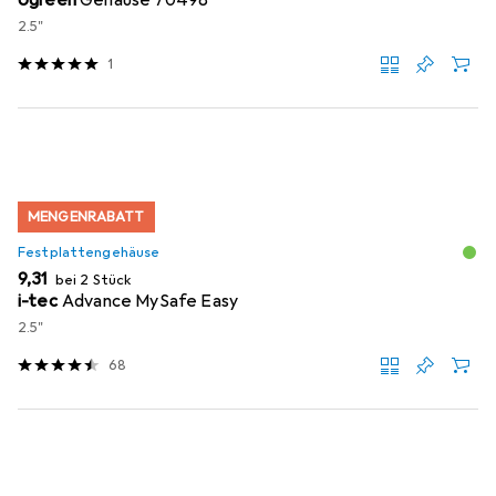
Ugreen
Gehäuse 70498
2.5"
1
MENGENRABATT
Festplattengehäuse
EUR
9,31
bei 2 Stück
i-tec
Advance MySafe Easy
2.5"
68