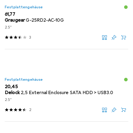
Festplattengehäuse
EUR
61,77
Graugear
G-25RD2-AC-10G
2.5"
3
Festplattengehäuse
EUR
20,45
Delock
2,5 External Enclosure SATA HDD > USB3.0
2.5"
2