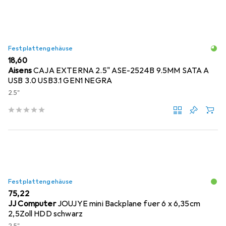
Festplattengehäuse
EUR
18,60
Aisens
CAJA EXTERNA 2.5" ASE-2524B 9.5MM SATA A
USB 3.0 USB3.1 GEN1 NEGRA
2.5"
Festplattengehäuse
EUR
75,22
JJ Computer
JOUJYE mini Backplane fuer 6 x 6,35cm
2,5Zoll HDD schwarz