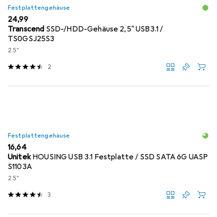
Festplattengehäuse
EUR
24,99
Transcend
SSD-/HDD-Gehäuse 2,5" USB3.1 /
TS0GSJ25S3
2.5"
2
Festplattengehäuse
EUR
16,64
Unitek
HOUSING USB 3.1 Festplatte / SSD SATA 6G UASP
S1103A
2.5"
3