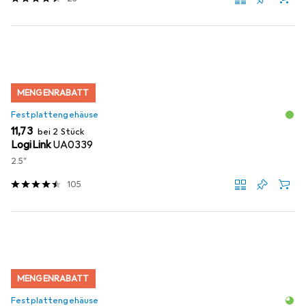
MENGENRABATT
Festplattengehäuse
EUR
11,73
bei 2 Stück
LogiLink
UA0339
2.5"
105
MENGENRABATT
Festplattengehäuse