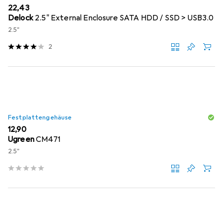
EUR
22,43
Delock
2.5" External Enclosure SATA HDD / SSD > USB3.0
2.5"
2
Festplattengehäuse
EUR
12,90
Ugreen
CM471
2.5"