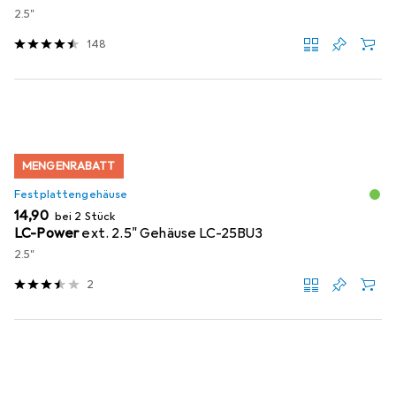
2.5"
148
MENGENRABATT
Festplattengehäuse
EUR
14,90
bei 2 Stück
LC-Power
ext. 2.5" Gehäuse LC-25BU3
2.5"
2