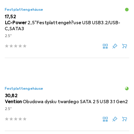
Festplattengehäuse
EUR
17,52
LC-Power
2,5"Festplattengeh?use USB USB3.2/USB-
C,SATA3
2.5"
Festplattengehäuse
EUR
30,82
Vention
Obudowa dysku twardego SATA 2 5 USB 3.1 Gen2
2.5"