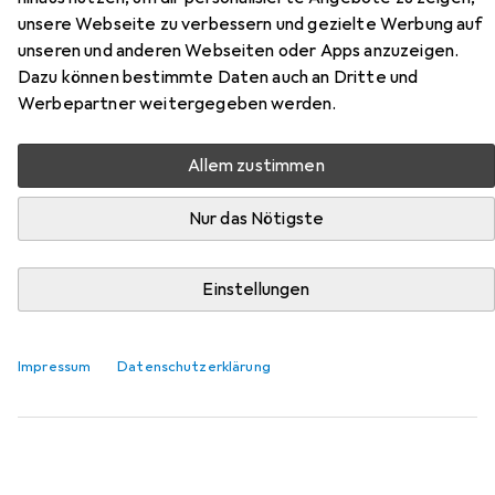
A55
unsere Webseite zu verbessern und gezielte Werbung auf
unseren und anderen Webseiten oder Apps anzuzeigen.
Hier findest du passendes Zubehör zum Produkt Silicon
Dazu können bestimmte Daten auch an Dritte und
Power Ace A55 aus der Kategorie Festplattengehäuse.
Werbepartner weitergegeben werden.
Relevanz
Produktliste
Allem zustimmen
Nur das Nötigste
Festplattengehäuse
EUR
10,84
Einstellungen
i-tec
MySafe USB 3.0 Easy
2.5"
Impressum
Datenschutzerklärung
338