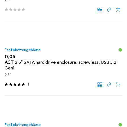
2.5"
Festplattengehäuse
EUR
17,05
ACT
2.5" SATA hard drive enclosure, screwless, USB 3.2
Gen1
2.5"
1
Festplattengehäuse