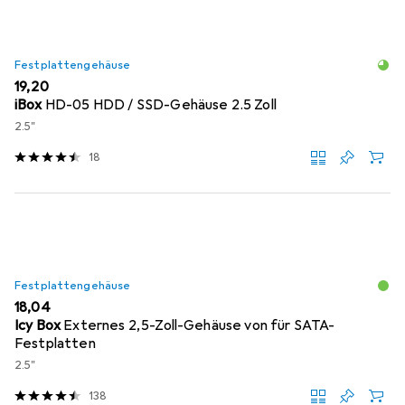
Festplattengehäuse
EUR
19,20
iBox
HD-05 HDD / SSD-Gehäuse 2.5 Zoll
2.5"
18
Festplattengehäuse
EUR
18,04
Icy Box
Externes 2,5-Zoll-Gehäuse von für SATA-
Festplatten
2.5"
138