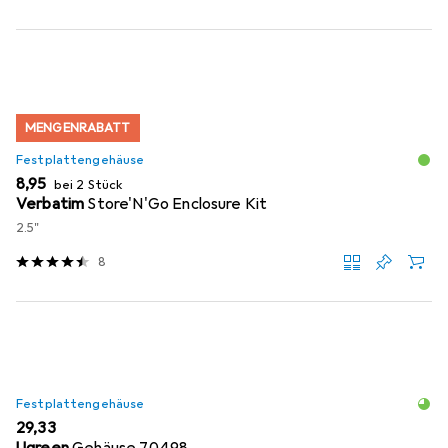
MENGENRABATT
Festplattengehäuse
EUR
8,95
bei 2 Stück
Verbatim
Store'N'Go Enclosure Kit
2.5"
8
Festplattengehäuse
EUR
29,33