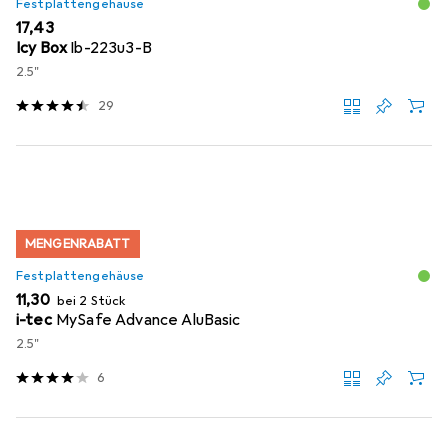
Festplattengehäuse
EUR
17,43
Icy Box
Ib-223u3-B
2.5"
29
MENGENRABATT
Festplattengehäuse
EUR
11,30
bei 2 Stück
i-tec
MySafe Advance AluBasic
2.5"
6