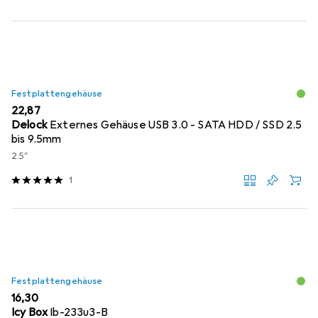
Festplattengehäuse
EUR
22,87
Delock
Externes Gehäuse USB 3.0 - SATA HDD / SSD 2.5
bis 9.5mm
2.5"
1
Festplattengehäuse
EUR
16,30
Icy Box
Ib-233u3-B