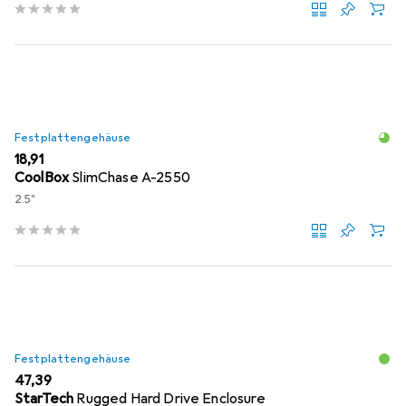
Festplattengehäuse
EUR
18,91
CoolBox
SlimChase A-2550
2.5"
Festplattengehäuse
EUR
47,39
StarTech
Rugged Hard Drive Enclosure