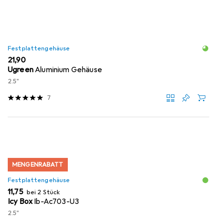
Festplattengehäuse
EUR
21,90
Ugreen
Aluminium Gehäuse
2.5"
7
MENGENRABATT
Festplattengehäuse
EUR
11,75
bei 2 Stück
Icy Box
Ib-Ac703-U3
2.5"