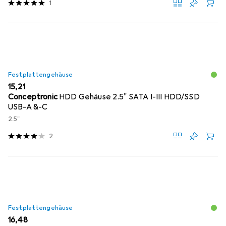
1
Festplattengehäuse
EUR
15,21
Conceptronic
HDD Gehäuse 2.5" SATA I-III HDD/SSD
USB-A &-C
2.5"
2
Festplattengehäuse
EUR
16,48