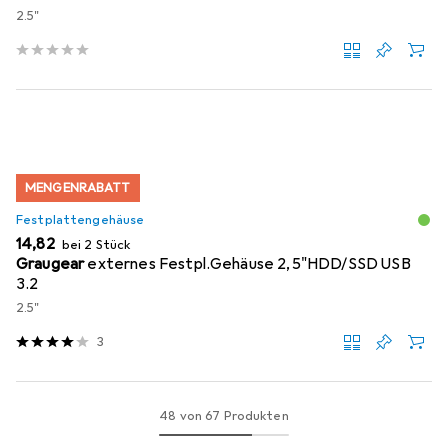
2.5"
MENGENRABATT
Festplattengehäuse
EUR
14,82
bei 2 Stück
Graugear
externes Festpl.Gehäuse 2,5"HDD/SSD USB
3.2
2.5"
3
48 von 67 Produkten