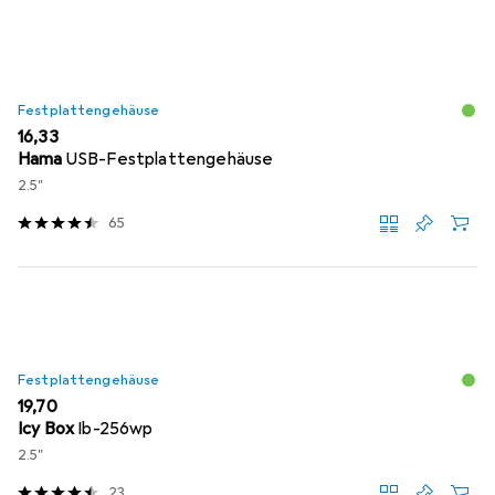
Festplattengehäuse
EUR
16,33
Hama
USB-Festplattengehäuse
2.5"
65
Festplattengehäuse
EUR
19,70
Icy Box
Ib-256wp
2.5"
23