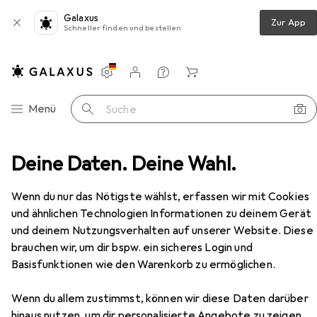
Galaxus
Zur App
Schneller finden und bestellen
Einstellungen
Kundenkonto
Vergleichslisten
Merklisten
Warenkorb
Navigation nach Kategorien
Menü
Suche
onenten
Deine Daten. Deine Wahl.
Speicher
SSD
Silicon Power Ace A55
Zubehör
EUR
EUR
102,30
Wenn du nur das Nötigste wählst, erfassen wir mit Cookies
199,80
/
1TB
Silicon Power
Ace A55
und ähnlichen Technologien Informationen zu deinem Gerät
512 GB, 2.5"
und deinem Nutzungsverhalten auf unserer Website. Diese
brauchen wir, um dir bspw. ein sicheres Login und
Basisfunktionen wie den Warenkorb zu ermöglichen.
Zubehör für Silicon Power Ace
Wenn du allem zustimmst, können wir diese Daten darüber
hinaus nutzen, um dir personalisierte Angebote zu zeigen,