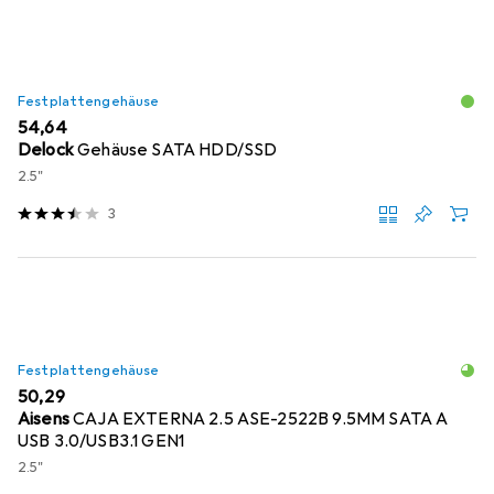
Festplattengehäuse
EUR
54,64
Delock
Gehäuse SATA HDD/SSD
2.5"
3
Festplattengehäuse
EUR
50,29
Aisens
CAJA EXTERNA 2.5 ASE-2522B 9.5MM SATA A
USB 3.0/USB3.1 GEN1
2.5"