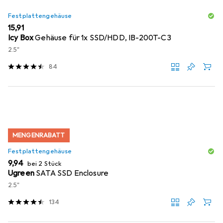
Festplattengehäuse
EUR
15,91
Icy Box
Gehäuse für 1x SSD/HDD, IB-200T-C3
2.5"
84
MENGENRABATT
Festplattengehäuse
EUR
9,94
bei 2 Stück
Ugreen
SATA SSD Enclosure
2.5"
134