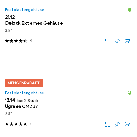
Festplattengehäuse
EUR
21,12
Delock
Externes Gehäuse
2.5"
9
MENGENRABATT
Festplattengehäuse
EUR
13,14
bei 2 Stück
Ugreen
CM237
2.5"
1