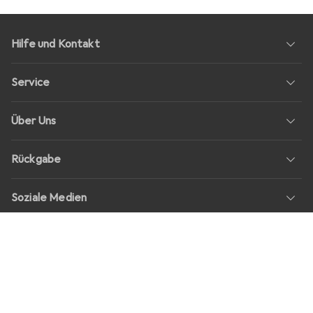
Hilfe und Kontakt
Service
Über Uns
Rückgabe
Soziale Medien
Stellenangebote
Preise
Alle Preise in EUR inkl. MwSt., zzgl.
Versandkosten
bei Bestellungen
unter
30,–