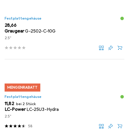
Festplattengehäuse
EUR
28,66
Graugear
G-2502-C-10G
2.5"
MENGENRABATT
Festplattengehäuse
EUR
11,82
bei 2 Stück
LC-Power
LC-25U3-Hydra
2.5"
58