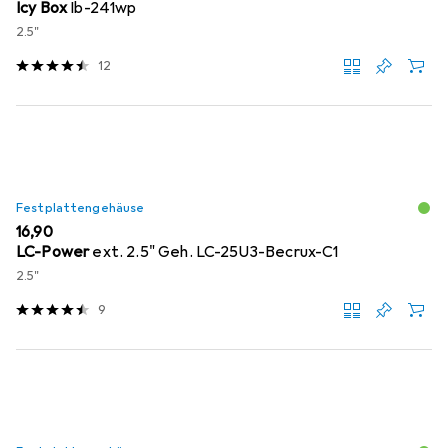
Icy Box
Ib-241wp
2.5"
12
Festplattengehäuse
EUR
16,90
LC-Power
ext. 2.5" Geh. LC-25U3-Becrux-C1
2.5"
9