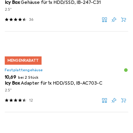
Icy Box
Gehäuse für 1x HDD/SSD, IB-247-C31
2.5"
36
MENGENRABATT
Festplattengehäuse
EUR
10,69
bei 2 Stück
Icy Box
Adapter für 1x HDD/SSD, IB-AC703-C
2.5"
12