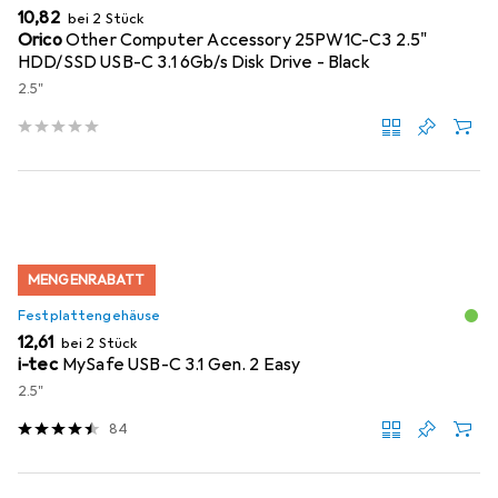
EUR
10,82
bei 2 Stück
Orico
Other Computer Accessory 25PW1C-C3 2.5"
HDD/SSD USB-C 3.1 6Gb/s Disk Drive - Black
2.5"
MENGENRABATT
Festplattengehäuse
EUR
12,61
bei 2 Stück
i-tec
MySafe USB-C 3.1 Gen. 2 Easy
2.5"
84