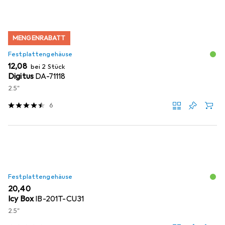
MENGENRABATT
Festplattengehäuse
EUR
12,08
bei 2 Stück
Digitus
DA-71118
2.5"
6
Festplattengehäuse
EUR
20,40
Icy Box
IB-201T-CU31
2.5"