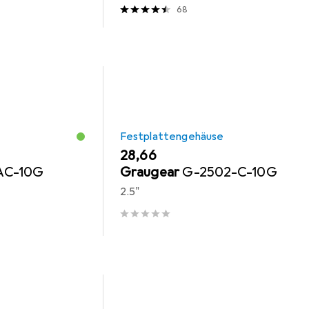
68
Festplattengehäuse
EUR
28,66
AC-10G
Graugear
G-2502-C-10G
2.5"