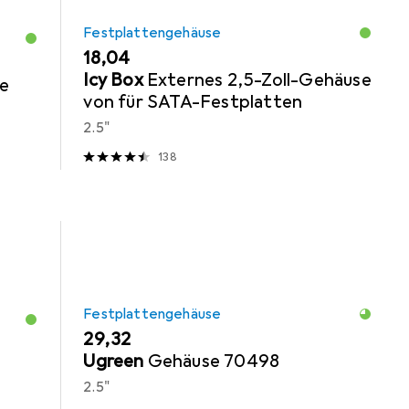
Festplattengehäuse
EUR
18,04
Icy Box
Externes 2,5-Zoll-Gehäuse
re
von für SATA-Festplatten
2.5"
138
Festplattengehäuse
EUR
29,32
Ugreen
Gehäuse 70498
2.5"