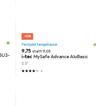
−12%
Festplattengehäuse
EUR
EUR
9,75
statt
11,05
25U3-
i-tec
MySafe Advance AluBasic
2.5"
6