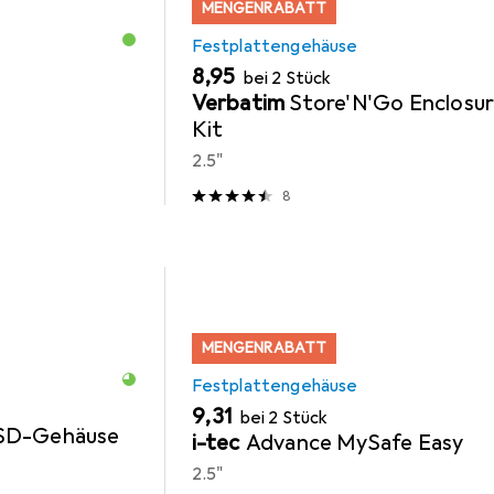
MENGENRABATT
Festplattengehäuse
EUR
8,95
bei 2 Stück
Verbatim
Store'N'Go Enclosu
Kit
2.5"
8
MENGENRABATT
Festplattengehäuse
EUR
9,31
bei 2 Stück
SD-Gehäuse
i-tec
Advance MySafe Easy
2.5"