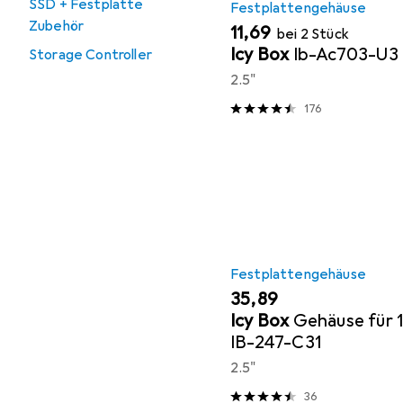
SSD + Festplatte
Festplattengehäuse
Zubehör
EUR
11,69
bei 2 Stück
Icy Box
Ib-Ac703-U3
Storage Controller
2.5"
176
Festplattengehäuse
EUR
35,89
Icy Box
Gehäuse für 
IB-247-C31
2.5"
36