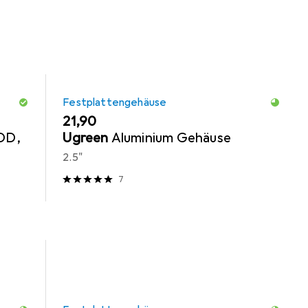
Festplattengehäuse
EUR
21,90
DD,
Ugreen
Aluminium Gehäuse
2.5"
7