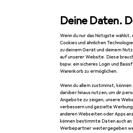
Suche
Deine Daten. D
Wenn du nur das Nötigste wählst, 
Navigation nach Kategorien
Gesamtsortiment
IT +
Gesamtsortiment
Cookies und ähnlichen Technologi
zu deinem Gerät und deinem Nutz
IT + Multimedia
EU
114
auf unserer Website. Diese brauch
Si
bspw. ein sicheres Login und Basis
PC Komponenten
Warenkorb zu ermöglichen.
512
Speicher
Wenn du allem zustimmst, können 
Externe Festplatte
darüber hinaus nutzen, um dir pers
Zubehör für
Angebote zu zeigen, unsere Webs
Externe SSD
verbessern und gezielte Werbung
anderen Webseiten oder Apps an
Festplatte
Hier findest du passendes
können bestimmte Daten auch an 
SSD
Sortieren nach
:
Relevanz
Werbepartner weitergegeben we