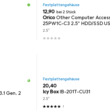
Festplattengehäuse
EUR
12,90
bei 2 Stück
Orico
Other Computer Acces
25PW1C-C3 2.5" HDD/SSD U
3.1 6Gb/s Disk Drive - Black
2.5"
Festplattengehäuse
EUR
20,40
Icy Box
IB-201T-CU31
.1 Gen. 2
2.5"
1