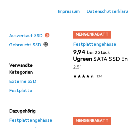
Produktliste
Zubehör Speicher
Impressum
Datenschutzerklär
Angebote
MENGENRABATT
Ausverkauf SSD
Festplattengehäuse
Gebraucht SSD
EUR
9,94
bei 2 Stück
Ugreen
SATA SSD En
Verwandte
2.5"
Kategorien
134
Externe SSD
Festplatte
Dazugehörig
Festplattengehäuse
MENGENRABATT