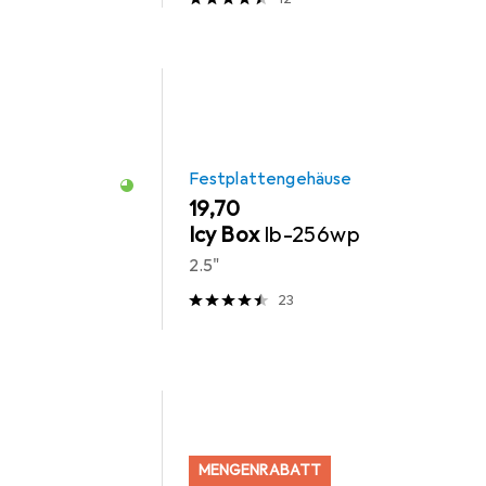
Festplattengehäuse
EUR
19,70
Icy Box
Ib-256wp
2.5"
23
MENGENRABATT