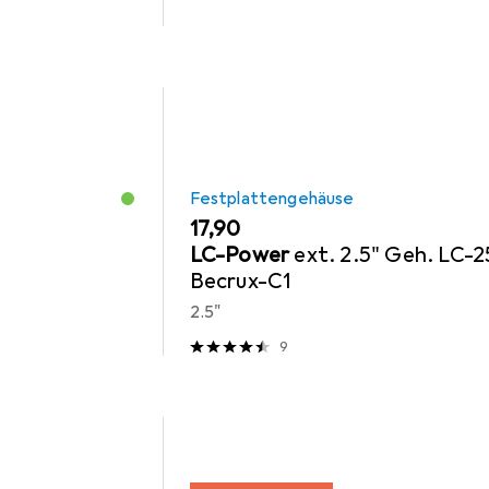
Festplattengehäuse
EUR
17,90
LC-Power
ext. 2.5" Geh. LC-
Becrux-C1
2.5"
9