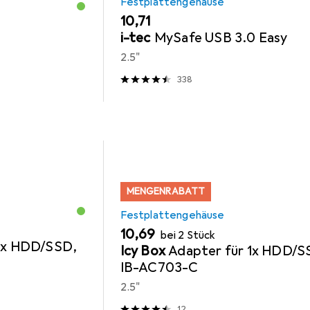
Festplattengehäuse
EUR
10,71
i-tec
MySafe USB 3.0 Easy
2.5"
338
MENGENRABATT
Festplattengehäuse
EUR
10,69
bei 2 Stück
1x HDD/SSD,
Icy Box
Adapter für 1x HDD/S
IB-AC703-C
2.5"
12