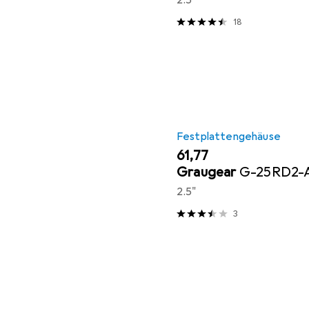
2.5"
18
Festplattengehäuse
EUR
61,77
Graugear
G-25RD2-
2.5"
3