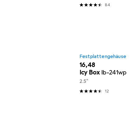
84
Festplattengehäuse
EUR
16,48
Icy Box
Ib-241wp
2.5"
12