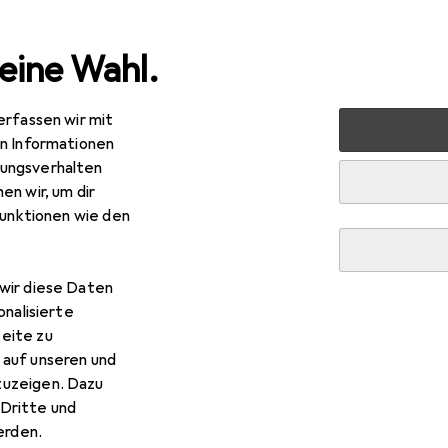
eine Wahl.
erfassen wir mit
 Multimedia
PC Komponenten
Speicher
SSD
Sili
en Informationen
ungsverhalten
EUR
R
,10
en wir, um dir
222,86
/
1TB
licon Power
Ace A58 2.5 512 GB SLC
funktionen wie den
 GB, 2.5"
wir diese Daten
onalisierte
 Silicon Power Ace A58 2.5 5
eite zu
 auf unseren und
zuzeigen. Dazu
 Zubehör zum Produkt Silicon Power Ace A58 2.5 512 GB SLC a
Dritte und
rden.