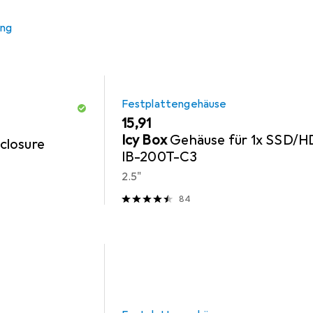
ung
Festplattengehäuse
EUR
15,91
Icy Box
Gehäuse für 1x SSD/H
closure
IB-200T-C3
2.5"
84