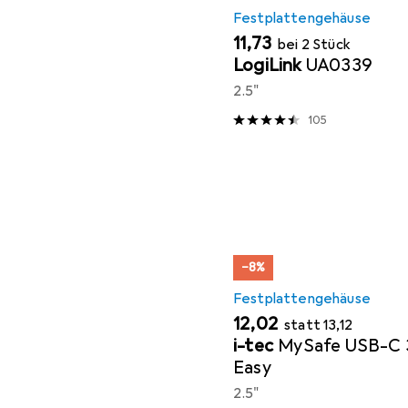
Festplattengehäuse
EUR
11,73
bei 2 Stück
LogiLink
UA0339
2.5"
105
−8%
Festplattengehäuse
EUR
EUR
12,02
statt
13,12
i-tec
MySafe USB-C 3
Easy
2.5"