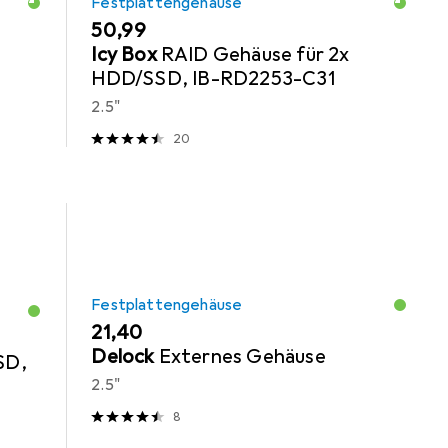
Festplattengehäuse
EUR
50,99
Icy Box
RAID Gehäuse für 2x
HDD/SSD, IB-RD2253-C31
2.5"
20
Festplattengehäuse
EUR
21,40
Delock
Externes Gehäuse
SD,
2.5"
8