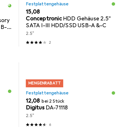
Festplattengehäuse
EUR
15,08
Conceptronic
HDD Gehäuse 2.5"
sory
SATA I-III HDD/SSD USB-A &-C
SB-C
2.5"
2
MENGENRABATT
Festplattengehäuse
EUR
12,08
bei 2 Stück
Digitus
DA-71118
2.5"
6