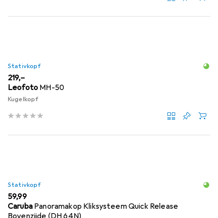
Stativkopf
EUR
219,–
Leofoto
MH-50
Kugelkopf
Stativkopf
EUR
59,99
Caruba
Panoramakop Kliksysteem Quick Release
Bovenzijde (DH 64N)