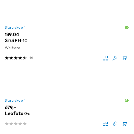
Stativkopf
EUR
189,04
Sirui
PH-10
Weitere
16
Stativkopf
EUR
679,–
Leofoto
G6