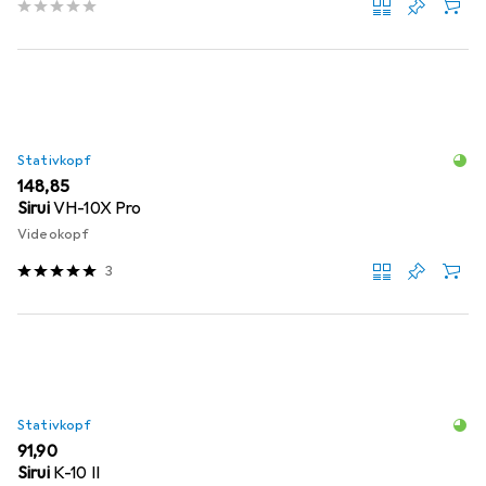
Stativkopf
EUR
148,85
Sirui
VH-10X Pro
Videokopf
3
Stativkopf
EUR
91,90
Sirui
K-10 II