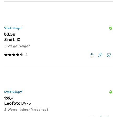
Stativkopf
EUR
83,56
Sirui
L-10
2-Wege-Neiger
8
Stativkopf
EUR
169,–
Leofoto
BV-5
2-Wege-Neiger, Videokopf