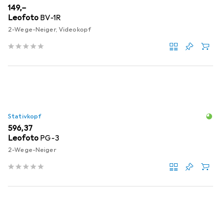
EUR
149,–
Leofoto
BV-1R
2-Wege-Neiger, Videokopf
Stativkopf
EUR
596,37
Leofoto
PG-3
2-Wege-Neiger