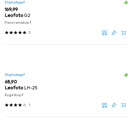
Stativkopf
EUR
169,99
Leofoto
G2
Panoramakopf
5
Stativkopf
EUR
68,90
Leofoto
LH-25
Kugelkopf
1