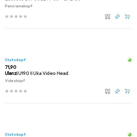
Panoramakopf
Stativkopf
EUR
71,90
Ulanzi
U190 II Uka Video Head
Videokopf
Stativkopf