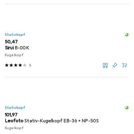
Stativkopf
EUR
50,47
Sirui
B-00K
Kugelkopf
6
Stativkopf
EUR
101,97
Leofoto
Stativ-Kugelkopf EB-36 + NP-50S
Kugelkopf