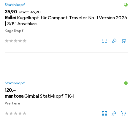
Stativkopf
EUR
EUR
35,90
statt
45,90
Rollei
Kugelkopf für Compact Traveler No. 1 Version 2026
| 3/8" Anschluss
Kugelkopf
Stativkopf
EUR
120,–
mantona
Gimbal Stativkopf TK-I
Weitere