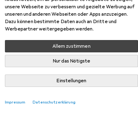
unsere Webseite zu verbessern und gezielte Werbung auf
unseren und anderen Webseiten oder Apps anzuzeigen.
Dazu können bestimmte Daten auch an Dritte und
Werbepartner weitergegeben werden.
Zubehör für Sirui ET-1204+E-10
Allem zustimmen
Hier findest du passendes Zubehör zum Produkt Sirui ET-
Nur das Nötigste
1204+E-10 aus der Kategorie Stativkopf.
Einstellungen
Beliebt
Sirui
Relevanz
Impressum
Datenschutzerklärung
Produktliste