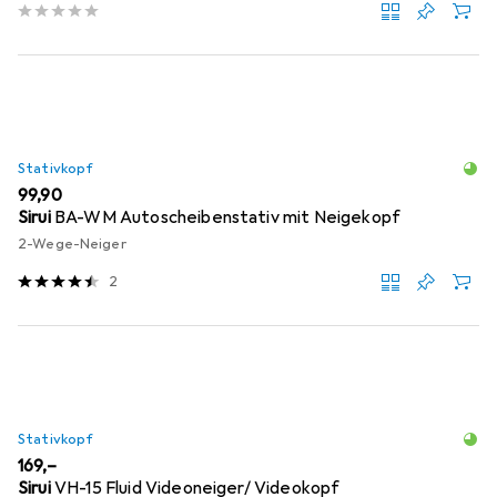
Stativkopf
EUR
99,90
Sirui
BA-WM Autoscheibenstativ mit Neigekopf
2-Wege-Neiger
2
Stativkopf
EUR
169,–
Sirui
VH-15 Fluid Videoneiger/ Videokopf