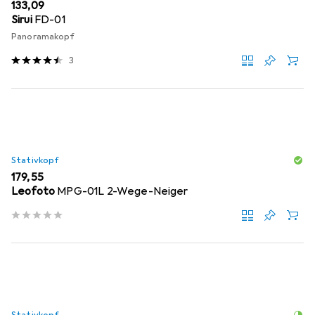
EUR
133,09
Sirui
FD-01
Panoramakopf
3
Stativkopf
EUR
179,55
Leofoto
MPG-01L 2-Wege-Neiger