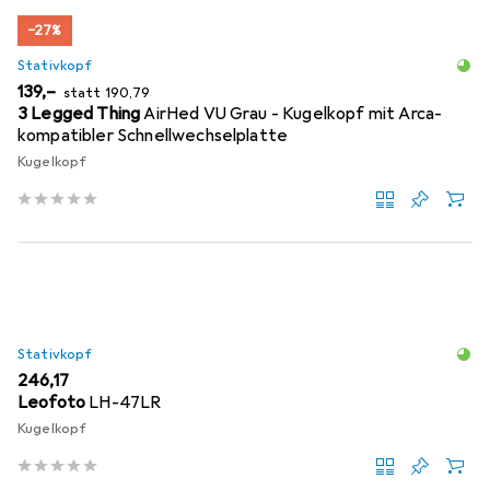
−27%
Stativkopf
EUR
EUR
139,–
statt
190,79
3 Legged Thing
AirHed VU Grau - Kugelkopf mit Arca-
kompatibler Schnellwechselplatte
Kugelkopf
Stativkopf
EUR
246,17
Leofoto
LH-47LR
Kugelkopf