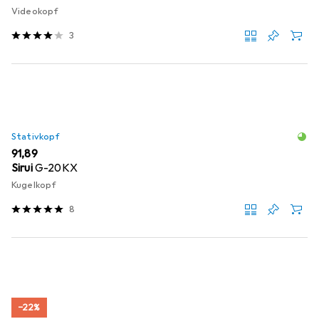
Videokopf
3
Stativkopf
EUR
91,89
Sirui
G-20KX
Kugelkopf
8
−22%