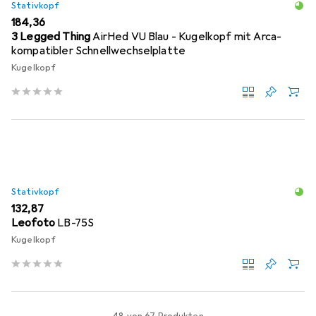
Stativkopf
EUR
184,36
3 Legged Thing
AirHed VU Blau - Kugelkopf mit Arca-
kompatibler Schnellwechselplatte
Kugelkopf
Stativkopf
EUR
132,87
Leofoto
LB-75S
Kugelkopf