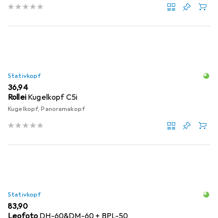
Stativkopf
EUR
36,94
Rollei
Kugelkopf C5i
Kugelkopf, Panoramakopf
Stativkopf
EUR
83,90
Leofoto
DH-60&DM-60 + BPL-50