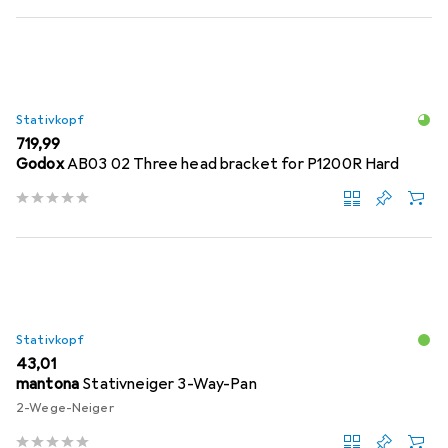
Stativkopf
EUR
719,99
Godox
AB03 02 Three head bracket for P1200R Hard
Stativkopf
EUR
43,01
mantona
Stativneiger 3-Way-Pan
2-Wege-Neiger