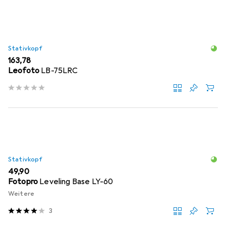
Stativkopf
EUR
163,78
Leofoto
LB-75LRC
Stativkopf
EUR
49,90
Fotopro
Leveling Base LY-60
Weitere
3