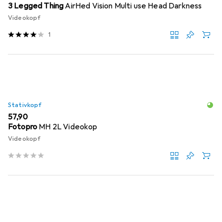
3 Legged Thing
AirHed Vision Multi use Head Darkness
Videokopf
1
Stativkopf
EUR
57,90
Fotopro
MH 2L Videokop
Videokopf