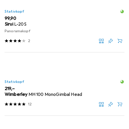
Stativkopf
EUR
99,90
Sirui
L-20S
Panoramakopf
2
Stativkopf
EUR
219,–
Wimberley
MH 100 MonoGimbal Head
12