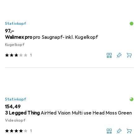
Stativkopf
EUR
97,–
Walimex pro
pro Saugnapf- inkl. Kugelkopf
Kugelkopf
1
Stativkopf
EUR
154,49
3 Legged Thing
AirHed Vision Multi use Head Moss Green
Videokopf
1