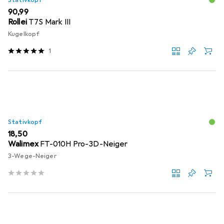
Stativkopf
EUR
90,99
Rollei
T7S Mark III
Kugelkopf
1
Stativkopf
EUR
18,50
Walimex
FT-010H Pro-3D-Neiger
3-Wege-Neiger