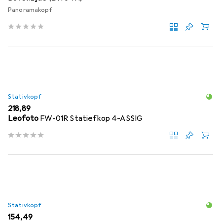
Panoramakopf
Stativkopf
EUR
218,89
Leofoto
FW-01R Statiefkop 4-ASSIG
Stativkopf
EUR
154,49