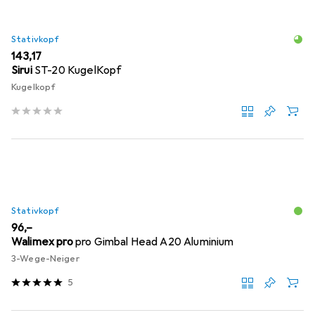
Stativkopf
EUR
143,17
Sirui
ST-20 KugelKopf
Kugelkopf
Stativkopf
EUR
96,–
Walimex pro
pro Gimbal Head A20 Aluminium
3-Wege-Neiger
5