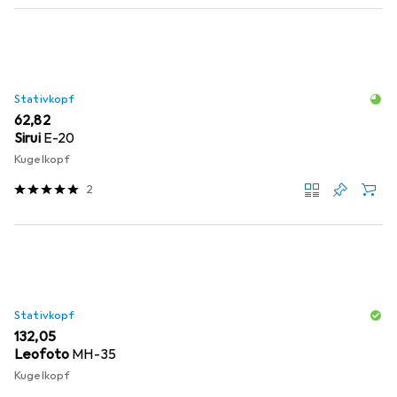
Stativkopf
EUR
62,82
Sirui
E-20
Kugelkopf
2
Stativkopf
EUR
132,05
Leofoto
MH-35
Kugelkopf