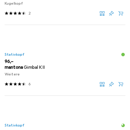
Kugelkopf
2
Stativkopf
EUR
96,–
mantona
Gimbal KII
Weitere
6
Stativkopf