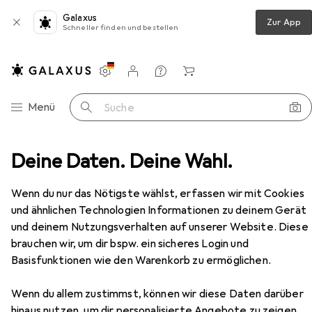
Galaxus
Zur App
Schneller finden und bestellen
Einstellungen
Kundenkonto
Vergleichslisten
Merklisten
Warenkorb
Navigation nach Kategorien
Menü
Suche
o
Deine Daten. Deine Wahl.
Stative + Gimbals
Stativ
Sirui ET-1204+E-10
Zubehör
Wenn du nur das Nötigste wählst, erfassen wir mit Cookies
und ähnlichen Technologien Informationen zu deinem Gerät
und deinem Nutzungsverhalten auf unserer Website. Diese
brauchen wir, um dir bspw. ein sicheres Login und
EUR
153,42
Basisfunktionen wie den Warenkorb zu ermöglichen.
Sirui
ET-1204+E-10
Carbon
Wenn du allem zustimmst, können wir diese Daten darüber
hinaus nutzen, um dir personalisierte Angebote zu zeigen,