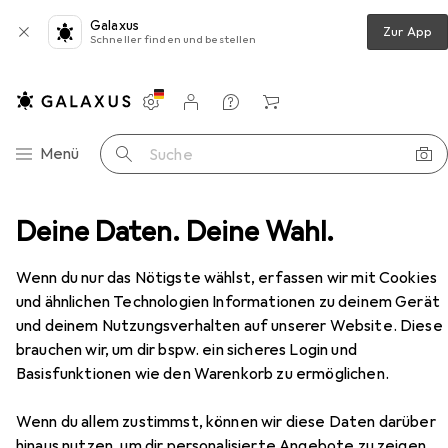
Galaxus
Zur App
Schneller finden und bestellen
Einstellungen
Kundenkonto
Vergleichslisten
Merklisten
Warenkorb
Navigation nach Kategorien
Menü
Suche
tzwerkkabel
Deine Daten. Deine Wahl.
StarTech 15m Snagless Cat6 Patch Cable
Zubehör
EUR
EUR
22,43
1,50
/
1m
Wenn du nur das Nötigste wählst, erfassen wir mit Cookies
StarTech
15m Snagless Cat6 Patch
und ähnlichen Technologien Informationen zu deinem Gerät
Cable
und deinem Nutzungsverhalten auf unserer Website. Diese
UTP, CAT6, 15 m
brauchen wir, um dir bspw. ein sicheres Login und
Basisfunktionen wie den Warenkorb zu ermöglichen.
Zubehör für StarTech 15m
Wenn du allem zustimmst, können wir diese Daten darüber
Snagless Cat6 Patch Cable
hinaus nutzen, um dir personalisierte Angebote zu zeigen,