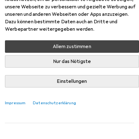
unsere Webseite zu verbessern und gezielte Werbung auf
Hier findest du passendes Zubehör zum Produkt StarTech
unseren und anderen Webseiten oder Apps anzuzeigen.
15m Snagless Cat6 Patch Cable aus der Kategorie
Dazu können bestimmte Daten auch an Dritte und
Netzwerkkabel.
Werbepartner weitergegeben werden.
Relevanz
Allem zustimmen
Produktliste
Nur das Nötigste
Netzwerkkabel
Einstellungen
EUR
EUR
27,27
1,82
/
1m
StarTech
15m Snagless Cat6 Patch Cable
U/UTP, CAT6, 15 m
Impressum
Datenschutzerklärung
26