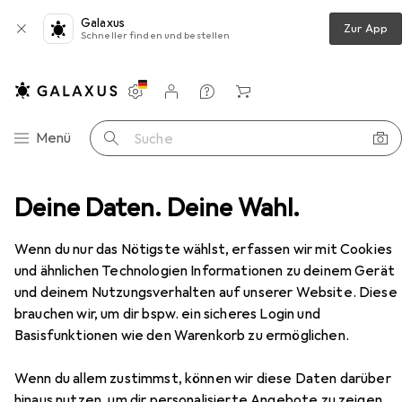
Galaxus
Zur App
Schneller finden und bestellen
Einstellungen
Kundenkonto
Vergleichslisten
Merklisten
Warenkorb
Navigation nach Kategorien
Menü
Suche
Netzwerkkabel
Deine Daten. Deine Wahl.
StarTech 7m Gray Cat6 Patch Cable
Zubehör
EUR
EUR
17,07
2,44
/
1m
Wenn du nur das Nötigste wählst, erfassen wir mit Cookies
StarTech
7m Gray Cat6 Patch Cable
und ähnlichen Technologien Informationen zu deinem Gerät
U/UTP, CAT6, 7 m
und deinem Nutzungsverhalten auf unserer Website. Diese
brauchen wir, um dir bspw. ein sicheres Login und
Basisfunktionen wie den Warenkorb zu ermöglichen.
Zubehör für StarTech 7m Gray
Wenn du allem zustimmst, können wir diese Daten darüber
Cat6 Patch Cable
hinaus nutzen, um dir personalisierte Angebote zu zeigen,