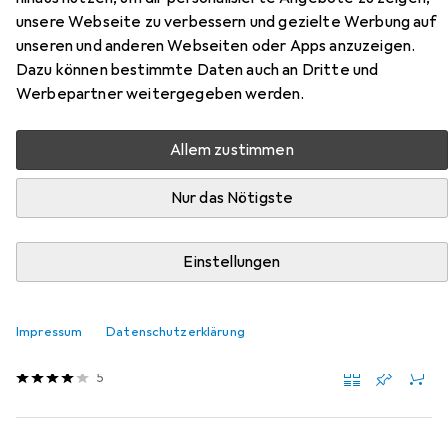
unsere Webseite zu verbessern und gezielte Werbung auf
Hier findest du passendes Zubehör zum Produkt StarTech
unseren und anderen Webseiten oder Apps anzuzeigen.
7m Gray Cat6 Patch Cable aus der Kategorie
Dazu können bestimmte Daten auch an Dritte und
Netzwerkkabel.
Werbepartner weitergegeben werden.
Relevanz
Allem zustimmen
Produktliste
Nur das Nötigste
MENGENRABATT
Einstellungen
Netzwerkkabel
EUR
EUR
14,10
bei 2 Stück
2,01
/
1m
StarTech
7m Orange Cat6 Patch Cable
Impressum
Datenschutzerklärung
UTP, CAT6, 7 m
5