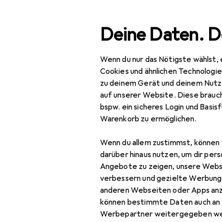
Suche
Deine Daten. D
Wenn du nur das Nötigste wählst, 
Navigation nach Kategorien
Gesamtsortiment
IT + Multi
Gesamtsortiment
Cookies und ähnlichen Technologi
zu deinem Gerät und deinem Nutz
IT + Multimedia
EU
47
auf unserer Website. Diese brauch
St
bspw. ein sicheres Login und Basis
PC Komponenten
2.5
Warenkorb zu ermöglichen.
Gehäuse
Wenn du allem zustimmst, können 
Case Modding
darüber hinaus nutzen, um dir pers
Zubehör für
Angebote zu zeigen, unsere Webs
Festplattengehäuse
verbessern und gezielte Werbung
anderen Webseiten oder Apps an
PC Gehäuse
Hier findest du passendes
können bestimmte Daten auch an 
Sortieren nach
:
Relevanz
PC Gehäuse
Werbepartner weitergegeben we