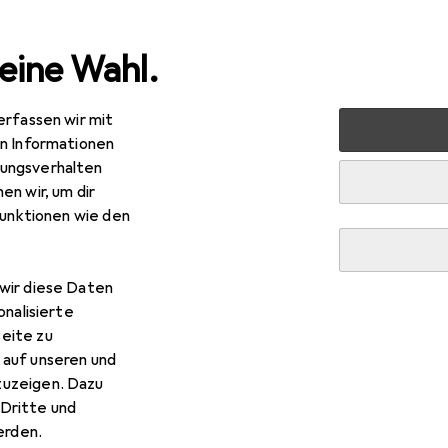
eine Wahl.
erfassen wir mit
media
PC Komponenten
Gehäuse
Festplattengehäu
en Informationen
ungsverhalten
R
,39
en wir, um dir
arTech
Rugged Hard Drive Enclosure
funktionen wie den
"
wir diese Daten
onalisierte
 StarTech Rugged Hard Drive
eite zu
 auf unseren und
zuzeigen. Dazu
 Zubehör zum Produkt StarTech Rugged Hard Drive Enclosure a
Dritte und
rden.