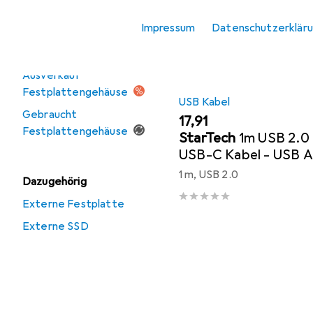
Zubehör
Produktliste
Impressum
Datenschutzerklär
Angebote
Ausverkauf
Festplattengehäuse
USB Kabel
Gebraucht
EUR
17,91
Festplattengehäuse
StarTech
1m USB 2.0
USB-C Kabel - USB A
1 m, USB 2.0
Dazugehörig
Externe Festplatte
Externe SSD