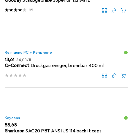
Goobay
Staubgebläse Superior, schwarz
95
Reinigung PC + Peripherie
EUR
EUR
13,61
34,03
/
1l
Q-Connect
Druckgasreiniger, brennbar 400 ml
Keycaps
EUR
58,68
Sharkoon
SAC20 PBT ANSI US 114 backlit caps