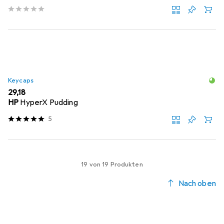
Keycaps
EUR
29,18
HP
HyperX Pudding
5
19 von 19 Produkten
Nach oben