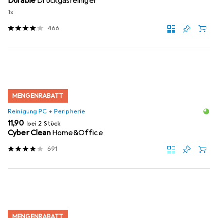
Durable
Druckgasreiniger
1x
466
MENGENRABATT
Reinigung PC + Peripherie
EUR
11,90
bei 2 Stück
Cyber Clean
Home&Office
691
MENGENRABATT