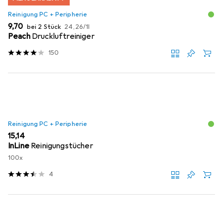
Reinigung PC + Peripherie
EUR
EUR
9,70
bei 2 Stück
24,26
/
1l
Peach
Druckluftreiniger
150
Reinigung PC + Peripherie
EUR
15,14
InLine
Reinigungstücher
100x
4