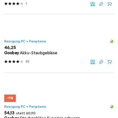
1
Reinigung PC + Peripherie
EUR
46,25
Goobay
Akku-Staubgebläse
95
−11%
Reinigung PC + Peripherie
EUR
EUR
54,13
statt
60,90