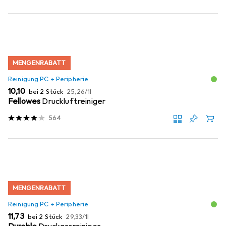
MENGENRABATT
Reinigung PC + Peripherie
EUR
EUR
10,10
bei 2 Stück
25,26
/
1l
Fellowes
Druckluftreiniger
564
MENGENRABATT
Reinigung PC + Peripherie
EUR
EUR
11,73
bei 2 Stück
29,33
/
1l