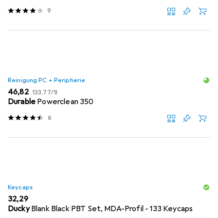
9
Reinigung PC + Peripherie
EUR
EUR
46,82
133,77
/
1l
Durable
Powerclean 350
6
Keycaps
EUR
32,29
Ducky
Blank Black PBT Set, MDA-Profil - 133 Keycaps