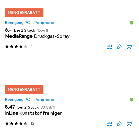
MENGENRABATT
Reinigung PC + Peripherie
EUR
EUR
6,–
bei 2 Stück
15,–
/
1l
MediaRange
Druckgas-Spray
4
MENGENRABATT
Reinigung PC + Peripherie
EUR
EUR
8,47
bei 2 Stück
33,88
/
1l
InLine
Kunststoffreiniger
12