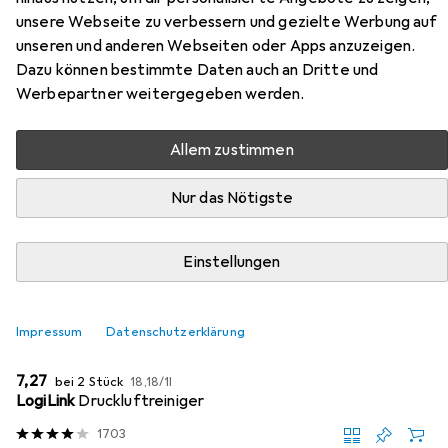
unsere Webseite zu verbessern und gezielte Werbung auf
Hier findest du passendes Zubehör zum Produkt Titanum
unseren und anderen Webseiten oder Apps anzuzeigen.
+ Mouse Titanium aus den Kategorien Reinigung PC +
Dazu können bestimmte Daten auch an Dritte und
Peripherie und Keycaps.
Werbepartner weitergegeben werden.
Beliebt
Reinigung PC + Peripherie
Keycaps
Allem zustimmen
Nur das Nötigste
Relevanz
Produktliste
Einstellungen
MENGENRABATT
Impressum
Datenschutzerklärung
Reinigung PC + Peripherie
EUR
EUR
7,27
bei 2 Stück
18,18
/
1l
LogiLink
Druckluftreiniger
1703