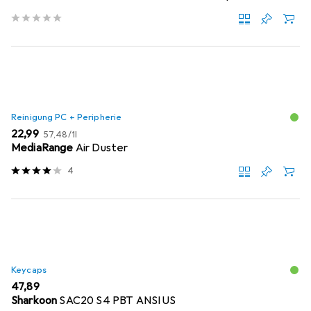
Reinigung PC + Peripherie
EUR
EUR
22,99
57,48
/
1l
MediaRange
Air Duster
4
Keycaps
EUR
47,89
Sharkoon
SAC20 S4 PBT ANSI US