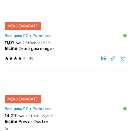
MENGENRABATT
Reinigung PC + Peripherie
EUR
EUR
11,01
bei 2 Stück
27,53
/
1l
InLine
Druckgasreiniger
48
MENGENRABATT
Reinigung PC + Peripherie
EUR
EUR
14,27
bei 2 Stück
35,68
/
1l
InLine
Power Duster
1x