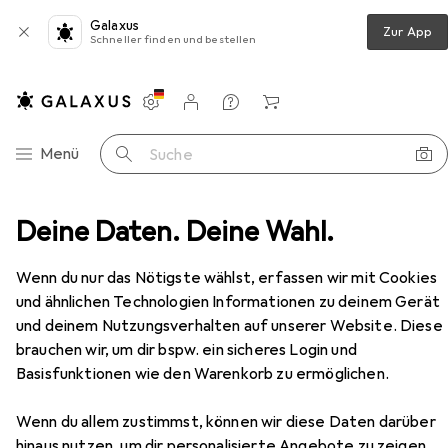
Galaxus
Zur App
Schneller finden und bestellen
Einstellungen
Kundenkonto
Vergleichslisten
Merklisten
Warenkorb
Navigation nach Kategorien
Menü
Suche
 Tastaturen
Deine Daten. Deine Wahl.
Tastatur
Titanum + Mouse Titanium
Zubehör
EUR
17,40
Wenn du nur das Nötigste wählst, erfassen wir mit Cookies
Titanum
+ Mouse Titanium
und ähnlichen Technologien Informationen zu deinem Gerät
US, Kabelgebunden
und deinem Nutzungsverhalten auf unserer Website. Diese
brauchen wir, um dir bspw. ein sicheres Login und
Basisfunktionen wie den Warenkorb zu ermöglichen.
Zubehör für Titanum + Mouse
Titanium
Wenn du allem zustimmst, können wir diese Daten darüber
hinaus nutzen, um dir personalisierte Angebote zu zeigen,