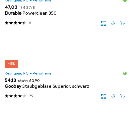
Reinigung PC + Peripherie
EUR
EUR
47,03
134,37
/
1l
Durable
Powerclean 350
6
−11%
Reinigung PC + Peripherie
EUR
EUR
54,13
statt
60,90
Goobay
Staubgebläse Superior, schwarz
95