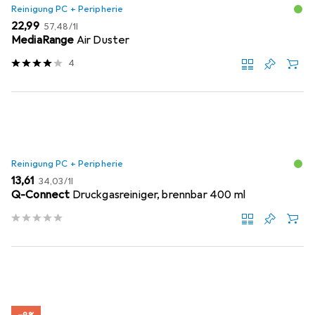
Reinigung PC + Peripherie
EUR
EUR
22,99
57,48
/
1l
MediaRange
Air Duster
4
Reinigung PC + Peripherie
EUR
EUR
13,61
34,03
/
1l
Q-Connect
Druckgasreiniger, brennbar 400 ml