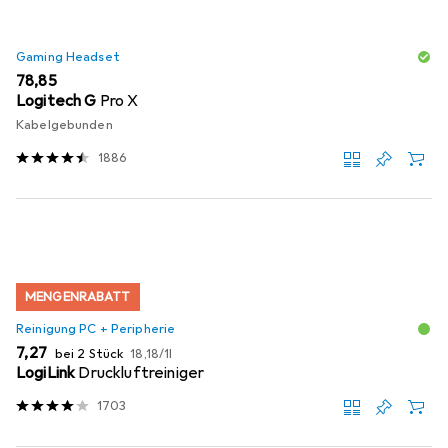
Gaming Headset
EUR
78,85
Logitech G
Pro X
Kabelgebunden
1886
MENGENRABATT
Reinigung PC + Peripherie
EUR
EUR
7,27
bei 2 Stück
18,18
/
1l
LogiLink
Druckluftreiniger
1703