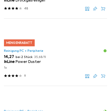
InLine
Druckgasreiniger
48
MENGENRABATT
Reinigung PC + Peripherie
EUR
EUR
14,27
bei 2 Stück
35,68
/
1l
InLine
Power Duster
1x
9