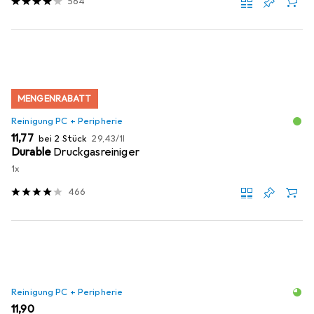
564
MENGENRABATT
Reinigung PC + Peripherie
EUR
EUR
11,77
bei 2 Stück
29,43
/
1l
Durable
Druckgasreiniger
1x
466
Reinigung PC + Peripherie
EUR
11,90