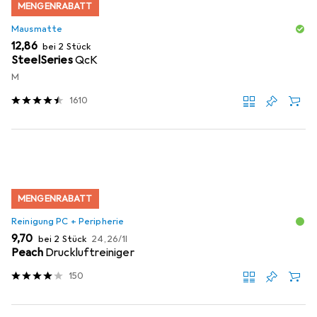
MENGENRABATT
Mausmatte
EUR
12,86
bei 2 Stück
SteelSeries
QcK
M
1610
MENGENRABATT
Reinigung PC + Peripherie
EUR
EUR
9,70
bei 2 Stück
24,26
/
1l
Peach
Druckluftreiniger
150