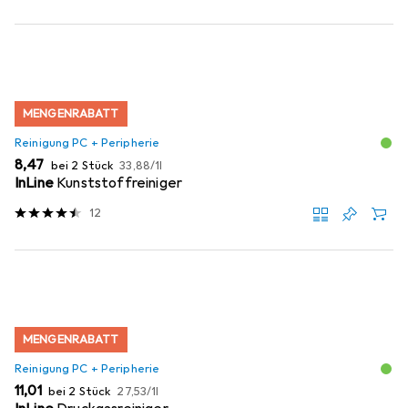
MENGENRABATT
Reinigung PC + Peripherie
EUR
EUR
8,47
bei 2 Stück
33,88
/
1l
InLine
Kunststoffreiniger
12
MENGENRABATT
Reinigung PC + Peripherie
EUR
EUR
11,01
bei 2 Stück
27,53
/
1l