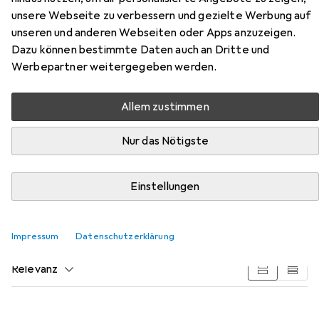
unsere Webseite zu verbessern und gezielte Werbung auf
Maus- und Mauspad Spar Set,
unseren und anderen Webseiten oder Apps anzuzeigen.
Mechanisches Keyboard, Mouse
Dazu können bestimmte Daten auch an Dritte und
Werbepartner weitergegeben werden.
& Mausmatte Gaming Bundle
Allem zustimmen
Hier findest du passendes Zubehör zum Produkt
Titanwolf Tastatur, Maus- und Mauspad Spar Set,
Nur das Nötigste
Mechanisches Keyboard, Mouse & Mausmatte Gaming
Bundle aus den Kategorien Gaming Headset, Reinigung
PC + Peripherie und Mausmatte.
Einstellungen
Beliebt
Gaming Headset
Reinigung PC + Peripherie
M
Impressum
Datenschutzerklärung
Relevanz
Produktliste