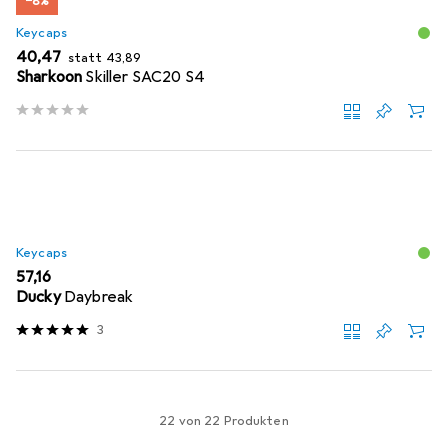
−8%
Keycaps
EUR
EUR
40,47
statt
43,89
Sharkoon
Skiller SAC20 S4
Keycaps
EUR
57,16
Ducky
Daybreak
3
22 von 22 Produkten