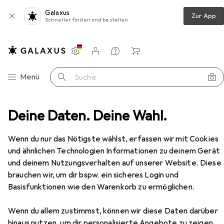
Galaxus
Zur App
Schneller finden und bestellen
Einstellungen
Kundenkonto
Vergleichslisten
Merklisten
Warenkorb
Navigation nach Kategorien
Menü
Suche
echanisches Keyboard, Mouse & Mausmatte Gaming Bundle
Deine Daten. Deine Wahl.
Zubehör
Wenn du nur das Nötigste wählst, erfassen wir mit Cookies
EUR
99,95
und ähnlichen Technologien Informationen zu deinem Gerät
Titanwolf
Tastatur, Maus- und
Mauspad Spar Set, Mechanisches
und deinem Nutzungsverhalten auf unserer Website. Diese
Keyboard, Mouse & Mausmatte
DE, Kabelgebunden
brauchen wir, um dir bspw. ein sicheres Login und
Gaming Bundle
Basisfunktionen wie den Warenkorb zu ermöglichen.
Wenn du allem zustimmst, können wir diese Daten darüber
Zubehör für Titanwolf Tastatur,
hinaus nutzen, um dir personalisierte Angebote zu zeigen,