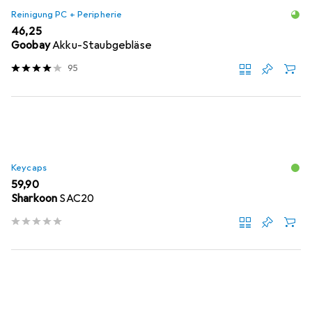
Reinigung PC + Peripherie
EUR
46,25
Goobay
Akku-Staubgebläse
95
Keycaps
EUR
59,90
Sharkoon
SAC20