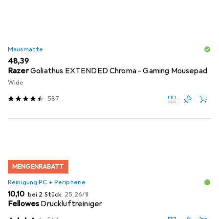
Mausmatte
EUR
48,39
Razer
Goliathus EXTENDED Chroma - Gaming Mousepad
Wide
587
MENGENRABATT
Reinigung PC + Peripherie
EUR
EUR
10,10
bei 2 Stück
25,26
/
1l
Fellowes
Druckluftreiniger