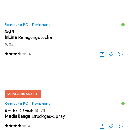
Reinigung PC + Peripherie
EUR
15,14
InLine
Reinigungstücher
100x
4
MENGENRABATT
Reinigung PC + Peripherie
EUR
EUR
6,–
bei 2 Stück
15,–
/
1l
MediaRange
Druckgas-Spray
4