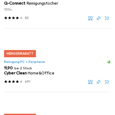
Q-Connect
Reinigungstücher
100x
85
MENGENRABATT
Reinigung PC + Peripherie
EUR
11,90
bei 2 Stück
Cyber Clean
Home&Office
691