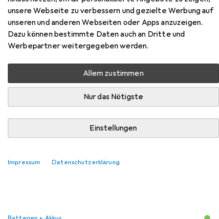
Zubehör für Varta Akku Solar
unsere Webseite zu verbessern und gezielte Werbung auf
AAA Micro ideal für
unseren und anderen Webseiten oder Apps anzuzeigen.
Gartenleuchten, mit AkkuBox
Dazu können bestimmte Daten auch an Dritte und
Werbepartner weitergegeben werden.
Hier findest du passendes Zubehör zum Produkt Varta
Akku Solar AAA Micro ideal für Gartenleuchten, mit
Allem zustimmen
AkkuBox aus den Kategorien Batterien + Akkus und Akku
Ladegerät.
Nur das Nötigste
Einstellungen
Beliebt
Batterien + Akkus
Akku Ladegerät
Relevanz
Impressum
Datenschutzerklärung
Produktliste
Batterien + Akkus