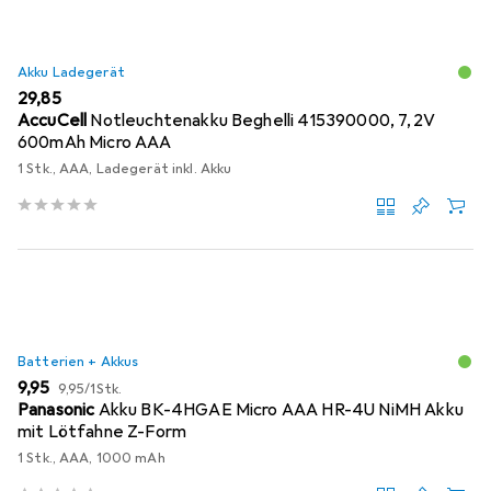
Akku Ladegerät
EUR
29,85
AccuCell
Notleuchtenakku Beghelli 415390000, 7,2V
600mAh Micro AAA
1 Stk., AAA, Ladegerät inkl. Akku
Batterien + Akkus
EUR
EUR
9,95
9,95
/
1Stk.
Panasonic
Akku BK-4HGAE Micro AAA HR-4U NiMH Akku
mit Lötfahne Z-Form
1 Stk., AAA, 1000 mAh