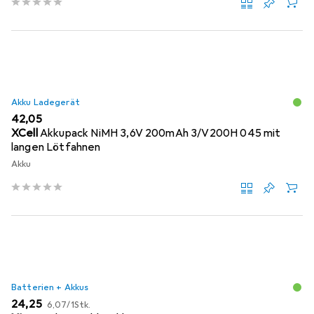
Akku Ladegerät
EUR
42,05
XCell
Akkupack NiMH 3,6V 200mAh 3/V200H 045 mit
langen Lötfahnen
Akku
Batterien + Akkus
EUR
EUR
24,25
6,07
/
1Stk.