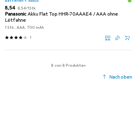
Batterien + Akkus
EUR
EUR
8,54
8,54
/
1Stk.
Panasonic
Akku Flat Top HHR-70AAAE4 / AAA ohne
Lötfahne
1 Stk., AAA, 700 mAh
1
8 von 8 Produkten
Nach oben