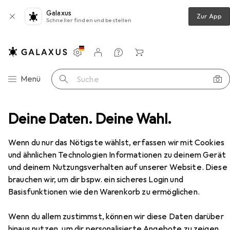
Galaxus
Zur App
Schneller finden und bestellen
Einstellungen
Kundenkonto
Vergleichslisten
Merklisten
Warenkorb
Navigation nach Kategorien
Menü
Suche
ku Solar AAA Micro ideal für Gartenleuchten, mit AkkuBox
Deine Daten. Deine Wahl.
Zubehör
Wenn du nur das Nötigste wählst, erfassen wir mit Cookies
EUR
11,95
und ähnlichen Technologien Informationen zu deinem Gerät
Varta
Akku Solar AAA Micro ideal für
Gartenleuchten, mit AkkuBox
und deinem Nutzungsverhalten auf unserer Website. Diese
AAA, 550 mAh
brauchen wir, um dir bspw. ein sicheres Login und
Basisfunktionen wie den Warenkorb zu ermöglichen.
Wenn du allem zustimmst, können wir diese Daten darüber
hinaus nutzen, um dir personalisierte Angebote zu zeigen,