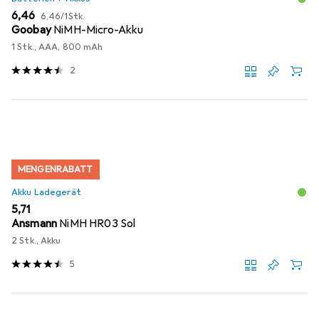
EUR
EUR
6,46
6,46
/
1Stk.
Goobay
NiMH-Micro-Akku
1 Stk., AAA, 800 mAh
2
MENGENRABATT
Akku Ladegerät
EUR
5,71
Ansmann
NiMH HR03 Sol
2 Stk., Akku
5