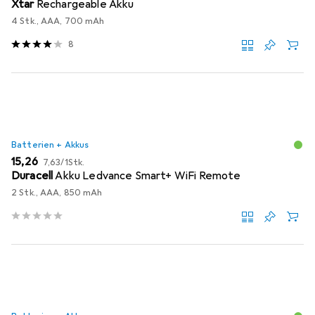
Xtar
Rechargeable Akku
4 Stk., AAA, 700 mAh
8
Batterien + Akkus
EUR
EUR
15,26
7,63
/
1Stk.
Duracell
Akku Ledvance Smart+ WiFi Remote
2 Stk., AAA, 850 mAh