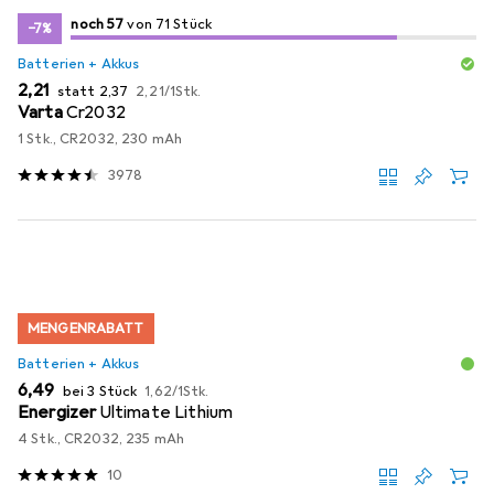
57
57
noch 57
/ 71
von 71 Stück
von 71 Stück
−7%
Batterien + Akkus
EUR
EUR
EUR
2,21
statt
2,37
2,21
/
1Stk.
Varta
Cr2032
1 Stk., CR2032, 230 mAh
3978
MENGENRABATT
Batterien + Akkus
EUR
EUR
6,49
bei 3 Stück
1,62
/
1Stk.
Energizer
Ultimate Lithium
4 Stk., CR2032, 235 mAh
10