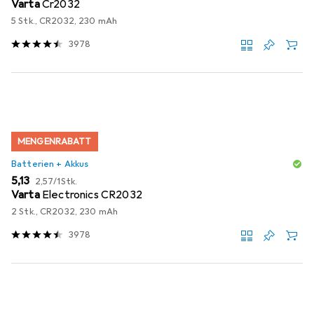
Varta
Cr2032
5 Stk., CR2032, 230 mAh
3978
MENGENRABATT
Batterien + Akkus
EUR
EUR
5,13
2,57
/
1Stk.
Varta
Electronics CR2032
2 Stk., CR2032, 230 mAh
3978