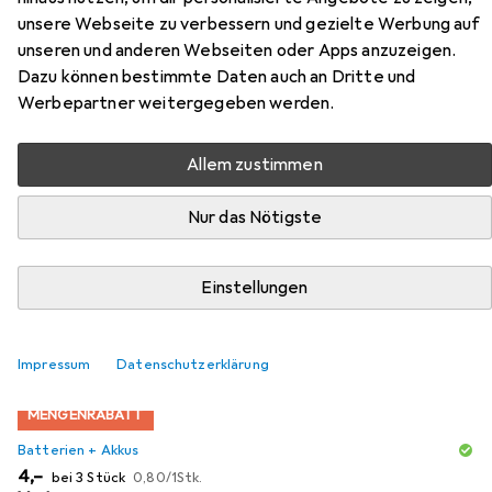
unsere Webseite zu verbessern und gezielte Werbung auf
unseren und anderen Webseiten oder Apps anzuzeigen.
Zubehör für Varta CR2032
Dazu können bestimmte Daten auch an Dritte und
Werbepartner weitergegeben werden.
Hier findest du passendes Zubehör zum Produkt Varta
CR2032 aus der Kategorie Batterien + Akkus.
Allem zustimmen
Nur das Nötigste
Beliebt
Varta
Relevanz
Einstellungen
Produktliste
Impressum
Datenschutzerklärung
MENGENRABATT
Batterien + Akkus
EUR
EUR
4,–
bei 3 Stück
0,80
/
1Stk.