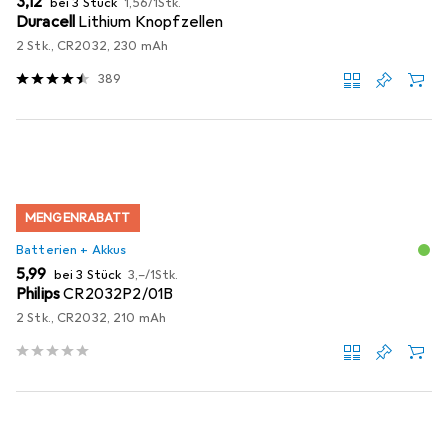
EUR
3,12
bei 3 Stück
1,56
/
1Stk.
Duracell
Lithium Knopfzellen
2 Stk., CR2032, 230 mAh
389
MENGENRABATT
Batterien + Akkus
EUR
EUR
5,99
bei 3 Stück
3,–
/
1Stk.
Philips
CR2032P2/01B
2 Stk., CR2032, 210 mAh