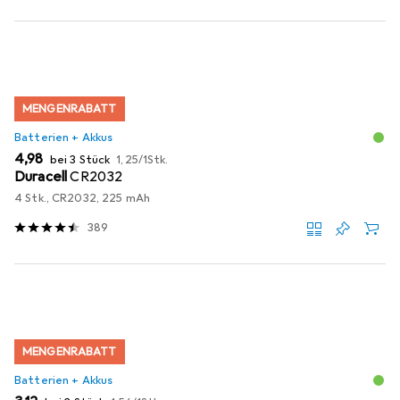
MENGENRABATT
Batterien + Akkus
EUR
EUR
4,98
bei 3 Stück
1,25
/
1Stk.
Duracell
CR2032
4 Stk., CR2032, 225 mAh
389
MENGENRABATT
Batterien + Akkus
EUR