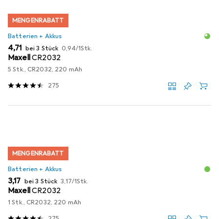
MENGENRABATT
Batterien + Akkus
EUR
EUR
4,71
bei 3 Stück
0,94
/
1Stk.
Maxell
CR2032
5 Stk., CR2032, 220 mAh
275
MENGENRABATT
Batterien + Akkus
EUR
EUR
3,17
bei 3 Stück
3,17
/
1Stk.
Maxell
CR2032
1 Stk., CR2032, 220 mAh
275