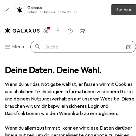
Galaxus
Zur App
Schneller finden und bestellen
Einstellungen
Kundenkonto
Vergleichslisten
Merklisten
Warenkorb
Navigation nach Kategorien
Menü
Suche
atterien + Akkus
Deine Daten. Deine Wahl.
Batterien + Akkus
Varta CR2032
Zubehör
Wenn du nur das Nötigste wählst, erfassen wir mit Cookies
und ähnlichen Technologien Informationen zu deinem Gerät
EUR
EUR
3,58
bei 3 Stück
0,89
/
1Stk.
und deinem Nutzungsverhalten auf unserer Website. Diese
Varta
CR2032
brauchen wir, um dir bspw. ein sicheres Login und
4 Stk., CR2032, 230 mAh
Basisfunktionen wie den Warenkorb zu ermöglichen.
Wenn du allem zustimmst, können wir diese Daten darüber
hinaus nutzen, um dir personalisierte Angebote zu zeigen,