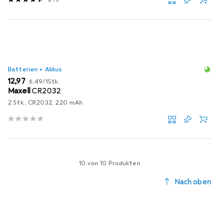
Batterien + Akkus
EUR
EUR
12,97
6,49
/
1Stk.
Maxell
CR2032
2 Stk., CR2032, 220 mAh
10 von 10 Produkten
Nach oben