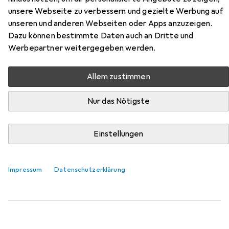
Pro
unsere Webseite zu verbessern und gezielte Werbung auf
unseren und anderen Webseiten oder Apps anzuzeigen.
Hier findest du passendes Zubehör zum Produkt Verico
Dazu können bestimmte Daten auch an Dritte und
LoopEnergy Pro aus der Kategorie Batterie Zubehör.
Werbepartner weitergegeben werden.
Relevanz
Allem zustimmen
Produktliste
Nur das Nötigste
MENGENRABATT
Einstellungen
Batterie Zubehör
EUR
10,63
bei 2 Stück
TFA
BatteryCheck
Impressum
Datenschutzerklärung
84