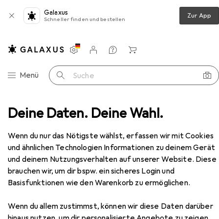
Galaxus
Zur App
Schneller finden und bestellen
Einstellungen
Kundenkonto
Vergleichslisten
Merklisten
Warenkorb
Navigation nach Kategorien
Menü
Suche
+ Akkus
Deine Daten. Deine Wahl.
Batterien + Akkus
Verico LoopEnergy Pro
Zubehör
Wenn du nur das Nötigste wählst, erfassen wir mit Cookies
EUR
EUR
22,56
5,64
/
1Stk.
und ähnlichen Technologien Informationen zu deinem Gerät
Verico
LoopEnergy Pro
4 Stk., AA, 2220 mAh
und deinem Nutzungsverhalten auf unserer Website. Diese
brauchen wir, um dir bspw. ein sicheres Login und
Basisfunktionen wie den Warenkorb zu ermöglichen.
Zubehör für Verico LoopEnergy
Wenn du allem zustimmst, können wir diese Daten darüber
hinaus nutzen, um dir personalisierte Angebote zu zeigen,