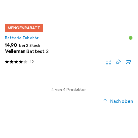
MENGENRABATT
Batterie Zubehör
EUR
14,90
bei 2 Stück
Velleman
Battest 2
12
4 von 4 Produkten
Nach oben