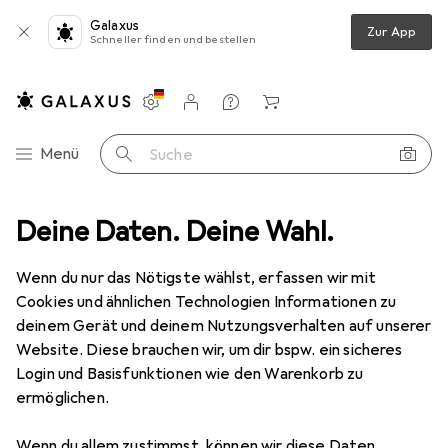
Galaxus
Zur App
Schneller finden und bestellen
Einstellungen
Kundenkonto
Vergleichslisten
Merklisten
Warenkorb
Navigation nach Kategorien
Menü
Suche
onic 0-9913-W, Visonic GP220AAH6YMX, Alaris CareFusion GW Volumetr
Deine Daten. Deine Wahl.
Wenn du nur das Nötigste wählst, erfassen wir mit
Cookies und ähnlichen Technologien Informationen zu
8 Bilder
deinem Gerät und deinem Nutzungsverhalten auf unserer
Website. Diese brauchen wir, um dir bspw. ein sicheres
EUR
40,75
EUR
40,75
/
1Stk.
Login und Basisfunktionen wie den Warenkorb zu
AccuCell
Batterie für Visonic 0-9912-
ermöglichen.
M, Visonic 0-9913-W, Visonic
GP220AAH6YMX, Alaris CareFusion
Wenn du allem zustimmst, können wir diese Daten