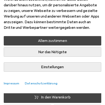
GW Volumetr
darüber hinaus nutzen, um dir personalisierte Angebote
zu zeigen, unsere Webseite zu verbessern und gezielte
1 Stk., Gerätespezifisch, 2200 mAh
Werbung auf unseren und anderen Webseiten oder Apps
Preis in EUR inkl. MwSt.
anzuzeigen. Dazu können bestimmte Daten auch an
Dritte und Werbepartner weitergegeben werden.
Marke
Bewertungen
Mehr von AccuCell
Allem zustimmen
Nur das Nötigste
Zwischen Di, 11.8. und Mi, 12.8. geliefert
Nur 4 Stück an Lager beim Drittanbieter
Einstellungen
Lieferort angeben für genaue Lieferzeit
i
Angebot von
Impressum
Datenschutzerklärung
Akkushop.de
DE
In den Warenkorb