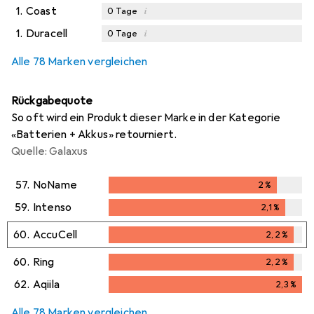
1.
Coast
i
0
Tage
1.
Duracell
i
0
Tage
Alle 78 Marken vergleichen
Rückgabequote
So oft wird ein Produkt dieser Marke in der Kategorie
«Batterien + Akkus» retourniert.
Quelle: Galaxus
57.
NoName
2
%
2
%
59.
Intenso
2,1
%
2,1
%
60.
AccuCell
2,2
%
2,2
%
60.
Ring
2,2
%
2,2
%
62.
Aqiila
2,3
%
2,3
%
Alle 78 Marken vergleichen