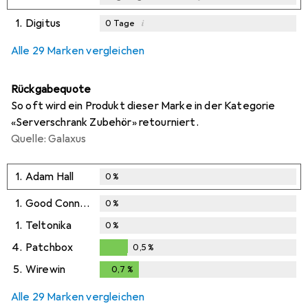
1.
Digitus
i
0
Tage
i
i
i
Ungenügende Daten
Ungenügende Daten
Ungenügende Daten
Alle 29 Marken vergleichen
Rückgabequote
So oft wird ein Produkt dieser Marke in der Kategorie
«Serverschrank Zubehör» retourniert.
Quelle: Galaxus
1.
Adam Hall
0
%
1.
Good Connections
0
%
1.
Teltonika
0
%
4.
Patchbox
0,5
%
0,5
%
5.
Wirewin
0,7
%
0,7
%
Alle 29 Marken vergleichen