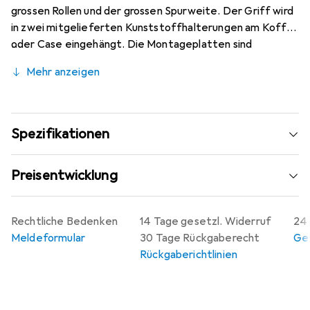
grossen Rollen und der grossen Spurweite. Der Griff wird
in zwei mitgelieferten Kunststoffhalterungen am Koffer
oder Case eingehängt. Die Montageplatten sind
kompatibel zum Griff 34725, sodass bereits vorhandene
Mehr anzeigen
ältere Griffe eins zu eins ersetzt werden können.
Spezifikationen
Preisentwicklung
Rechtliche Bedenken
14 Tage gesetzl. Widerruf
24 
Meldeformular
30 Tage Rückgaberecht
Gew
Rückgaberichtlinien