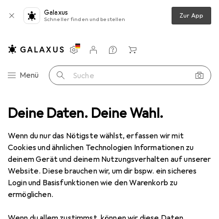
Galaxus
Zur App
Schneller finden und bestellen
Einstellungen
Kundenkonto
Vergleichslisten
Merklisten
Warenkorb
Navigation nach Kategorien
Menü
Suche
r + Zubehör
Deine Daten. Deine Wahl.
Serverschrank Zubehör
Adam Hall 34725 B Trolley
Wenn du nur das Nötigste wählst, erfassen wir mit
Cookies und ähnlichen Technologien Informationen zu
7 Bilder
deinem Gerät und deinem Nutzungsverhalten auf unserer
Website. Diese brauchen wir, um dir bspw. ein sicheres
EUR
127,–
Login und Basisfunktionen wie den Warenkorb zu
Adam Hall
34725 B Trolley
ermöglichen.
Preis in EUR inkl. MwSt.
Wenn du allem zustimmst, können wir diese Daten