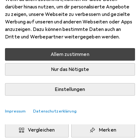
darüber hinaus nutzen, um dir personalisierte Angebote
Marke
Bewertungen
zu zeigen, unsere Webseite zu verbessern und gezielte
Mehr von Adam Hall
Werbung auf unseren und anderen Webseiten oder Apps
anzuzeigen. Dazu können bestimmte Daten auch an
Dritte und Werbepartner weitergegeben werden.
Zwischen Di, 8.9. und Di, 22.9. geliefert
Mehr als 10 Stück an Lager beim Drittanbieter
Allem zustimmen
Benachrichtigen, wenn schneller verfügbar
Nur das Nötigste
Lieferort angeben für genaue Lieferzeit
i
Angebot von
Einstellungen
TRIKON
IT
Impressum
Datenschutzerklärung
In den Warenkorb
Vergleichen
Merken