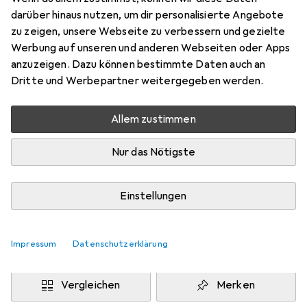
darüber hinaus nutzen, um dir personalisierte Angebote
Marke
Bewertungen
zu zeigen, unsere Webseite zu verbessern und gezielte
Mehr von Adam Hall
Werbung auf unseren und anderen Webseiten oder Apps
anzuzeigen. Dazu können bestimmte Daten auch an
Dritte und Werbepartner weitergegeben werden.
Zwischen Di, 8.9. und Di, 22.9. geliefert
Mehr als 10 Stück an Lager beim Drittanbieter
Allem zustimmen
Benachrichtigen, wenn schneller verfügbar
Nur das Nötigste
Lieferort angeben für genaue Lieferzeit
i
Angebot von
Einstellungen
TRIKON
IT
Impressum
Datenschutzerklärung
In den Warenkorb
Vergleichen
Merken