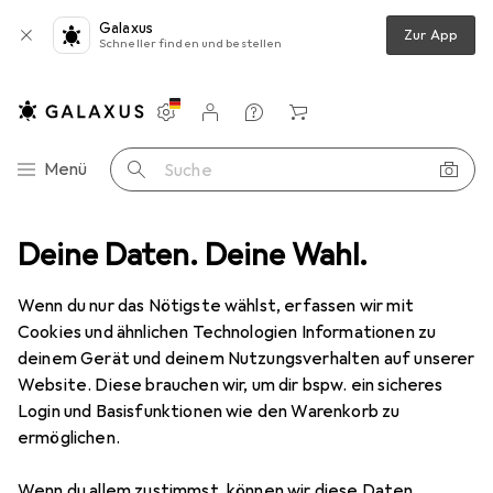
Galaxus
Zur App
Schneller finden und bestellen
Einstellungen
Kundenkonto
Vergleichslisten
Merklisten
Warenkorb
Navigation nach Kategorien
Menü
Suche
ubehör
Deine Daten. Deine Wahl.
Serverschrank Zubehör
Adam Hall 4102 Kugelecke gross
Wenn du nur das Nötigste wählst, erfassen wir mit
Cookies und ähnlichen Technologien Informationen zu
2 Bilder
deinem Gerät und deinem Nutzungsverhalten auf unserer
Website. Diese brauchen wir, um dir bspw. ein sicheres
EUR
14,60
Login und Basisfunktionen wie den Warenkorb zu
Adam Hall
4102 Kugelecke gross
ermöglichen.
Preis in EUR inkl. MwSt.
Wenn du allem zustimmst, können wir diese Daten