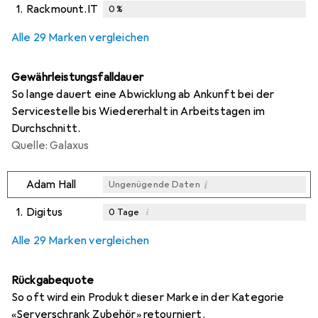
1.
Rackmount.IT
0
%
Alle 29 Marken vergleichen
Gewährleistungsfalldauer
So lange dauert eine Abwicklung ab Ankunft bei der
Servicestelle bis Wiedererhalt in Arbeitstagen im
Durchschnitt.
Quelle: Galaxus
i
Adam Hall
Ungenügende Daten
1.
Digitus
i
0
Tage
i
i
i
Ungenügende Daten
Ungenügende Daten
Ungenügende Daten
Alle 29 Marken vergleichen
Rückgabequote
So oft wird ein Produkt dieser Marke in der Kategorie
«Serverschrank Zubehör» retourniert.