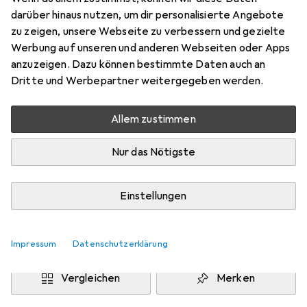
darüber hinaus nutzen, um dir personalisierte Angebote
Marke
Bewertungen
zu zeigen, unsere Webseite zu verbessern und gezielte
Mehr von Adam Hall
Werbung auf unseren und anderen Webseiten oder Apps
anzuzeigen. Dazu können bestimmte Daten auch an
Dritte und Werbepartner weitergegeben werden.
Zwischen Di, 8.9. und Di, 22.9. geliefert
Mehr als 10 Stück an Lager beim Drittanbieter
Allem zustimmen
Benachrichtigen, wenn schneller verfügbar
Nur das Nötigste
Lieferort angeben für genaue Lieferzeit
i
Angebot von
Einstellungen
TRIKON
IT
In den Warenkorb
Impressum
Datenschutzerklärung
Vergleichen
Merken