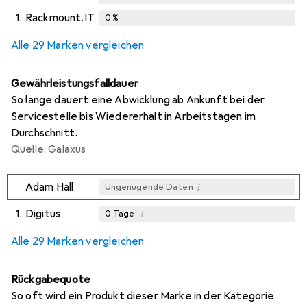
1.
Rackmount.IT
0
%
Alle 29 Marken vergleichen
Gewährleistungsfalldauer
So lange dauert eine Abwicklung ab Ankunft bei der
Servicestelle bis Wiedererhalt in Arbeitstagen im
Durchschnitt.
Quelle: Galaxus
i
Adam Hall
Ungenügende Daten
1.
Digitus
i
0
Tage
i
i
i
Ungenügende Daten
Ungenügende Daten
Ungenügende Daten
Alle 29 Marken vergleichen
Rückgabequote
So oft wird ein Produkt dieser Marke in der Kategorie