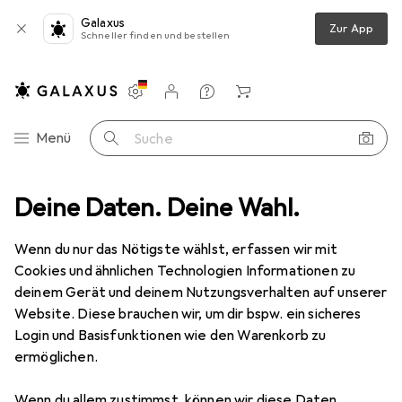
Galaxus
Zur App
Schneller finden und bestellen
Einstellungen
Kundenkonto
Vergleichslisten
Merklisten
Warenkorb
Navigation nach Kategorien
Menü
Suche
Zubehör
Deine Daten. Deine Wahl.
Serverschrank Zubehör
Adam Hall 87991 Rack Teleskop
Wenn du nur das Nötigste wählst, erfassen wir mit
Cookies und ähnlichen Technologien Informationen zu
1 Bild
deinem Gerät und deinem Nutzungsverhalten auf unserer
EUR
74,80
Website. Diese brauchen wir, um dir bspw. ein sicheres
Adam Hall
87991 Rack Teleskop
Login und Basisfunktionen wie den Warenkorb zu
ermöglichen.
Preis in EUR inkl. MwSt.
Wenn du allem zustimmst, können wir diese Daten