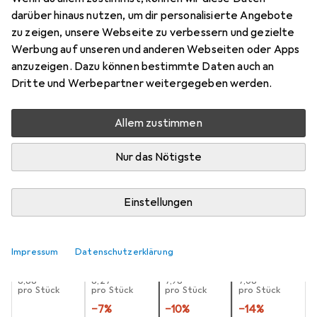
darüber hinaus nutzen, um dir personalisierte Angebote
1 Stk., A
zu zeigen, unsere Webseite zu verbessern und gezielte
Preis in EUR inkl. MwSt.
Werbung auf unseren und anderen Webseiten oder Apps
anzuzeigen. Dazu können bestimmte Daten auch an
Schneller lieferbar
Dritte und Werbepartner weitergegeben werden.
Angebot für
EUR
16,73
Allem zustimmen
Bewertungen
Nur das Nötigste
Zwischen Sa, 15.8. und Mi, 19.8. geliefert
Einstellungen
10 Stück an Lager beim Lieferanten
Lieferort angeben für genaue Lieferzeit
Impressum
Datenschutzerklärung
1 Stück
2 Stück
3 Stück
4 Stück
EUR
8,88
EUR
8,27
EUR
7,98
EUR
7,68
pro Stück
pro Stück
pro Stück
pro Stück
−
7
%
−
10
%
−
14
%