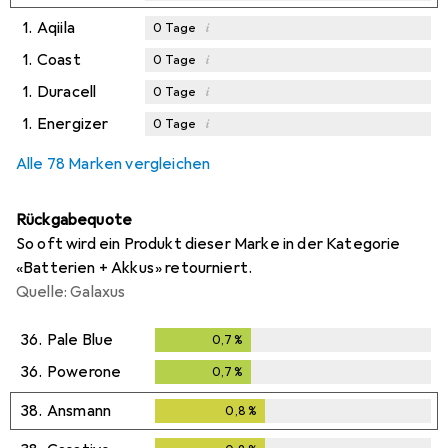
1.
Aqiila
i
0
Tage
1.
Coast
i
0
Tage
1.
Duracell
i
0
Tage
1.
Energizer
i
0
Tage
Alle 78 Marken vergleichen
Rückgabequote
So oft wird ein Produkt dieser Marke in der Kategorie
«Batterien + Akkus» retourniert.
Quelle: Galaxus
36.
Pale Blue
0,7
%
0,7
%
36.
Powerone
0,7
%
0,7
%
38.
Ansmann
0,8
%
0,8
%