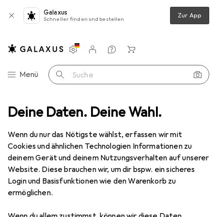
Galaxus
Zur App
Schneller finden und bestellen
Einstellungen
Kundenkonto
Vergleichslisten
Merklisten
Warenkorb
Navigation nach Kategorien
Menü
Suche
g
Deine Daten. Deine Wahl.
Batterien + Akkus
Batterien + Akkus
Ansmann A 29 LR 29
Wenn du nur das Nötigste wählst, erfassen wir mit
Cookies und ähnlichen Technologien Informationen zu
3 Bilder
deinem Gerät und deinem Nutzungsverhalten auf unserer
Website. Diese brauchen wir, um dir bspw. ein sicheres
MENGENRABATT
Login und Basisfunktionen wie den Warenkorb zu
ermöglichen.
EUR
7,98
Spare
EUR
2,70
EUR
7,98
/
1Stk.
Ansmann
A 29 LR 29
Wenn du allem zustimmst, können wir diese Daten