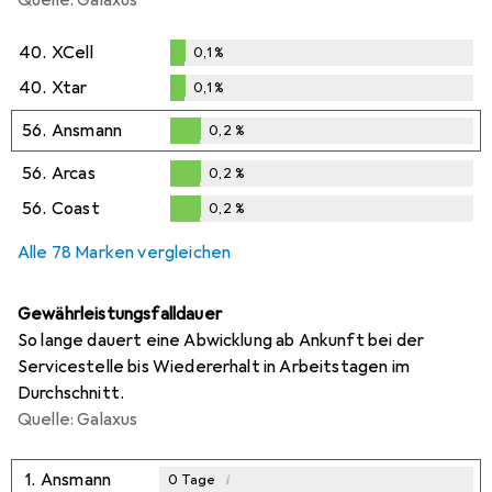
40.
XCell
0,1
%
0,1
%
40.
Xtar
0,1
%
0,1
%
56.
Ansmann
0,2
%
0,2
%
56.
Arcas
0,2
%
0,2
%
56.
Coast
0,2
%
0,2
%
Alle 78 Marken vergleichen
Gewährleistungsfalldauer
So lange dauert eine Abwicklung ab Ankunft bei der
Servicestelle bis Wiedererhalt in Arbeitstagen im
Durchschnitt.
Quelle: Galaxus
1.
Ansmann
i
0
Tage