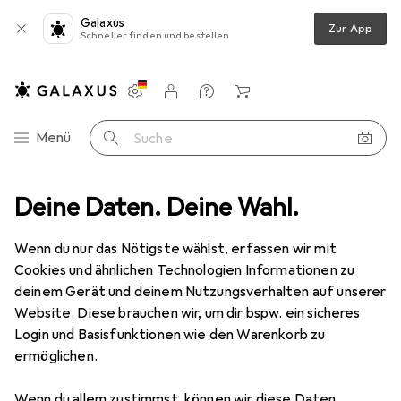
Galaxus
Zur App
Schneller finden und bestellen
Einstellungen
Kundenkonto
Vergleichslisten
Merklisten
Warenkorb
Navigation nach Kategorien
Menü
Suche
Batterien + Akkus
Deine Daten. Deine Wahl.
Batterien + Akkus
Ansmann Silveroxid SR69
Wenn du nur das Nötigste wählst, erfassen wir mit
Cookies und ähnlichen Technologien Informationen zu
4 Bilder
deinem Gerät und deinem Nutzungsverhalten auf unserer
Website. Diese brauchen wir, um dir bspw. ein sicheres
MENGENRABATT
Login und Basisfunktionen wie den Warenkorb zu
ermöglichen.
EUR
4,46
Spare
EUR
3,45
EUR
4,46
/
1Stk.
Ansmann
Silveroxid SR69
Wenn du allem zustimmst, können wir diese Daten