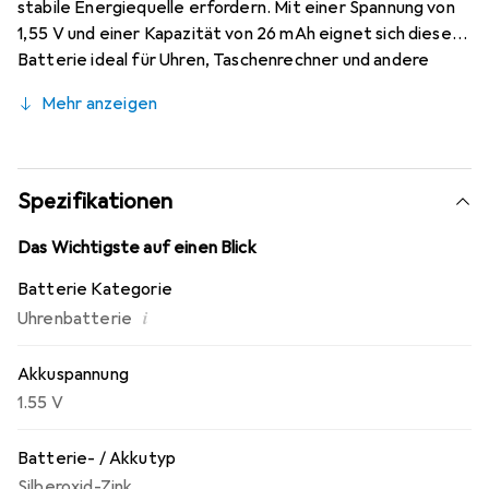
stabile Energiequelle erfordern. Mit einer Spannung von
1,55 V und einer Kapazität von 26 mAh eignet sich diese
Batterie ideal für Uhren, Taschenrechner und andere
kleine elektronische Geräte. Die kompakte Bauform mit
Mehr anzeigen
einem Durchmesser von 10 mm und einer Höhe von 2 mm
ermöglicht eine einfache Integration in verschiedene
Geräte. Die Silberoxid-Technologie sorgt für eine hohe
Energiedichte und eine lange Lebensdauer, was sie zu
Spezifikationen
einer bevorzugten Wahl für anspruchsvolle Anwendungen
macht. Die Ansmann SR69 ist eine umweltfreundliche
Das Wichtigste auf einen Blick
Option, da sie eine geringe Umweltbelastung aufweist
Batterie Kategorie
und in vielen Geräten verwendet werden kann, die eine
i
Uhrenbatterie
zuverlässige Energiequelle benötigen.
Akkuspannung
1.55 V
Batterie- / Akkutyp
Silberoxid-Zink