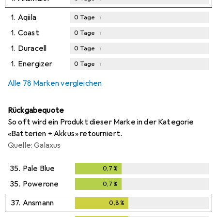
1.
Aqiila
i
0
Tage
1.
Coast
i
0
Tage
1.
Duracell
i
0
Tage
1.
Energizer
i
0
Tage
Alle 78 Marken vergleichen
Rückgabequote
So oft wird ein Produkt dieser Marke in der Kategorie
«Batterien + Akkus» retourniert.
Quelle: Galaxus
35.
Pale Blue
0,7
%
0,7
%
35.
Powerone
0,7
%
0,7
%
37.
Ansmann
0,8
%
0,8
%