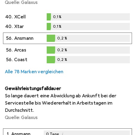
Quelle: Galaxus
40.
XCell
0,1
%
0,1
%
40.
Xtar
0,1
%
0,1
%
56.
Ansmann
0,2
%
0,2
%
56.
Arcas
0,2
%
0,2
%
56.
Coast
0,2
%
0,2
%
Alle 78 Marken vergleichen
Gewährleistungsfalldauer
So lange dauert eine Abwicklung ab Ankunft bei der
Servicestelle bis Wiedererhalt in Arbeitstagen im
Durchschnitt.
Quelle: Galaxus
1.
Ansmann
i
0
Tage