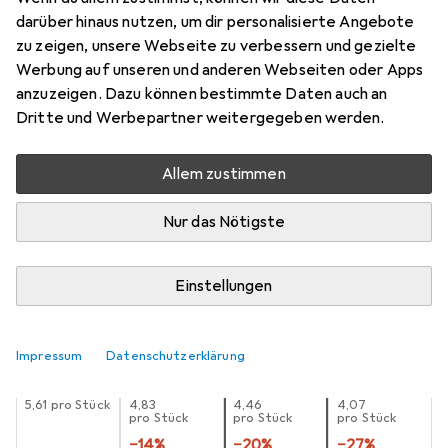
darüber hinaus nutzen, um dir personalisierte Angebote
1 Stk., SR69, 26 mAh
zu zeigen, unsere Webseite zu verbessern und gezielte
Preis in EUR inkl. MwSt.
Werbung auf unseren und anderen Webseiten oder Apps
anzuzeigen. Dazu können bestimmte Daten auch an
Schneller lieferbar
Dritte und Werbepartner weitergegeben werden.
Angebot für
EUR
16,39
Allem zustimmen
Bewertungen
4
Nur das Nötigste
Zwischen Do, 13.8. und Sa, 15.8. geliefert
Einstellungen
Mehr als 10 Stück an Lager beim Lieferanten
Lieferort angeben für genaue Lieferzeit
Impressum
Datenschutzerklärung
1 Stück
2 Stück
3 Stück
4 Stück
EUR
5,61
pro Stück
EUR
4,83
EUR
4,46
EUR
4,07
pro Stück
pro Stück
pro Stück
−
14
%
−
20
%
−
27
%